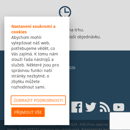
Nastavení soukromí a
Jsme 20 let na trhu.
cookies
Spolehlivě vyřídíme Vaši objednávku.
Abychom mohli
vylepšovat náš web,
potřebujeme vědět, co
Vás zajímá. K tomu nám
slouží řada nástrojů a
služeb. Některé jsou pro
© Amenit Software Solutions, 1998 - 2026
správnou funkci naší
Powered by
nopCommerce
stránky nezbytné, o
zbytku můžete
rozhodnout sami.
ZOBRAZIT PODROBNOSTI
PŘIJMOUT VŠE
ESET HOME Security Essential - edice 2024
AVG Free zdarma
Nejlepší
antivir
Eset NOD32 antivirus pro domácnost
Kybernetická bezpečnost