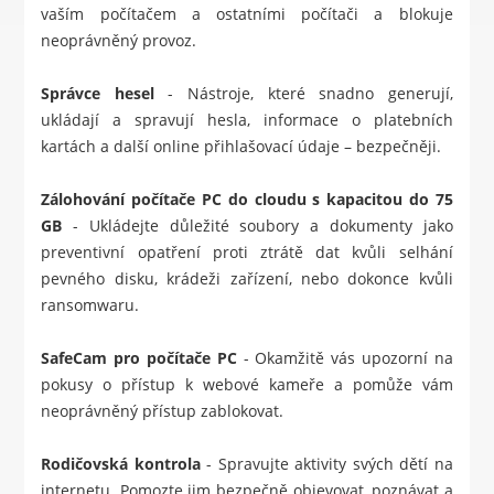
vaším počítačem a ostatními počítači a blokuje
neoprávněný provoz.
Správce hesel
- Nástroje, které snadno generují,
ukládají a spravují hesla, informace o platebních
kartách a další online přihlašovací údaje – bezpečněji.
Zálohování počítače PC do cloudu s kapacitou do 75
GB
- Ukládejte důležité soubory a dokumenty jako
preventivní opatření proti ztrátě dat kvůli selhání
pevného disku, krádeži zařízení, nebo dokonce kvůli
ransomwaru.
SafeCam pro počítače PC
- Okamžitě vás upozorní na
pokusy o přístup k webové kameře a pomůže vám
neoprávněný přístup zablokovat.
Rodičovská kontrola
- Spravujte aktivity svých dětí na
internetu. Pomozte jim bezpečně objevovat, poznávat a