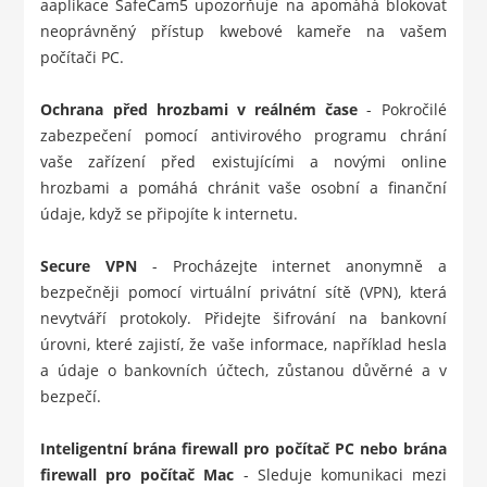
aaplikace SafeCam5 upozorňuje na apomáhá blokovat
neoprávněný přístup kwebové kameře na vašem
počítači PC.
Ochrana před hrozbami v reálném čase
- Pokročilé
zabezpečení pomocí antivirového programu chrání
vaše zařízení před existujícími a novými online
hrozbami a pomáhá chránit vaše osobní a finanční
údaje, když se připojíte k internetu.
Secure VPN
- Procházejte internet anonymně a
bezpečněji pomocí virtuální privátní sítě (VPN), která
nevytváří protokoly. Přidejte šifrování na bankovní
úrovni, které zajistí, že vaše informace, například hesla
a údaje o bankovních účtech, zůstanou důvěrné a v
bezpečí.
Inteligentní brána firewall pro počítač PC nebo brána
firewall pro počítač Mac
- Sleduje komunikaci mezi