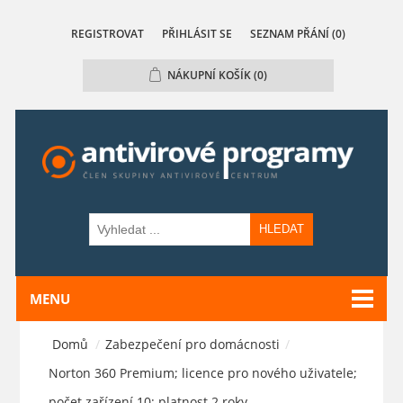
REGISTROVAT
PŘIHLÁSIT SE
SEZNAM PŘÁNÍ
(0)
NÁKUPNÍ KOŠÍK
(0)
HLEDAT
MENU
Domů
/
Zabezpečení pro domácnosti
/
Norton 360 Premium; licence pro nového uživatele;
počet zařízení 10; platnost 2 roky