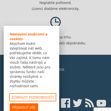
Neplatíte poštovné.
Licenci dodáme elektronicky.
Nastavení soukromí a
Jsme 20 let na trhu.
cookies
Spolehlivě vyřídíme Vaši objednávku.
Abychom mohli
vylepšovat náš web,
potřebujeme vědět, co
Vás zajímá. K tomu nám
slouží řada nástrojů a
služeb. Některé jsou pro
© Amenit Software Solutions, 1998 - 2026
správnou funkci naší
Powered by
nopCommerce
stránky nezbytné, o
zbytku můžete
rozhodnout sami.
ZOBRAZIT PODROBNOSTI
PŘIJMOUT VŠE