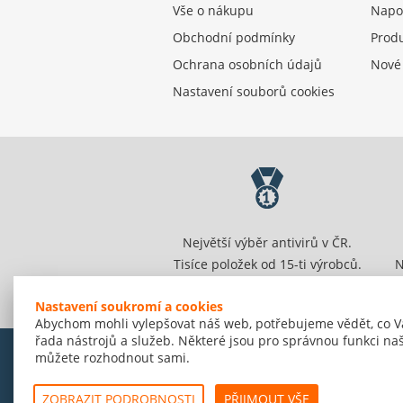
Vše o nákupu
Napo
Obchodní podmínky
Produ
Ochrana osobních údajů
Nové
Nastavení souborů cookies
Největší výběr antivirů v ČR.
Tisíce položek od 15-ti výrobců.
N
Nastavení soukromí a cookies
Abychom mohli vylepšovat náš web, potřebujeme vědět, co V
řada nástrojů a služeb. Některé jsou pro správnou funkci naš
můžete rozhodnout sami.
© Amenit Software Solutions, 1998 - 2026
Powered by
nopCommerce
ZOBRAZIT PODROBNOSTI
PŘIJMOUT VŠE