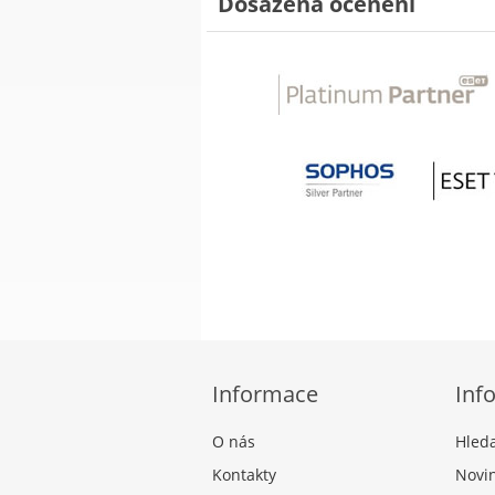
Dosažená ocenění
Informace
Inf
O nás
Hled
Kontakty
Novi