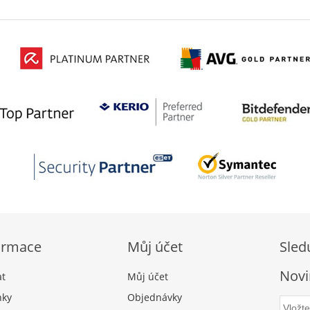
ormace
Můj účet
Sled
Novi
at
Můj účet
nky
Objednávky