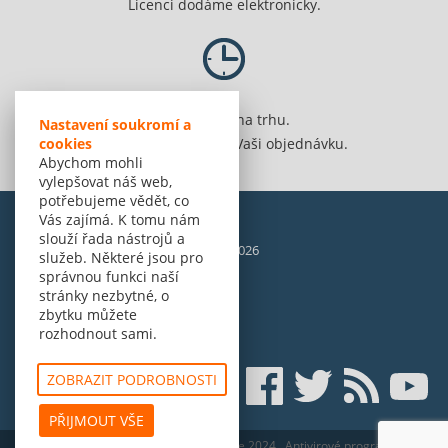
Licenci dodáme elektronicky.
Jsme 20 let na trhu.
Nastavení soukromí a
Spolehlivě vyřídíme Vaši objednávku.
cookies
Abychom mohli
vylepšovat náš web,
potřebujeme vědět, co
Vás zajímá. K tomu nám
slouží řada nástrojů a
© Amenit Software Solutions, 1998 - 2026
služeb. Některé jsou pro
Powered by
nopCommerce
správnou funkci naší
stránky nezbytné, o
zbytku můžete
rozhodnout sami.
ZOBRAZIT PODROBNOSTI
PŘIJMOUT VŠE
ESET HOME Security Essential - edice 2024
Antivirové programy ke