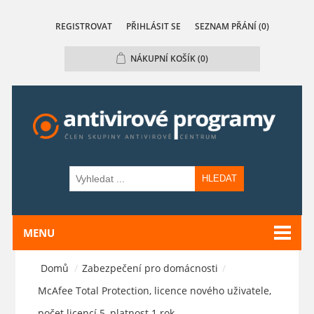
REGISTROVAT
PŘIHLÁSIT SE
SEZNAM PŘÁNÍ
(0)
NÁKUPNÍ KOŠÍK
(0)
HLEDAT
MENU
Domů
/
Zabezpečení pro domácnosti
/
McAfee Total Protection, licence nového uživatele,
počet licencí 5, platnost 1 rok