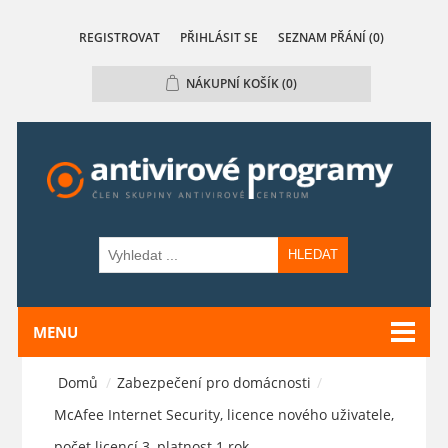
REGISTROVAT
PŘIHLÁSIT SE
SEZNAM PŘÁNÍ
(0)
NÁKUPNÍ KOŠÍK
(0)
HLEDAT
MENU
Domů
/
Zabezpečení pro domácnosti
/
McAfee Internet Security, licence nového uživatele,
počet licencí 3, platnost 1 rok