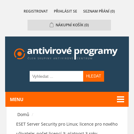
REGISTROVAT
PŘIHLÁSIT SE
SEZNAM PŘÁNÍ
(0)
NÁKUPNÍ KOŠÍK
(0)
HLEDAT
MENU
Domů
/
ESET Server Security pro Linux; licence pro nového
uživatele; počet licencí 3; platnost 3 roky