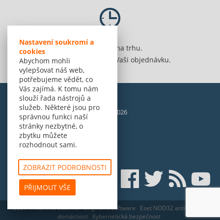
Nastavení soukromí a
Jsme 20 let na trhu.
cookies
Spolehlivě vyřídíme Vaši objednávku.
Abychom mohli
vylepšovat náš web,
potřebujeme vědět, co
Vás zajímá. K tomu nám
slouží řada nástrojů a
služeb. Některé jsou pro
© Amenit Software Solutions, 1998 - 2026
správnou funkci naší
Powered by
nopCommerce
stránky nezbytné, o
zbytku můžete
rozhodnout sami.
ZOBRAZIT PODROBNOSTI
PŘIJMOUT VŠE
ESET
AVG Free zdarma
Originální Software
Eset NOD32 antivirus pro
domácnost
Kybernetická bezpečnost