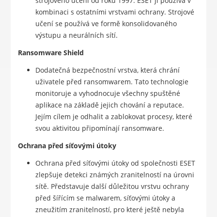
strojového učení od roku 1997. ESET ji používá v
kombinaci s ostatními vrstvami ochrany. Strojové
učení se používá ve formě konsolidovaného
výstupu a neurálních sítí.
Ransomware Shield
Dodatečná bezpečnostní vrstva, která chrání
uživatele před ransomwarem. Tato technologie
monitoruje a vyhodnocuje všechny spuštěné
aplikace na základě jejich chování a reputace.
Jejím cílem je odhalit a zablokovat procesy, které
svou aktivitou připomínají ransomware.
Ochrana před síťovými útoky
Ochrana před síťovými útoky od společnosti ESET
zlepšuje detekci známých zranitelností na úrovni
sítě. Představuje další důležitou vrstvu ochrany
před šířícím se malwarem, síťovými útoky a
zneužitím zranitelností, pro které ještě nebyla