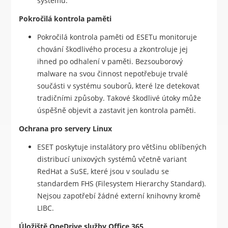
systému.
Pokročilá kontrola paměti
Pokročilá kontrola paměti od ESETu monitoruje
chování škodlivého procesu a zkontroluje jej
ihned po odhalení v paměti. Bezsouborový
malware na svou činnost nepotřebuje trvalé
součásti v systému souborů, které lze detekovat
tradičními způsoby. Takové škodlivé útoky může
úspěšně objevit a zastavit jen kontrola paměti.
Ochrana pro servery Linux
ESET poskytuje instalátory pro většinu oblíbených
distribucí unixových systémů včetně variant
RedHat a SuSE, které jsou v souladu se
standardem FHS (Filesystem Hierarchy Standard).
Nejsou zapotřebí žádné externí knihovny kromě
LIBC.
Úložiště OneDrive služby Office 365