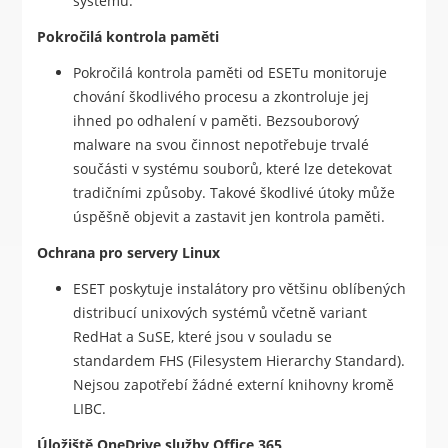
systému.
Pokročilá kontrola paměti
Pokročilá kontrola paměti od ESETu monitoruje
chování škodlivého procesu a zkontroluje jej
ihned po odhalení v paměti. Bezsouborový
malware na svou činnost nepotřebuje trvalé
součásti v systému souborů, které lze detekovat
tradičními způsoby. Takové škodlivé útoky může
úspěšně objevit a zastavit jen kontrola paměti.
Ochrana pro servery Linux
ESET poskytuje instalátory pro většinu oblíbených
distribucí unixových systémů včetně variant
RedHat a SuSE, které jsou v souladu se
standardem FHS (Filesystem Hierarchy Standard).
Nejsou zapotřebí žádné externí knihovny kromě
LIBC.
Úložiště OneDrive služby Office 365