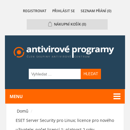
REGISTROVAT
PŘIHLÁSIT SE
SEZNAM PŘÁNÍ
(0)
NÁKUPNÍ KOŠÍK
(0)
HLEDAT
MENU
Domů
/
ESET Server Security pro Linux; licence pro nového
uživatele; počet licencí 1; platnost 2 roky