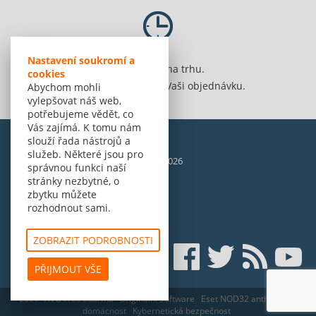
Nastavení soukromí a
Jsme 20 let na trhu.
cookies
Spolehlivě vyřídíme Vaši objednávku.
Abychom mohli
vylepšovat náš web,
potřebujeme vědět, co
Vás zajímá. K tomu nám
slouží řada nástrojů a
služeb. Některé jsou pro
© Amenit Software Solutions, 1998 - 2026
správnou funkci naší
Powered by
nopCommerce
stránky nezbytné, o
zbytku můžete
rozhodnout sami.
ZOBRAZIT PODROBNOSTI
PŘIJMOUT VŠE
ESET
AVG Free zdarma
Originální Software
Eset NOD32 antivirus pro
domácnost
Kybernetická bezpečnost