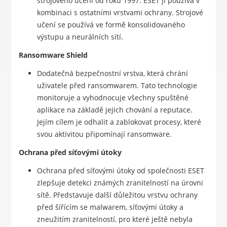
strojového učení od roku 1997. ESET ji používá v
kombinaci s ostatními vrstvami ochrany. Strojové
učení se používá ve formě konsolidovaného
výstupu a neurálních sítí.
Ransomware Shield
Dodatečná bezpečnostní vrstva, která chrání
uživatele před ransomwarem. Tato technologie
monitoruje a vyhodnocuje všechny spuštěné
aplikace na základě jejich chování a reputace.
Jejím cílem je odhalit a zablokovat procesy, které
svou aktivitou připomínají ransomware.
Ochrana před síťovými útoky
Ochrana před síťovými útoky od společnosti ESET
zlepšuje detekci známých zranitelností na úrovni
sítě. Představuje další důležitou vrstvu ochrany
před šířícím se malwarem, síťovými útoky a
zneužitím zranitelností, pro které ještě nebyla