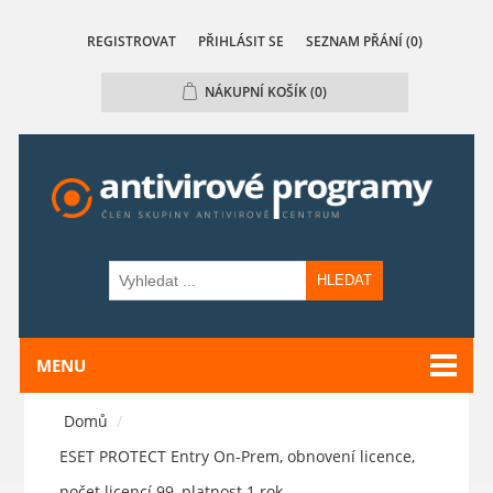
REGISTROVAT
PŘIHLÁSIT SE
SEZNAM PŘÁNÍ
(0)
NÁKUPNÍ KOŠÍK
(0)
HLEDAT
MENU
Domů
/
ESET PROTECT Entry On-Prem, obnovení licence,
počet licencí 99, platnost 1 rok