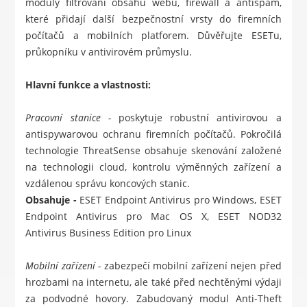
moduly filtrování obsahu webu, firewall a antispam,
které přidají další bezpečnostní vrsty do firemních
počítačů a mobilních platforem. Důvěřujte ESETu,
průkopníku v antivirovém průmyslu.
Hlavní funkce a vlastnosti:
Pracovní stanice -
poskytuje robustní antivirovou a
antispywarovou ochranu firemních počítačů. Pokročilá
technologie ThreatSense obsahuje skenování založené
na technologii cloud, kontrolu výměnných zařízení a
vzdálenou správu koncových stanic.
Obsahuje
-
ESET Endpoint Antivirus pro Windows
,
ESET
Endpoint Antivirus pro Mac OS X
,
ESET NOD32
Antivirus Business Edition pro Linux
Mobilní zařízení -
zabezpečí mobilní zařízení nejen před
hrozbami na internetu, ale také před nechtěnými výdaji
za podvodné hovory. Zabudovaný modul Anti-Theft