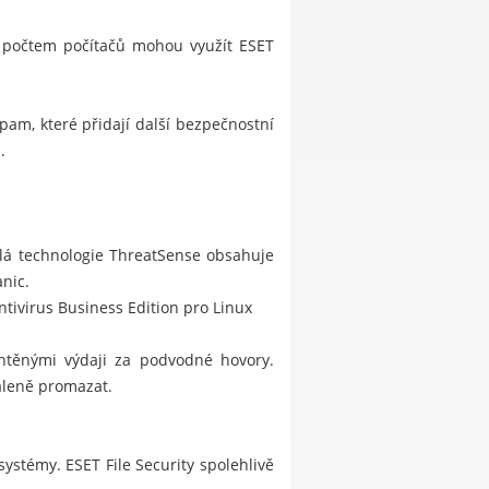
m počtem počítačů mohou využít
ESET
spam, které přidají další bezpečnostní
.
ilá technologie ThreatSense obsahuje
nic.
ivirus Business Edition pro Linux
htěnými výdaji za podvodné hovory.
dáleně promazat.
ystémy. ESET File Security spolehlivě