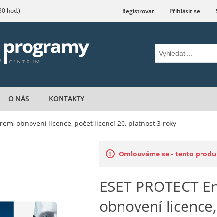
.30 hod.)
Registrovat
Přihlásit se
O NÁS
KONTAKTY
m, obnovení licence, počet licencí 20, platnost 3 roky
Omlouváme se - tento produkt
ESET PROTECT En
obnovení licence, 