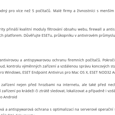
dný pro více než 5 počítačů. Malé firmy a živnostníci s menší
ty přináší kvalitní moduly filtrování obsahu webu, firewall a anti
ích platforem. Důvěřujte ESETu, průkopníku v antivirovém průmyslu
 antivirovou a antispywarovou ochranu firemních počítačů. Pokroč
oud, kontrolu výměnných zařízení a vzdálenou správu koncových sta
 pro Windows
,
ESET Endpoint Antivirus pro Mac OS X
,
ESET NOD32 Ant
 zařízení nejen před hrozbami na internetu, ale také před nec
ařízení po krádeži či ztrátě sledovat, lokalizovat a případně i vz
ro Android
vá a antispywarová ochrana s optimalizací na serverové operační s