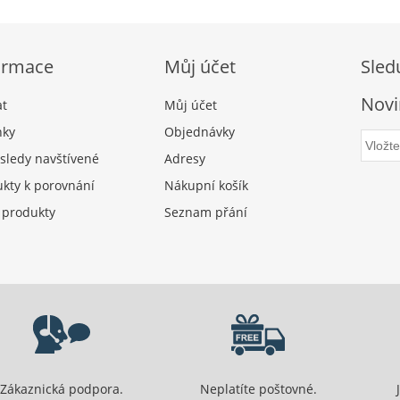
ormace
Můj účet
Sled
Novi
at
Můj účet
nky
Objednávky
sledy navštívené
Adresy
kty k porovnání
Nákupní košík
 produkty
Seznam přání
Zákaznická podpora.
Neplatíte poštovné.