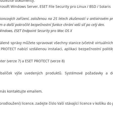
 důležité dokumenty.
crosoft Windows Server
,
ESET File Security pro Linux / BSD / Solaris
oncových zařízení, založenou na 25 letech zkušeností v antivirovém pr
 a další pokročilé bezpečnostní funkce chrání vaši síť po celý den.
 Windows
,
ESET Endpoint Security pro Mac OS X
álené správy můžete spravovat všechny stanice (včetně virtuálních
 PROTECT
nabízí vzdálenou instalaci, aplikaci bezpečnostní politi
er (verze 7) a ESET PROTECT (verze 8)
alíček výše uvedených produktů. Systémové požadavky a deta
 nás kontaktujte emailem.
rodloužení) licence, zadejte číslo Vaší stávající licence v košíku 