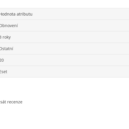
Hodnota atributu
Obnovení
3 roky
Ostatní
20
Eset
psát recenze