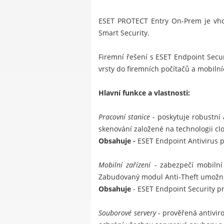
ESET PROTECT Entry On-Prem je vho
Smart Security
.
Firemní řešení s ESET Endpoint Securi
vrsty do firemních počítačů a mobiln
Hlavní funkce a vlastnosti:
Pracovní stanice -
poskytuje robustní
skenování založené na technologii cl
Obsahuje
-
ESET Endpoint Antivirus
Mobilní zařízení -
zabezpečí mobilní
Zabudovaný modul Anti-Theft umožní z
Obsahuje
-
ESET Endpoint Security p
Souborové servery -
prověřená antiviro