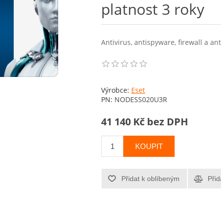
platnost 3 roky
Antivirus, antispyware, firewall a an
Výrobce:
Eset
PN:
NODESS020U3R
41 140 Kč bez DPH
KOUPIT
Přidat k oblíbeným
Přid