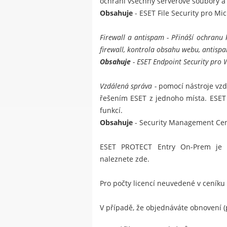
ochrání všechny serverové soubory a
Obsahuje
-
ESET File Security pro Mi
Firewall a antispam
- Přináší ochranu k
firewall, kontrola obsahu webu, antispam
Obsahuje
-
ESET Endpoint Security pro
Vzdálená správa -
pomocí nástroje vzd
řešením ESET z jednoho místa.
ESET
funkcí.
Obsahuje
- Security Management Cent
ESET PROTECT Entry On-Prem je b
naleznete
zde
.
Pro počty licencí neuvedené v ceníku
V případě, že objednáváte obnovení (p