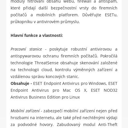
moduly filtrování obsahu webu, firewall a antispam,
které přidají další bezpečnostní vrsty do firemních
počítačů a mobilních platforem. Důvěřujte ESETu,
průkopníku v antivirovém průmyslu.
Hlavní funkce a vlastnosti:
Pracovní stanice -
poskytuje robustní antivirovou a
antispywarovou ochranu firemních počítačů. Pokročilá
technologie ThreatSense obsahuje skenování založené
na technologii cloud, kontrolu výměnných zařízení a
vzdálenou správu koncových stanic.
Obsahuje
-
ESET Endpoint Antivirus pro Windows
,
ESET
Endpoint Antivirus pro Mac OS X
,
ESET NOD32
Antivirus Business Edition pro Linux
Mobilní zařízení -
zabezpečí mobilní zařízení nejen před
hrozbami na internetu, ale také před nechtěnými výdaji
za podvodné hovory. Zabudovaný modul Anti-Theft