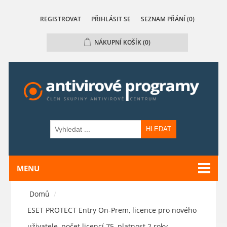
REGISTROVAT
PŘIHLÁSIT SE
SEZNAM PŘÁNÍ
(0)
NÁKUPNÍ KOŠÍK
(0)
HLEDAT
MENU
Domů
/
ESET PROTECT Entry On-Prem, licence pro nového
uživatele, počet licencí 75, platnost 2 roky