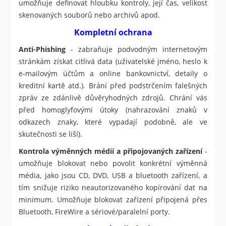
umožňuje definovat hloubku kontroly, její čas, velikost
skenovaných souborů nebo archivů apod.
Kompletní ochrana
Anti-Phishing
- zabraňuje podvodným internetovým
stránkám získat citlivá data (uživatelské jméno, heslo k
e-mailovým účtům a online bankovnictví, detaily o
kreditní kartě atd.). Brání před podstrčením falešných
zpráv ze zdánlivě důvěryhodných zdrojů. Chrání vás
před homoglyfovými útoky (nahrazování znaků v
odkazech znaky, které vypadají podobně, ale ve
skutečnosti se liší).
Kontrola výměnných médií a připojovaných zařízení
-
umožňuje blokovat nebo povolit konkrétní výměnná
média, jako jsou CD, DVD, USB a bluetooth zařízení, a
tím snižuje riziko neautorizovaného kopírování dat na
minimum. Umožňuje blokovat zařízení připojená přes
Bluetooth, FireWire a sériové/paralelní porty.