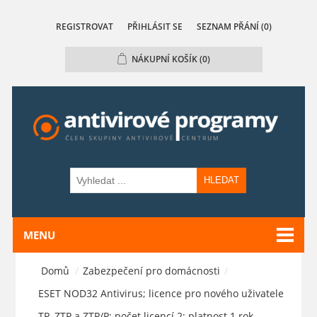
REGISTROVAT
PŘIHLÁSIT SE
SEZNAM PŘÁNÍ
(0)
NÁKUPNÍ KOŠÍK
(0)
HLEDAT
MENU
Domů
/
Zabezpečení pro domácnosti
/
ESET NOD32 Antivirus; licence pro nového uživatele
TP, ZTP a ZTP/P; počet licencí 2; platnost 1 rok