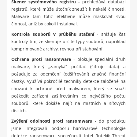
Skener systémového registru
- prohledává databázi
registrů, které může útočník zneužít k nekalé činnosti.
Malware tam totiž efektivně může maskovat svou
činnost, aniž by cokoli instaloval.
Kontrola souborů v průběhu stažení
- snižuje čas
kontroly tím, že skenuje určité typy souborů, například
komprimované archivy, rovnou při stahování.
Ochrana proti ransomware
- blokuje speciální druh
malware, který „zamyká“ počítač (šifruje data) a
požaduje za odemčení (odšifrování) značné finanční
částky. Využívá pokročilé techniky detekce založené na
chování k ochraně před malwarem, který se snaží
poškodit zařízení zašifrováním co největšího počtu
souborů, které dokáže najít na místních a síťových
discích.
Zvýšení odolnosti proti ransomwaru
- do produktu
jsme integrovali podporu hardwarové technologie
detekce ransomwaru společnosti Intel (Intel® Threat