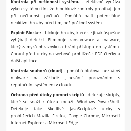
Kontrola při nečinnosti systému
- efektivně využívá
výkon systému tím, že hloubkové kontroly probíhají jen
při nečinnosti počítače. Pomáhá najít potenciálně
neaktivní hrozby před tím, než poškodí systém.
Exploit Blocker
- blokuje hrozby, které se jinak úspěšně
vyhýbají detekci. Eliminuje ransomware a malware,
který zamyká obrazovku a brání přístupu do systému.
Chrání před útoky na webové prohlížeče, PDF čtečky a
další aplikace.
Kontrola souborů (cloud)
- pomáhá blokovat neznámý
malware na základě „chování“ porovnáním s
reputačním systémem v cloudu.
Ochrana před útoky pomocí skriptů
- detekuje skripty,
které se snaží k útoku zneužít Windows PowerShell.
Detekuje také škodlivé JavaScriptové útoky v
prohlížečích Mozilla Firefox, Google Chrome, Microsoft
Internet Explorer a Microsoft Edge.