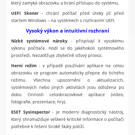
který zamyká obrazovku a brání přístupu do systému.
UEFI Skener
- chrání počítač před útoky již před
startem Windows – na systémech s rozhraním UEFI.
Vysoký výkon a intuitivní rozhraní
Nízké systémové nároky
- přispívají k vysokému
výkonu počítače. Hodí se do jakéhokoli systémového
prostředí. Nezatěžuje zbytečně síťový provoz.
Herní režim
- v případě používání aplikace na celou
obrazovku se program automaticky přepne do tichého
režimu. Všechna upozornění o aktualizacích,
systémových nebo jiných aktivitách jsou odložena po
dobu činnosti celoobrazovkové aplikace (video,
fotografie, prezentace, hry).
ESET SysInspector
- je moderní diagnostický nástroj,
který shromažďuje veškeré kritické informace o počítači
potřebné k řešení široké škály potíží.