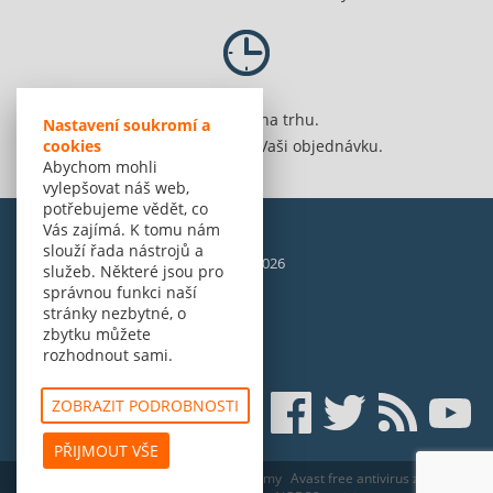
Jsme 20 let na trhu.
Nastavení soukromí a
cookies
Spolehlivě vyřídíme Vaši objednávku.
Abychom mohli
vylepšovat náš web,
potřebujeme vědět, co
Vás zajímá. K tomu nám
slouží řada nástrojů a
© Amenit Software Solutions, 1998 - 2026
služeb. Některé jsou pro
Powered by
nopCommerce
správnou funkci naší
stránky nezbytné, o
zbytku můžete
rozhodnout sami.
ZOBRAZIT PODROBNOSTI
PŘIJMOUT VŠE
Antivirové Centrum - antivirové programy
Avast free antivirus zdarma v