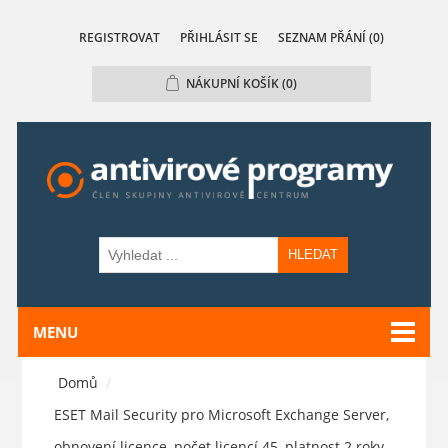
REGISTROVAT
PŘIHLÁSIT SE
SEZNAM PŘÁNÍ
(0)
NÁKUPNÍ KOŠÍK
(0)
HLEDAT
MENU
Domů
/
ESET Mail Security pro Microsoft Exchange Server,
obnovení licence, počet licencí 45, platnost 2 roky