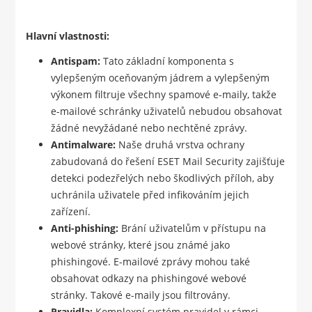
Hlavní vlastnosti:
Antispam:
Tato základní komponenta s
vylepšeným oceňovaným jádrem a vylepšeným
výkonem filtruje všechny spamové e-maily, takže
e-mailové schránky uživatelů nebudou obsahovat
žádné nevyžádané nebo nechtěné zprávy.
Antimalware:
Naše druhá vrstva ochrany
zabudovaná do řešení ESET Mail Security zajišťuje
detekci podezřelých nebo škodlivých příloh, aby
uchránila uživatele před infikováním jejich
zařízení.
Anti-phishing:
Brání uživatelům v přístupu na
webové stránky, které jsou známé jako
phishingové. E-mailové zprávy mohou také
obsahovat odkazy na phishingové webové
stránky. Takové e-maily jsou filtrovány.
Pravidla:
Komplexní systém pravidel v rámci