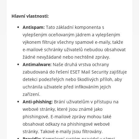
Hlavní vlastnosti:
Antispam:
Tato základní komponenta s
vylepšeným oceňovaným jádrem a vylepšeným
výkonem filtruje všechny spamové e-maily, takže
e-mailové schránky uživatelů nebudou obsahovat
žádné nevyžádané nebo nechtěné zprávy.
Antimalware:
Naše druhá vrstva ochrany
zabudovaná do řešení ESET Mail Security zajišťuje
detekci podezřelých nebo škodlivých příloh, aby
uchránila uživatele před infikováním jejich
zařízení.
Anti-phishing:
Brání uživatelům v přístupu na
webové stránky, které jsou známé jako
phishingové. E-mailové zprávy mohou také
obsahovat odkazy na phishingové webové
stránky. Takové e-maily jsou filtrovány.
Pravidla:
Komplexní systém pravidel v rámci