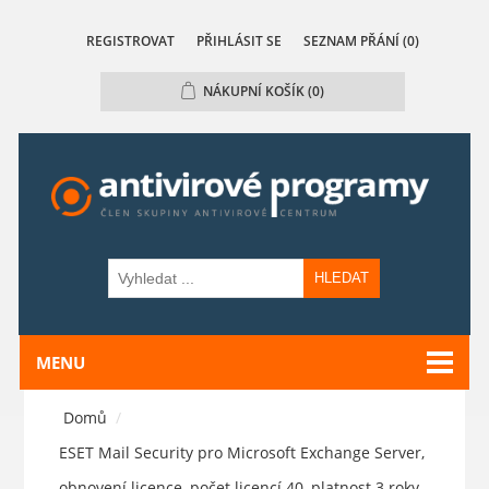
REGISTROVAT
PŘIHLÁSIT SE
SEZNAM PŘÁNÍ
(0)
NÁKUPNÍ KOŠÍK
(0)
HLEDAT
MENU
Domů
/
ESET Mail Security pro Microsoft Exchange Server,
obnovení licence, počet licencí 40, platnost 3 roky