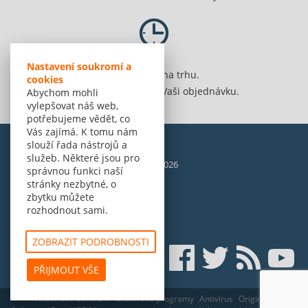
Nastavení soukromí a
Jsme 20 let na trhu.
cookies
Spolehlivě vyřídíme Vaši objednávku.
Abychom mohli
vylepšovat náš web,
potřebujeme vědět, co
Vás zajímá. K tomu nám
slouží řada nástrojů a
služeb. Některé jsou pro
© Amenit Software Solutions, 1998 - 2026
správnou funkci naší
Powered by
nopCommerce
stránky nezbytné, o
zbytku můžete
rozhodnout sami.
ZOBRAZIT PODROBNOSTI
PŘIJMOUT VŠE
Antivirové Centrum - antivirové programy
Antivirus
Originální