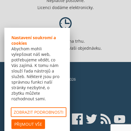
Neplatíte poštovné.
Licenci dodáme elektronicky.
Nastavení soukromí a
Jsme 20 let na trhu.
cookies
Spolehlivě vyřídíme Vaši objednávku.
Abychom mohli
vylepšovat náš web,
potřebujeme vědět, co
Vás zajímá. K tomu nám
slouží řada nástrojů a
služeb. Některé jsou pro
© Amenit Software Solutions, 1998 - 2026
správnou funkci naší
Powered by
nopCommerce
stránky nezbytné, o
zbytku můžete
rozhodnout sami.
ZOBRAZIT PODROBNOSTI
PŘIJMOUT VŠE