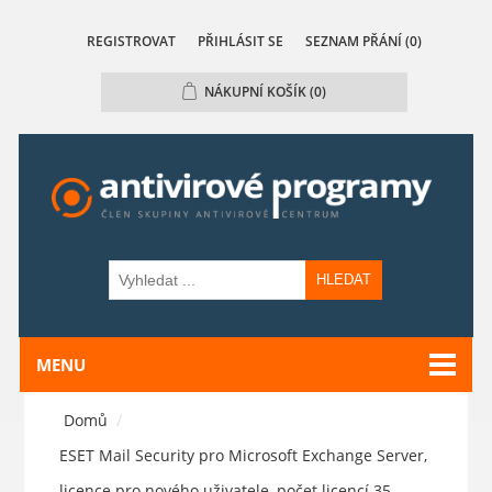
REGISTROVAT
PŘIHLÁSIT SE
SEZNAM PŘÁNÍ
(0)
NÁKUPNÍ KOŠÍK
(0)
HLEDAT
MENU
Domů
/
ESET Mail Security pro Microsoft Exchange Server,
licence pro nového uživatele, počet licencí 35,