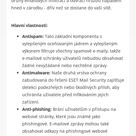
druhy emailových infiltrací a odvrací hrozbu napadení
hned v zárodku - dřív než se dostane do vaší sítě.
Hlavní vlastnosti:
Antispam:
Tato základní komponenta s
vylepšeným oceňovaným jádrem a vylepšeným
výkonem filtruje všechny spamové e-maily, takže
e-mailové schránky uživatelů nebudou obsahovat
žádné nevyžádané nebo nechtěné zprávy.
Antimalware:
Naše druhá vrstva ochrany
zabudovaná do řešení ESET Mail Security zajišťuje
detekci podezřelých nebo škodlivých příloh, aby
uchránila uživatele před infikováním jejich
zařízení.
Anti-phishing:
Brání uživatelům v přístupu na
webové stránky, které jsou známé jako
phishingové. E-mailové zprávy mohou také
obsahovat odkazy na phishingové webové