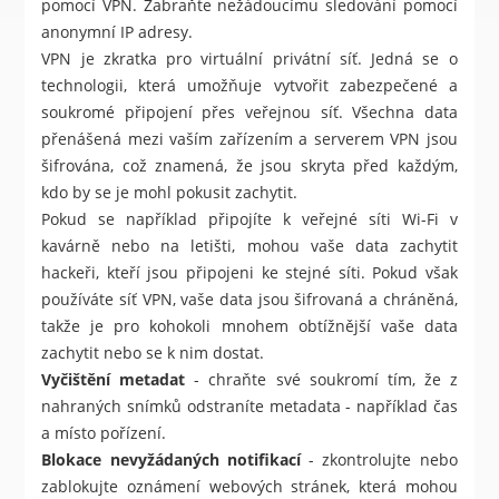
pomocí VPN. Zabraňte nežádoucímu sledování pomocí
anonymní IP adresy.
VPN je zkratka pro virtuální privátní síť. Jedná se o
technologii, která umožňuje vytvořit zabezpečené a
soukromé připojení přes veřejnou síť. Všechna data
přenášená mezi vaším zařízením a serverem VPN jsou
šifrována, což znamená, že jsou skryta před každým,
kdo by se je mohl pokusit zachytit.
Pokud se například připojíte k veřejné síti Wi-Fi v
kavárně nebo na letišti, mohou vaše data zachytit
hackeři, kteří jsou připojeni ke stejné síti. Pokud však
používáte síť VPN, vaše data jsou šifrovaná a chráněná,
takže je pro kohokoli mnohem obtížnější vaše data
zachytit nebo se k nim dostat.
Vyčištění metadat
- chraňte své soukromí tím, že z
nahraných snímků odstraníte metadata - například čas
a místo pořízení.
Blokace nevyžádaných notifikací
- zkontrolujte nebo
zablokujte oznámení webových stránek, která mohou