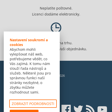
Neplatíte poštovné.
Licenci dodáme elektronicky.
Nastavení soukromí a
Jsme 20 let na trhu.
cookies
Spolehlivě vyřídíme Vaši objednávku.
Abychom mohli
vylepšovat náš web,
potřebujeme vědět, co
Vás zajímá. K tomu nám
slouží řada nástrojů a
služeb. Některé jsou pro
© Amenit Software Solutions, 1998 - 2026
správnou funkci naší
Powered by
nopCommerce
stránky nezbytné, o
zbytku můžete
rozhodnout sami.
ZOBRAZIT PODROBNOSTI