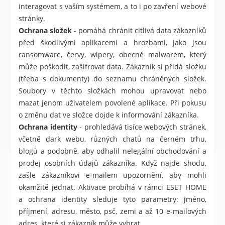
interagovat s vaším systémem, a to i po zavření webové
stránky.
Ochrana složek
- pomáhá chránit citlivá data zákazníků
před škodlivými aplikacemi a hrozbami, jako jsou
ransomware, červy, wipery, obecně malwarem, který
může poškodit, zašifrovat data. Zákazník si přidá složku
(třeba s dokumenty) do seznamu chráněných složek.
Soubory v těchto složkách mohou upravovat nebo
mazat jenom uživatelem povolené aplikace. Při pokusu
o změnu dat ve složce dojde k informování zákazníka.
Ochrana identity
- prohledává tisíce webových stránek,
včetně dark webu, různých chatů na černém trhu,
blogů a podobně, aby odhalil nelegální obchodování a
prodej osobních údajů zákazníka. Když najde shodu,
zašle zákazníkovi e-mailem upozornění, aby mohli
okamžitě jednat. Aktivace probíhá v rámci ESET HOME
a ochrana identity sleduje tyto parametry: jméno,
příjmení, adresu, město, psč, zemi a až 10 e-mailových
adres, které si zákazník může vybrat.