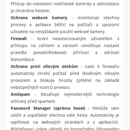
Přístup do nastavení rodičovské kontroly a odinstalace
je chráněna heslem.
Ochrana webové kamery
- monitoruje všechny
procesy a aplikace běžící na počítači a upozorní
uživatele na nevyžádané použití webové kamery.
Firewall
- brání neautorizovaným uživatelům v
přístupu na zařízení a zároveň umožňuje nastavit
pravidla (povolit/blokovat) příchozí a odchozí
komunikace.
Ochrana proti síťovým útokům
- navíc k firewallu
automaticky chrání počítač před škodlivým síťovým
provozem a blokuje hrozby zjištěné na základě
nebezpečných vzorců provozu.
Antispam
- bbsahuje nejmodernější technologie
ochrany před spamem.
Password Manager (správce hesel)
- Pomůže vám
uložit a uspořádat všechna vaše hesla. Automaticky je
vyplňovat na webových stránkách a v aplikacích.
Přihlašovací údaje ukládá do bezpečného šifrovaného