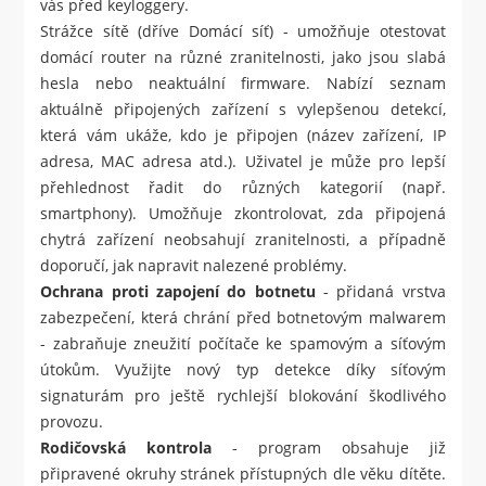
vás před keyloggery.
Strážce sítě (dříve Domácí síť) - umožňuje otestovat
domácí router na různé zranitelnosti, jako jsou slabá
hesla nebo neaktuální firmware. Nabízí seznam
aktuálně připojených zařízení s vylepšenou detekcí,
která vám ukáže, kdo je připojen (název zařízení, IP
adresa, MAC adresa atd.). Uživatel je může pro lepší
přehlednost řadit do různých kategorií (např.
smartphony). Umožňuje zkontrolovat, zda připojená
chytrá zařízení neobsahují zranitelnosti, a případně
doporučí, jak napravit nalezené problémy.
Ochrana proti zapojení do botnetu
- přidaná vrstva
zabezpečení, která chrání před botnetovým malwarem
- zabraňuje zneužití počítače ke spamovým a síťovým
útokům. Využijte nový typ detekce díky síťovým
signaturám pro ještě rychlejší blokování škodlivého
provozu.
Rodičovská kontrola
- program obsahuje již
připravené okruhy stránek přístupných dle věku dítěte.