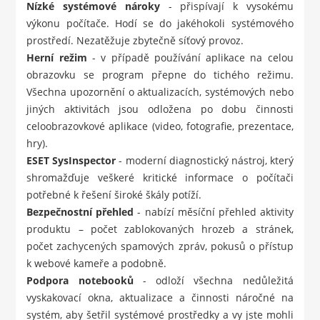
Nízké systémové nároky
- přispívají k vysokému
výkonu počítače. Hodí se do jakéhokoli systémového
prostředí. Nezatěžuje zbytečně síťový provoz.
Herní režim
- v případě používání aplikace na celou
obrazovku se program přepne do tichého režimu.
Všechna upozornění o aktualizacích, systémových nebo
jiných aktivitách jsou odložena po dobu činnosti
celoobrazovkové aplikace (video, fotografie, prezentace,
hry).
ESET SysInspector
- moderní diagnostický nástroj, který
shromažďuje veškeré kritické informace o počítači
potřebné k řešení široké škály potíží.
Bezpečnostní přehled
- nabízí měsíční přehled aktivity
produktu – počet zablokovaných hrozeb a stránek,
počet zachycených spamových zpráv, pokusů o přístup
k webové kameře a podobně.
Podpora notebooků
- odloží všechna nedůležitá
vyskakovací okna, aktualizace a činnosti náročné na
systém, aby šetřil systémové prostředky a vy jste mohli