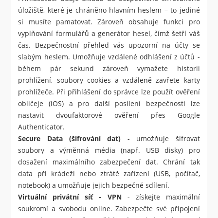
úložiště, které je chráněno hlavním heslem – to jediné
si musíte pamatovat. Zároveň obsahuje funkci pro
vyplňování formulářů a generátor hesel, čímž šetří váš
čas. Bezpečnostní přehled vás upozorní na účty se
slabým heslem. Umožňuje vzdálené odhlášení z účtů -
během pár sekund zároveň vymažete historii
prohlížení, soubory cookies a vzdáleně zavřete karty
prohlížeče. Při přihlášení do správce lze použít ověření
obličeje (iOS) a pro další posílení bezpečnosti lze
nastavit dvoufaktorové ověření přes Google
Authenticator.
Secure Data (šifrování dat)
- umožňuje šifrovat
soubory a výměnná média (např. USB disky) pro
dosažení maximálního zabezpečení dat. Chrání tak
data při krádeži nebo ztrátě zařízení (USB, počítač,
notebook) a umožňuje jejich bezpečné sdílení.
Virtuální privátní síť - VPN
- získejte maximální
soukromí a svobodu online. Zabezpečte své připojení