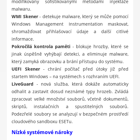
modifikovány sofistikovanými metodami injektáže
malwaru.
WMI Skener
- detekuje malware, který se může pomocí
Windows Management Instrumentation maskovat,
shromažďovat přihlašovací údaje a další citlivé
informace.
Pokročilá kontrola paměti
- blokuje hrozby, které se
jinak úspěšně vyhýbají detekci, a eliminuje malware,
který zamyká obrazovku a brání přístupu do systému.
UEFI Skener
- chrání počítač před útoky již před
startem Windows – na systémech s rozhraním UEFI.
LiveGuard
- nová služba, která dokáže automaticky
odhalit a zastavit dosud neznámé typy hrozeb. Zvládá
zpracovat velké množství souborů, včetně dokumentů,
skriptů, instalačních a spustitelných souborů.
Podezřelé soubory se analyzují v bezpečném prostředí
cloudového sandboxu ESETu.
Nízké systémové nároky