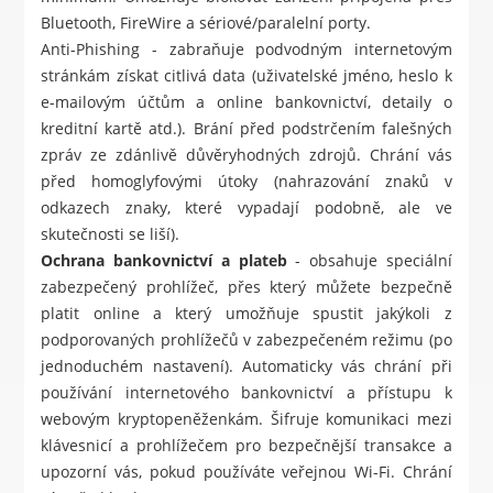
Bluetooth, FireWire a sériové/paralelní porty.
Anti-Phishing - zabraňuje podvodným internetovým
stránkám získat citlivá data (uživatelské jméno, heslo k
e-mailovým účtům a online bankovnictví, detaily o
kreditní kartě atd.). Brání před podstrčením falešných
zpráv ze zdánlivě důvěryhodných zdrojů. Chrání vás
před homoglyfovými útoky (nahrazování znaků v
odkazech znaky, které vypadají podobně, ale ve
skutečnosti se liší).
Ochrana bankovnictví a plateb
- obsahuje speciální
zabezpečený prohlížeč, přes který můžete bezpečně
platit online a který umožňuje spustit jakýkoli z
podporovaných prohlížečů v zabezpečeném režimu (po
jednoduchém nastavení). Automaticky vás chrání při
používání internetového bankovnictví a přístupu k
webovým kryptopeněženkám. Šifruje komunikaci mezi
klávesnicí a prohlížečem pro bezpečnější transakce a
upozorní vás, pokud používáte veřejnou Wi-Fi. Chrání