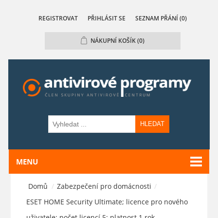
REGISTROVAT
PŘIHLÁSIT SE
SEZNAM PŘÁNÍ
(0)
NÁKUPNÍ KOŠÍK
(0)
HLEDAT
MENU
Domů
/
Zabezpečení pro domácnosti
/
ESET HOME Security Ultimate; licence pro nového
uživatele; počet licencí 5; platnost 1 rok