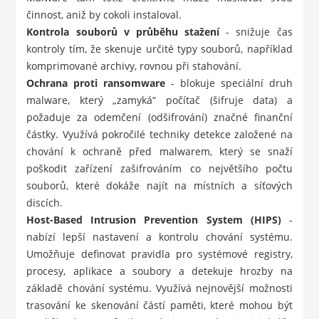
činnost, aniž by cokoli instaloval.
Kontrola souborů v průběhu stažení
- snižuje čas
kontroly tím, že skenuje určité typy souborů, například
komprimované archivy, rovnou při stahování.
Ochrana proti ransomware
- blokuje speciální druh
malware, který „zamyká“ počítač (šifruje data) a
požaduje za odemčení (odšifrování) značné finanční
částky. Využívá pokročilé techniky detekce založené na
chování k ochraně před malwarem, který se snaží
poškodit zařízení zašifrováním co největšího počtu
souborů, které dokáže najít na místních a síťových
discích.
Host-Based Intrusion Prevention System (HIPS)
-
nabízí lepší nastavení a kontrolu chování systému.
Umožňuje definovat pravidla pro systémové registry,
procesy, aplikace a soubory a detekuje hrozby na
základě chování systému. Využívá nejnovější možnosti
trasování ke skenování částí paměti, které mohou být