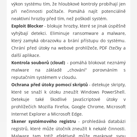
výkon systému tím, že hloubkové kontroly probíhají jen
při nečinnosti počítače. Pomáhá najít potenciálně
neaktivní hrozby před tím, než poškodí systém.
Exploit Blocker
- blokuje hrozby, které se jinak úspěšně
vyhýbají detekci. Eliminuje ransomware a malware,
který zamyká obrazovku a brání přístupu do systému.
Chrání před útoky na webové prohlížeče, PDF čtečky a
další aplikace.
Kontrola souborů (cloud)
- pomáhá blokovat neznámý
malware na základě „chování“ porovnáním s
reputačním systémem v cloudu.
Ochrana před útoky pomocí skriptů
- detekuje skripty,
které se snaží k útoku zneužít Windows PowerShell.
Detekuje také škodlivé JavaScriptové útoky v
prohlížečích Mozilla Firefox, Google Chrome, Microsoft
Internet Explorer a Microsoft Edge.
Skener systémového registru
- prohledává databázi
registrů, které může útočník zneužít k nekalé činnosti.
Malware tam totiž efektivně může maskovat svou