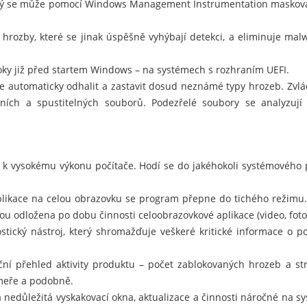
erý se může pomocí Windows Management Instrumentation maskovat
 hrozby, které se jinak úspěšně vyhýbají detekci, a eliminuje ma
oky již před startem Windows – na systémech s rozhraním UEFI.
že automaticky odhalit a zastavit dosud neznámé typy hrozeb. Zvlá
ačních a spustitelných souborů. Podezřelé soubory se analyzuj
í k vysokému výkonu počítače. Hodí se do jakéhokoli systémového 
plikace na celou obrazovku se program přepne do tichého režimu.
ou odložena po dobu činnosti celoobrazovkové aplikace (video, fotog
tický nástroj, který shromažďuje veškeré kritické informace o poč
ční přehled aktivity produktu – počet zablokovaných hrozeb a s
meře a podobně.
 nedůležitá vyskakovací okna, aktualizace a činnosti náročné na sy