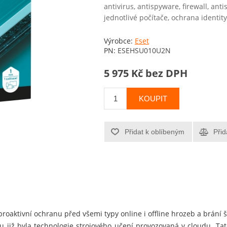
antivirus, antispyware, firewall, ant
jednotlivé počítače, ochrana identi
Výrobce:
Eset
PN:
ESEHSU010U2N
5 975 Kč bez DPH
KOUPIT
Přidat k oblíbeným
Přid
proaktivní ochranu před všemi typy online i offline hrozeb a brání 
u již byla technologie strojového učení provozovaná v cloudu. Tato