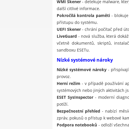
WMI Skener
- detekuje malware, kt
další citlivé informace.
Pokročilá kontrola paměti
- blokuje
přístupu do systému.
UEFI Skener
- chrání počítač před út
LiveGuard
- nová služba, která doká
včetně dokumentů, skriptů, instal
sandboxu ESETu.
Nízké systémové nároky
Nízké systémové nároky
- přispívaj
provoz.
Herní režim
- v případě používání a
systémových nebo jiných aktivitách js
ESET SysInspector
- moderní diagnos
potíží.
Bezpečnostní přehled
- nabízí měsí
zpráv, pokusů o přístup k webové ka
Podpora notebooků
- odloží všechna