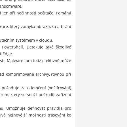
 ransomware.
í jen při nečinnosti počítače. Pomáhá
ware, který zamyká obrazovku a brání
utačním systémem v cloudu.
 PowerShell. Detekuje také škodlivé
t Edge.
sti. Malware tam totiž efektivně může
klad komprimované archivy, rovnou při
a požaduje za odemčení (odšifrování)
em, který se snaží poškodit zařízení
mu. Umožňuje definovat pravidla pro
ívá nejnovější možnosti trasování ke