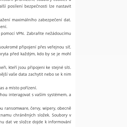
lší posílení bezpečnosti lze nastavit
ažení maximálního zabezpečení dat.
ení.
ní pomocí VPN. Zabraňte nežádoucímu
 soukromé připojení přes veřejnou síť.
kryta před každým, kdo by se je mohl
i, kteří jsou připojeni ke stejné síti.
ější vaše data zachytit nebo se k nim
as a místo pořízení.
ohou interagovat s vaším systémem, a
sou ransomware, červy, wipery, obecně
eznamu chráněných složek. Soubory v
u dat ve složce dojde k informování