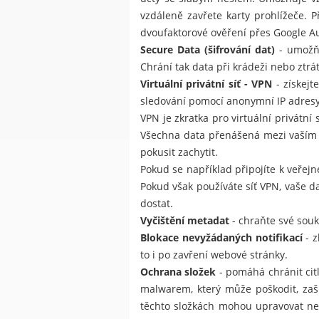
vzdáleně zavřete karty prohlížeče. P
dvoufaktorové ověření přes Google Au
Secure Data (šifrování dat)
- umožňu
Chrání tak data při krádeži nebo ztrá
Virtuální privátní síť - VPN
- získejt
sledování pomocí anonymní IP adresy
VPN je zkratka pro virtuální privátní
Všechna data přenášená mezi vaším z
pokusit zachytit.
Pokud se například připojíte k veřejné
Pokud však používáte síť VPN, vaše d
dostat.
Vyčištění metadat
- chraňte své souk
Blokace nevyžádaných notifikací
- z
to i po zavření webové stránky.
Ochrana složek
- pomáhá chránit cit
malwarem, který může poškodit, zaš
těchto složkách mohou upravovat ne