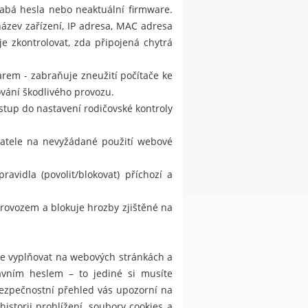
slabá hesla nebo neaktuální firmware.
název zařízení, IP adresa, MAC adresa
e zkontrolovat, zda připojená chytrá
rem - zabraňuje zneužití počítače ke
ování škodlivého provozu.
stup do nastavení rodičovské kontroly
ivatele na nevyžádané použití webové
vidla (povolit/blokovat) příchozí a
provozem a blokuje hrozby zjištěné na
je vyplňovat na webových stránkách a
lavním heslem – to jediné si musíte
Bezpečnostní přehled vás upozorní na
torii prohlížení, soubory cookies a