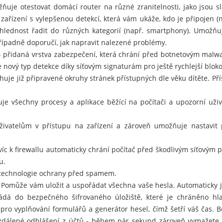
ožňuje otestovat domácí router na různé zranitelnosti, jako jsou 
ařízení s vylepšenou detekcí, která vám ukáže, kdo je připojen (
řehlednost řadit do různých kategorií (např. smartphony). Umožňuj
případně doporučí, jak napravit nalezené problémy.
 přidaná vrstva zabezpečení, která chrání před botnetovým malwa
nový typ detekce díky síťovým signaturám pro ještě rychlejší blok
uje již připravené okruhy stránek přístupných dle věku dítěte. Pří
je všechny procesy a aplikace běžící na počítači a upozorní už
vatelům v přístupu na zařízení a zároveň umožňuje nastavit pra
víc k firewallu automaticky chrání počítač před škodlivým síťovým 
u.
technologie ochrany před spamem.
 Pomůže vám uložit a uspořádat všechna vaše hesla. Automaticky 
kládá do bezpečného šifrovaného úložiště, které je chráněno h
pro vyplňování formulářů a generátor hesel, čímž šetří váš čas. 
dálené odhlášení z účtů - během pár sekund zároveň vymažete his