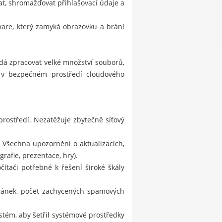
, shromažďovat přihlašovací údaje a
lware, který zamyká obrazovku a brání
dá zpracovat velké množství souborů,
í v bezpečném prostředí cloudového
prostředí. Nezatěžuje zbytečně síťový
 Všechna upozornění o aktualizacích,
rafie, prezentace, hry).
ítači potřebné k řešení široké škály
tránek, počet zachycených spamových
stém, aby šetřil systémové prostředky