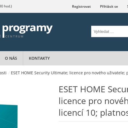
.30 hod.)
Registrovat
Přihlásit se
O NÁS
KONTAKTY
osti
/
ESET HOME Security Ultimate; licence pro nového uživatele; po
ESET HOME Securi
licence pro novéh
licencí 10; platno