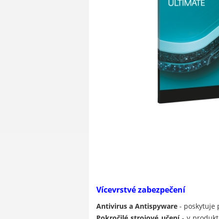
Vícevrstvé zabezpečení
Antivirus a Antispyware
- poskytuje 
Pokročilé strojové učení
- v produkt