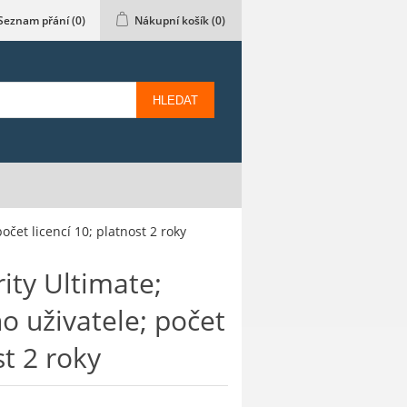
Seznam přání
(0)
Nákupní košík
(0)
HLEDAT
čet licencí 10; platnost 2 roky
ty Ultimate;
o uživatele; počet
st 2 roky