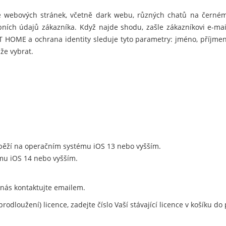
e webových stránek, včetně dark webu, různých chatů na černém
bních údajů zákazníka. Když najde shodu, zašle zákazníkovi e-ma
T HOME a ochrana identity sleduje tyto parametry: jméno, příjmení
že vybrat.
ěží na operačním systému iOS 13 nebo vyšším.
u iOS 14 nebo vyšším.
 nás kontaktujte emailem.
rodloužení) licence, zadejte číslo Vaší stávající licence v košíku 