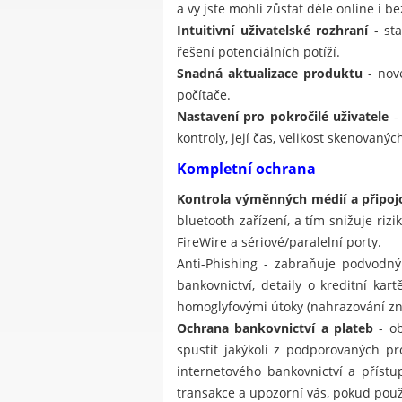
a vy jste mohli zůstat déle online i be
Intuitivní uživatelské rozhraní
- sta
řešení potenciálních potíží.
Snadná aktualizace produktu
- nové
počítače.
Nastavení pro pokročilé uživatele
- 
kontroly, její čas, velikost skenovan
Kompletní ochrana
Kontrola výměnných médií a připoj
bluetooth zařízení, a tím snižuje ri
FireWire a sériové/paralelní porty.
Anti-Phishing - zabraňuje podvodný
bankovnictví, detaily o kreditní ka
homoglyfovými útoky (nahrazování znak
Ochrana bankovnictví a plateb
- ob
spustit jakýkoli z podporovaných p
internetového bankovnictví a příst
transakce a upozorní vás, pokud použ