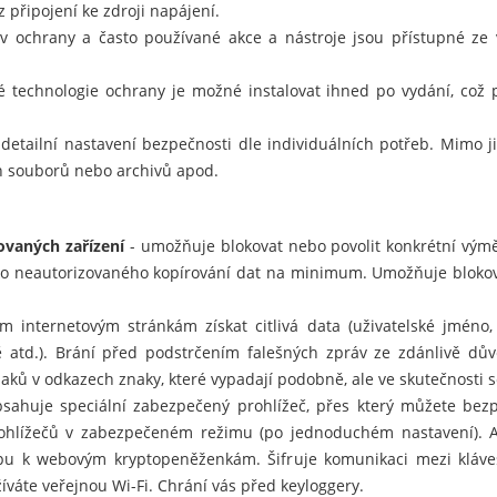
z připojení ke zdroji napájení.
v ochrany a často používané akce a nástroje jsou přístupné ze
 technologie ochrany je možné instalovat ihned po vydání, což 
detailní nastavení bezpečnosti dle individuálních potřeb. Mimo 
ých souborů nebo archivů apod.
ovaných zařízení
- umožňuje blokovat nebo povolit konkrétní vým
ziko neautorizovaného kopírování dat na minimum. Umožňuje blokov
m internetovým stránkám získat citlivá data (uživatelské jméno
rtě atd.). Brání před podstrčením falešných zpráv ze zdánlivě d
ů v odkazech znaky, které vypadají podobně, ale ve skutečnosti se 
sahuje speciální zabezpečený prohlížeč, přes který můžete bezp
rohlížečů v zabezpečeném režimu (po jednoduchém nastavení). A
upu k webovým kryptopeněženkám. Šifruje komunikaci mezi kláve
íváte veřejnou Wi-Fi. Chrání vás před keyloggery.