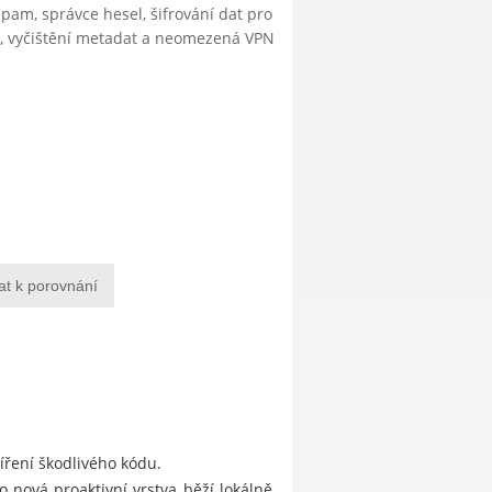
ispam, správce hesel, šifrování dat pro
ty, vyčištění metadat a neomezená VPN
at k porovnání
šíření škodlivého kódu.
 nová proaktivní vrstva běží lokálně,