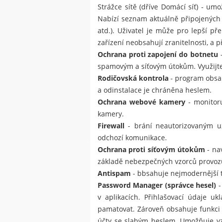
Strážce sítě (dříve Domácí síť) - um
Nabízí seznam aktuálně připojených z
atd.). Uživatel je může pro lepší p
zařízení neobsahují zranitelnosti, a 
Ochrana proti zapojení do botnetu
-
spamovým a síťovým útokům. Využijte 
Rodičovská kontrola
- program obsah
a odinstalace je chráněna heslem.
Ochrana webové kamery
- monitoru
kamery.
Firewall
- brání neautorizovaným uži
odchozí komunikace.
Ochrana proti síťovým útokům
- na
základě nebezpečných vzorců provoz
Antispam
- bbsahuje nejmodernější 
Password Manager (správce hesel)
-
v aplikacích. Přihlašovací údaje u
pamatovat. Zároveň obsahuje funkci 
účty se slabým heslem. Umožňuje vz