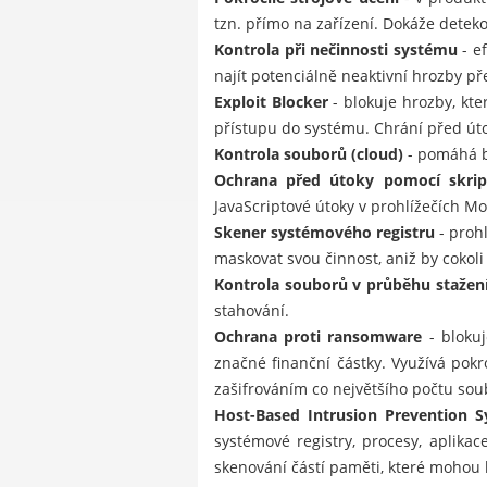
tzn. přímo na zařízení. Dokáže dete
Kontrola při nečinnosti systému
- e
najít potenciálně neaktivní hrozby př
Exploit Blocker
- blokuje hrozby, kt
přístupu do systému. Chrání před úto
Kontrola souborů (cloud)
- pomáhá b
Ochrana před útoky pomocí skrip
JavaScriptové útoky v prohlížečích Mo
Skener systémového registru
- prohl
maskovat svou činnost, aniž by cokoli 
Kontrola souborů v průběhu stažen
stahování.
Ochrana proti ransomware
- blokuj
značné finanční částky. Využívá pok
zašifrováním co největšího počtu soub
Host-Based Intrusion Prevention S
systémové registry, procesy, aplika
skenování částí paměti, které mohou