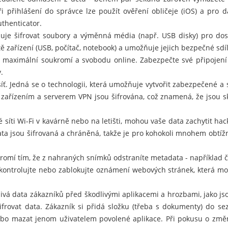
ři přihlášení do správce lze použít ověření obličeje (iOS) a pro da
thenticator.
je šifrovat soubory a výměnná média (např. USB disky) pro dos
tě zařízení (USB, počítač, notebook) a umožňuje jejich bezpečné sdíl
e maximální soukromí a svobodu online. Zabezpečte své připoje
.
 síť. Jedná se o technologii, která umožňuje vytvořit zabezpečené a
ařízením a serverem VPN jsou šifrována, což znamená, že jsou s
 síti Wi-Fi v kavárně nebo na letišti, mohou vaše data zachytit hackeř
ata jsou šifrovaná a chráněná, takže je pro kohokoli mnohem obtížn
romí tím, že z nahraných snímků odstraníte metadata - například č
kontrolujte nebo zablokujte oznámení webových stránek, která m
livá data zákazníků před škodlivými aplikacemi a hrozbami, jako j
ifrovat data. Zákazník si přidá složku (třeba s dokumenty) do s
bo mazat jenom uživatelem povolené aplikace. Při pokusu o změn