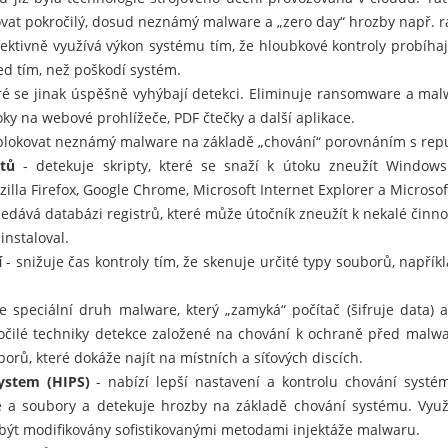
kovat pokročilý, dosud neznámý malware a „zero day“ hrozby např.
fektivně využívá výkon systému tím, že hloubkové kontroly probíhaj
ed tím, než poškodí systém.
eré se jinak úspěšně vyhýbají detekci. Eliminuje ransomware a mal
ky na webové prohlížeče, PDF čtečky a další aplikace.
lokovat neznámý malware na základě „chování“ porovnáním s rep
tů
- detekuje skripty, které se snaží k útoku zneužít Windows
zilla Firefox, Google Chrome, Microsoft Internet Explorer a Microsof
edává databázi registrů, které může útočník zneužít k nekalé činno
instaloval.
í
- snižuje čas kontroly tím, že skenuje určité typy souborů, napří
e speciální druh malware, který „zamyká“ počítač (šifruje data) 
ročilé techniky detekce založené na chování k ochraně před malwar
orů, které dokáže najít na místních a síťových discích.
ystem (HIPS)
- nabízí lepší nastavení a kontrolu chování systé
ce a soubory a detekuje hrozby na základě chování systému. Využ
 být modifikovány sofistikovanými metodami injektáže malwaru.