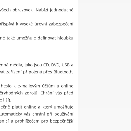
 všech obrazovek. Nabízí jednoduché
přispívá k vysoké úrovni zabezpečení
jiné také umožňuje definovat hloubku
ěnná média, jako jsou CD, DVD, USB a
at zařízení připojená přes Bluetooth,
, heslo k e-mailovým účtům a online
ůvěryhodných zdrojů. Chrání vás před
liší).
ečně platit online a který umožňuje
utomaticky vás chrání při používání
snicí a prohlížečem pro bezpečnější