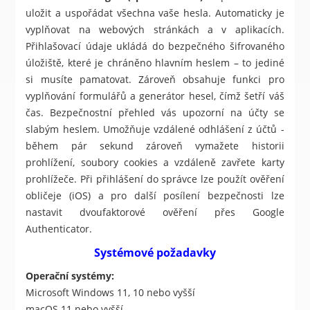
uložit a uspořádat všechna vaše hesla. Automaticky je
vyplňovat na webových stránkách a v aplikacích.
Přihlašovací údaje ukládá do bezpečného šifrovaného
úložiště, které je chráněno hlavním heslem – to jediné
si musíte pamatovat. Zároveň obsahuje funkci pro
vyplňování formulářů a generátor hesel, čímž šetří váš
čas. Bezpečnostní přehled vás upozorní na účty se
slabým heslem. Umožňuje vzdálené odhlášení z účtů -
během pár sekund zároveň vymažete historii
prohlížení, soubory cookies a vzdáleně zavřete karty
prohlížeče. Při přihlášení do správce lze použít ověření
obličeje (iOS) a pro další posílení bezpečnosti lze
nastavit dvoufaktorové ověření přes Google
Authenticator.
Systémové požadavky
Operační systémy:
Microsoft Windows 11, 10 nebo vyšší
macOS 11 nebo vyšší