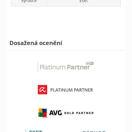
Výrobce
Eset
Dosažená ocenění