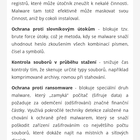
registrů, které může útočník zneužít k nekalé činnosti.
Malware tam totiž efektivně může maskovat svou
činnost, aniž by cokoli instaloval.
Ochrana proti slovníkovým útokům
- blokuje tzv.
brute force útoky, což je metoda, kdy se malware snaží
uhodnout heslo zkoušením všech kombinací písmen,
čísel a symbolů.
Kontrola souborů v průběhu stažení
- snižuje čas
kontroly tím, že skenuje určité typy souborů, například
komprimované archivy, rovnou při stahování.
Ochrana proti ransomware
- blokuje speciální druh
malware, který „zamyká“ počítač (šifruje data) a
požaduje za odemčení (odšifrování) značné finanční
částky. Využívá pokročilé techniky detekce založené na
chování k ochraně před malwarem, který se snaží
poškodit zařízení zašifrováním co největšího počtu
souborů, které dokáže najít na místních a síťových