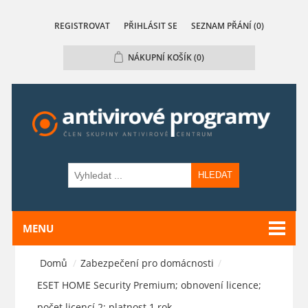
REGISTROVAT
PŘIHLÁSIT SE
SEZNAM PŘÁNÍ
(0)
NÁKUPNÍ KOŠÍK
(0)
HLEDAT
MENU
Domů
/
Zabezpečení pro domácnosti
/
ESET HOME Security Premium; obnovení licence;
počet licencí 2; platnost 1 rok