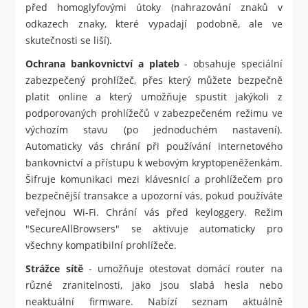
před homoglyfovými útoky (nahrazování znaků v
odkazech znaky, které vypadají podobně, ale ve
skutečnosti se liší).
Ochrana bankovnictví a plateb
- obsahuje speciální
zabezpečený prohlížeč, přes který můžete bezpečně
platit online a který umožňuje spustit jakýkoli z
podporovaných prohlížečů v zabezpečeném režimu ve
výchozím stavu (po jednoduchém nastavení).
Automaticky vás chrání při používání internetového
bankovnictví a přístupu k webovým kryptopeněženkám.
Šifruje komunikaci mezi klávesnicí a prohlížečem pro
bezpečnější transakce a upozorní vás, pokud používáte
veřejnou Wi-Fi. Chrání vás před keyloggery. Režim
"SecureAllBrowsers" se aktivuje automaticky pro
všechny kompatibilní prohlížeče.
Strážce sítě
- umožňuje otestovat domácí router na
různé zranitelnosti, jako jsou slabá hesla nebo
neaktuální firmware. Nabízí seznam aktuálně