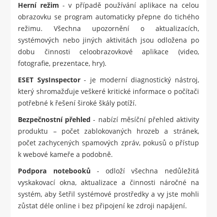
Herní režim
- v případě používání aplikace na celou
obrazovku se program automaticky přepne do tichého
režimu. Všechna upozornění o aktualizacích,
systémových nebo jiných aktivitách jsou odložena po
dobu činnosti celoobrazovkové aplikace (video,
fotografie, prezentace, hry).
ESET SysInspector
- je moderní diagnostický nástroj,
který shromažďuje veškeré kritické informace o počítači
potřebné k řešení široké škály potíží.
Bezpečnostní přehled
- nabízí měsíční přehled aktivity
produktu – počet zablokovaných hrozeb a stránek,
počet zachycených spamových zpráv, pokusů o přístup
k webové kameře a podobně.
Podpora notebooků
- odloží všechna nedůležitá
vyskakovací okna, aktualizace a činnosti náročné na
systém, aby šetřil systémové prostředky a vy jste mohli
zůstat déle online i bez připojení ke zdroji napájení.