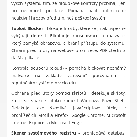
výkon systému tím, že hloubkové kontroly probíhají jen
při nečinnosti počítače. Pomáhá najít potenciálně
neaktivní hrozby před tím, než poškodí systém.
Exploit Blocker
- blokuje hrozby, které se jinak úspěšně
vyhýbají detekci. Eliminuje ransomware a malware,
který zamyká obrazovku a brání přístupu do systému.
Chrání před útoky na webové prohlížeče, PDF čtečky a
další aplikace.
Kontrola souborů (cloud) - pomáhá blokovat neznámý
malware na základě „chování“ porovnáním s
reputačním systémem v cloudu.
Ochrana před útoky pomocí skriptů - detekuje skripty,
které se snaží k útoku zneužít Windows PowerShell.
Detekuje také škodlivé JavaScriptové útoky v
prohlížečích Mozilla Firefox, Google Chrome, Microsoft
Internet Explorer a Microsoft Edge.
Skener systémového registru
- prohledává databázi