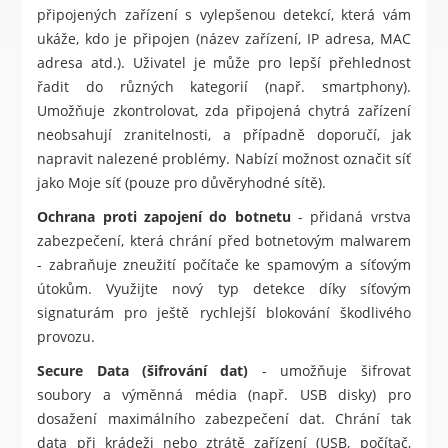
připojených zařízení s vylepšenou detekcí, která vám
ukáže, kdo je připojen (název zařízení, IP adresa, MAC
adresa atd.). Uživatel je může pro lepší přehlednost
řadit do různých kategorií (např. smartphony).
Umožňuje zkontrolovat, zda připojená chytrá zařízení
neobsahují zranitelnosti, a případně doporučí, jak
napravit nalezené problémy. Nabízí možnost označit síť
jako Moje síť (pouze pro důvěryhodné sítě).
Ochrana proti zapojení do botnetu
- přidaná vrstva
zabezpečení, která chrání před botnetovým malwarem
- zabraňuje zneužití počítače ke spamovým a síťovým
útokům. Využijte nový typ detekce díky síťovým
signaturám pro ještě rychlejší blokování škodlivého
provozu.
Secure Data (šifrování dat)
- umožňuje šifrovat
soubory a výměnná média (např. USB disky) pro
dosažení maximálního zabezpečení dat. Chrání tak
data při krádeži nebo ztrátě zařízení (USB, počítač,