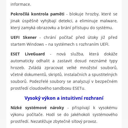
informace.
Pokročilá kontrola paměti
- blokuje hrozby, které se
jinak úspěšně vyhýbají detekci, a eliminuje malware,
který zamyká obrazovku a brání přístupu do systému.
UEFI Skener
- chrání počítač před útoky již před
startem Windows – na systémech s rozhraním UEFI.
ESET LiveGuard
- nová služba, která dokáže
automaticky odhalit a zastavit dosud neznámé typy
hrozeb. Zvládá zpracovat velké množství souborů,
včetně dokumentů, skriptů, instalačních a spustitelných
souborů. Podezřelé soubory se analyzují v bezpečném
prostředí cloudového sandboxu ESETu.
Vysoký výkon a intuitivní rozhraní
Nízké systémové nároky
- přispívají k vysokému
výkonu počítače. Hodí se do jakéhokoli systémového
prostředí. Nezatěžuje zbytečně síťový provoz.