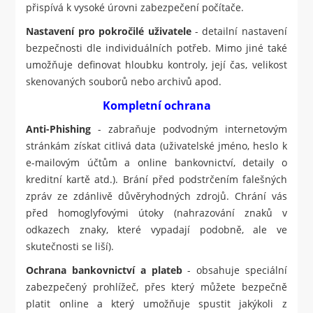
přispívá k vysoké úrovni zabezpečení počítače.
Nastavení pro pokročilé uživatele
- detailní nastavení
bezpečnosti dle individuálních potřeb. Mimo jiné také
umožňuje definovat hloubku kontroly, její čas, velikost
skenovaných souborů nebo archivů apod.
Kompletní ochrana
Anti-Phishing
- zabraňuje podvodným internetovým
stránkám získat citlivá data (uživatelské jméno, heslo k
e-mailovým účtům a online bankovnictví, detaily o
kreditní kartě atd.). Brání před podstrčením falešných
zpráv ze zdánlivě důvěryhodných zdrojů. Chrání vás
před homoglyfovými útoky (nahrazování znaků v
odkazech znaky, které vypadají podobně, ale ve
skutečnosti se liší).
Ochrana bankovnictví a plateb
- obsahuje speciální
zabezpečený prohlížeč, přes který můžete bezpečně
platit online a který umožňuje spustit jakýkoli z