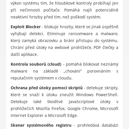
výkon systému tím, že hloubkové kontroly probíhají jen
při nečinnosti počítače. Pomáhá najít potenciálně
neaktivní hrozby před tím, než poškodí systém.
Exploit Blocker
- blokuje hrozby, které se jinak úspěšně
vyhýbají detekci. Eliminuje ransomware a malware,
který zamyká obrazovku a brání přístupu do systému.
Chrání před útoky na webové prohlížeče, PDF čtečky a
další aplikace.
Kontrola souborů (cloud)
- pomáhá blokovat neznámý
malware na základě „chování“ porovnáním s
reputačním systémem v cloudu.
Ochrana před útoky pomocí skriptů
- detekuje skripty,
které se snaží k útoku zneužít Windows PowerShell.
Detekuje také škodlivé JavaScriptové útoky v
prohlížečích Mozilla Firefox, Google Chrome, Microsoft
Internet Explorer a Microsoft Edge.
Skener systémového registru
- prohledává databázi