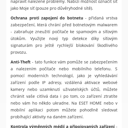
napravit nalezené problémy. Nabízí možnost označit síť
jako Moje síť (pouze pro důvěryhodné sítě).
Ochrana proti zapojení do botnetu
- přidaná vrstva
zabezpečení, která chrání před botnetovým malwarem
- zabraňuje zneužití počítače ke spamovým a síťovým
útokům. Využijte nový typ detekce díky síťovým
signaturám pro ještě rychlejší blokování škodlivého
provozu.
Anti-Theft
- tato funkce vám pomůže se zabezpečením
a nalezením počítače nebo mobilního telefonu. S
pomocí moderních technologií, jako je vyhledávání
zařízení podle IP adresy, vzdálená aktivace webové
kamery nebo uzamknutí uživatelských účtů, můžete
chránit vaše citlivá data i po tom, co zařízení ztratíte
nebo vám ho někdo ukradne. Na ESET HOME nebo v
mobilní aplikaci potom můžete pohodlně sledovat
probíhající aktivity na daném zařízení.
Kontrola výměnných médií a připojovaných zařízení
-