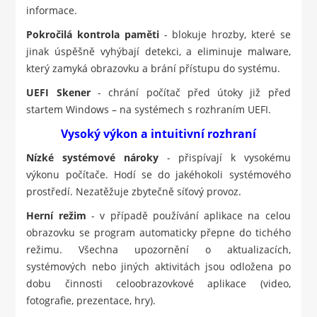
informace.
Pokročilá kontrola paměti
- blokuje hrozby, které se
jinak úspěšně vyhýbají detekci, a eliminuje malware,
který zamyká obrazovku a brání přístupu do systému.
UEFI Skener
- chrání počítač před útoky již před
startem Windows – na systémech s rozhraním UEFI.
Vysoký výkon a intuitivní rozhraní
Nízké systémové nároky
- přispívají k vysokému
výkonu počítače. Hodí se do jakéhokoli systémového
prostředí. Nezatěžuje zbytečně síťový provoz.
Herní režim
- v případě používání aplikace na celou
obrazovku se program automaticky přepne do tichého
režimu. Všechna upozornění o aktualizacích,
systémových nebo jiných aktivitách jsou odložena po
dobu činnosti celoobrazovkové aplikace (video,
fotografie, prezentace, hry).