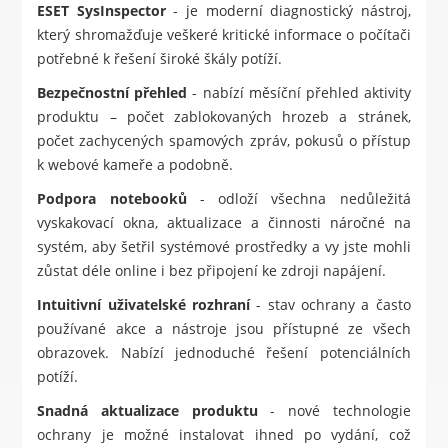
ESET SysInspector
- je moderní diagnostický nástroj,
který shromažďuje veškeré kritické informace o počítači
potřebné k řešení široké škály potíží.
Bezpečnostní přehled
- nabízí měsíční přehled aktivity
produktu – počet zablokovaných hrozeb a stránek,
počet zachycených spamových zpráv, pokusů o přístup
k webové kameře a podobně.
Podpora notebooků
- odloží všechna nedůležitá
vyskakovací okna, aktualizace a činnosti náročné na
systém, aby šetřil systémové prostředky a vy jste mohli
zůstat déle online i bez připojení ke zdroji napájení.
Intuitivní uživatelské rozhraní
- stav ochrany a často
používané akce a nástroje jsou přístupné ze všech
obrazovek. Nabízí jednoduché řešení potenciálních
potíží.
Snadná aktualizace produktu
- nové technologie
ochrany je možné instalovat ihned po vydání, což