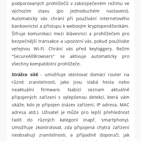
podporovaných prohlížečů v zabezpečeném režimu ve
výchozím stavu (po jednoduchém nastavení).
Automaticky vás chrání při používání internetového
bankovnictví a přístupu k webovým kryptopeněženkám.
Šifruje komunikaci mezi klávesnicí a prohlížečem pro
bezpečnější transakce a upozorní vás, pokud používáte
veřejnou Wi-Fi. Chrání vás před keyloggery. Režim
"SecureAllBrowsers" se aktivuje automaticky pro
všechny kompatibilní prohlížeče.
Strážce sítě
- umožňuje otestovat domácí router na
různé zranitelnosti, jako jsou slabá hesla nebo
neaktuální firmware. Nabízí seznam aktuálně
připojených zařízení s vylepšenou detekcí, která vám
ukáže, kdo je připojen (název zařízení, IP adresa, MAC
adresa atd.). Uživatel je může pro lepší přehlednost
řadit do různých kategorií (např. smartphony).
Umožňuje zkontrolovat, zda připojená chytrá zařízení
neobsahují zranitelnosti, a případně doporučí, jak