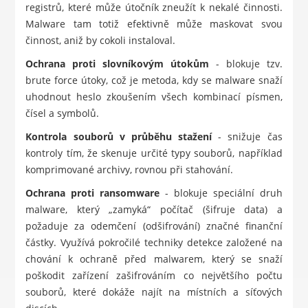
registrů, které může útočník zneužít k nekalé činnosti.
Malware tam totiž efektivně může maskovat svou
činnost, aniž by cokoli instaloval.
Ochrana proti slovníkovým útokům
- blokuje tzv.
brute force útoky, což je metoda, kdy se malware snaží
uhodnout heslo zkoušením všech kombinací písmen,
čísel a symbolů.
Kontrola souborů v průběhu stažení
- snižuje čas
kontroly tím, že skenuje určité typy souborů, například
komprimované archivy, rovnou při stahování.
Ochrana proti ransomware
- blokuje speciální druh
malware, který „zamyká“ počítač (šifruje data) a
požaduje za odemčení (odšifrování) značné finanční
částky. Využívá pokročilé techniky detekce založené na
chování k ochraně před malwarem, který se snaží
poškodit zařízení zašifrováním co největšího počtu
souborů, které dokáže najít na místních a síťových