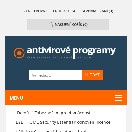
REGISTROVAT
PŘIHLÁSIT SE
SEZNAM PŘÁNÍ
(0)
NÁKUPNÍ KOŠÍK
(0)
HLEDAT
MENU
Domů
/
Zabezpečení pro domácnosti
/
ESET HOME Security Essential; obnovení licence
učitel; počet licencí 1; platnost 1 rok