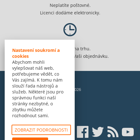
Neplatíte poštovné.
Licenci dodáme elektronicky.
Jsme 20 let na trhu.
Nastavení soukromí a
cookies
Spolehlivě vyřídíme Vaši objednávku.
Abychom mohli
vylepšovat náš web,
potřebujeme vědět, co
Vás zajímá. K tomu nám
slouží řada nástrojů a
© Amenit Software Solutions, 1998 - 2026
služeb. Některé jsou pro
Powered by
nopCommerce
správnou funkci naší
stránky nezbytné, o
zbytku můžete
rozhodnout sami.
ZOBRAZIT PODROBNOSTI