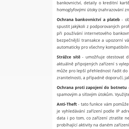
bankovnictví, detaily o kreditní ka
homoglyfovými útoky (nahrazování znak
Ochrana bankovnictví a plateb
- ob
spustit jakýkoli z podporovaných pr
při používání internetového bankov
bezpečnější transakce a upozorní vá
automaticky pro všechny kompatibilní
Strážce sítě
- umožňuje otestovat do
aktuálně připojených zařízení s vylep
může pro lepší přehlednost řadit do 
zranitelnosti, a případně doporučí, j
Ochrana proti zapojení do botnetu
-
spamovým a síťovým útokům. Využijte 
Anti-Theft
- tato funkce vám pomůže 
je vyhledávání zařízení podle IP ad
data i po tom, co zařízení ztratít
probíhající aktivity na daném zařízení