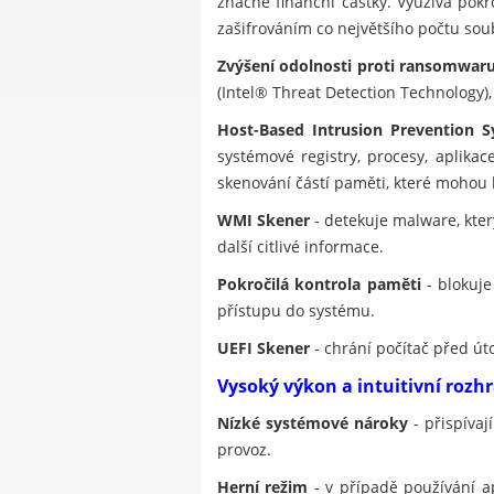
značné finanční částky. Využívá pok
zašifrováním co největšího počtu soub
Zvýšení odolnosti proti ransomwar
(Intel® Threat Detection Technology)
Host-Based Intrusion Prevention S
systémové registry, procesy, aplika
skenování částí paměti, které mohou
WMI Skener
- detekuje malware, kt
další citlivé informace.
Pokročilá kontrola paměti
- blokuje
přístupu do systému.
UEFI Skener
- chrání počítač před út
Vysoký výkon a intuitivní rozh
Nízké systémové nároky
- přispívaj
provoz.
Herní režim
- v případě používání a