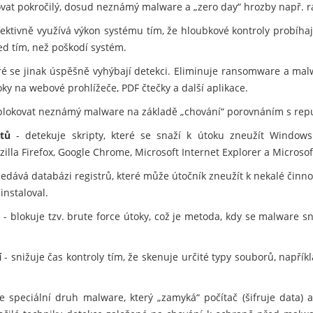
kovat pokročilý, dosud neznámý malware a „zero day“ hrozby např.
fektivně využívá výkon systému tím, že hloubkové kontroly probíhaj
ed tím, než poškodí systém.
eré se jinak úspěšně vyhýbají detekci. Eliminuje ransomware a mal
ky na webové prohlížeče, PDF čtečky a další aplikace.
lokovat neznámý malware na základě „chování“ porovnáním s rep
tů
- detekuje skripty, které se snaží k útoku zneužít Windows
zilla Firefox, Google Chrome, Microsoft Internet Explorer a Microsof
edává databázi registrů, které může útočník zneužít k nekalé činno
instaloval.
m
- blokuje tzv. brute force útoky, což je metoda, kdy se malware 
í
- snižuje čas kontroly tím, že skenuje určité typy souborů, napří
e speciální druh malware, který „zamyká“ počítač (šifruje data) 