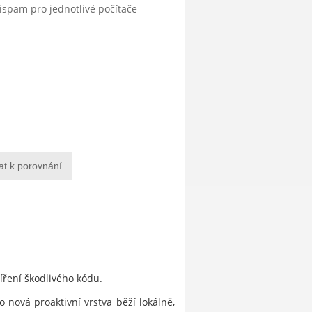
tispam pro jednotlivé počítače
at k porovnání
šíření škodlivého kódu.
 nová proaktivní vrstva běží lokálně,