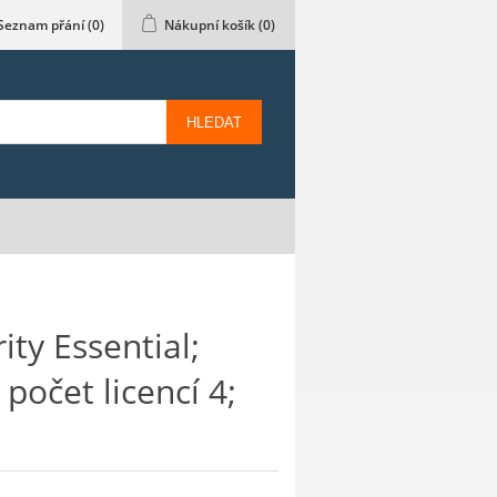
Seznam přání
(0)
Nákupní košík
(0)
HLEDAT
ty Essential;
počet licencí 4;