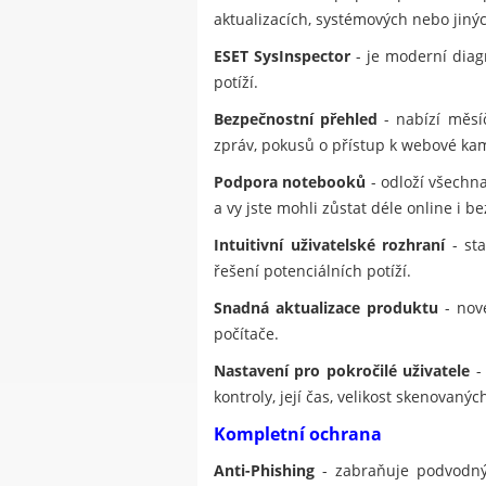
aktualizacích, systémových nebo jinýc
ESET SysInspector
- je moderní diagn
potíží.
Bezpečnostní přehled
- nabízí měsí
zpráv, pokusů o přístup k webové ka
Podpora notebooků
- odloží všechna
a vy jste mohli zůstat déle online i be
Intuitivní uživatelské rozhraní
- sta
řešení potenciálních potíží.
Snadná aktualizace produktu
- nové
počítače.
Nastavení pro pokročilé uživatele
- 
kontroly, její čas, velikost skenovan
Kompletní ochrana
Anti-Phishing
- zabraňuje podvodným