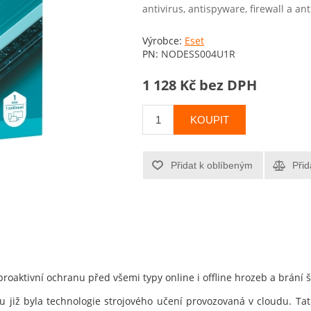
antivirus, antispyware, firewall a an
Výrobce:
Eset
PN:
NODESS004U1R
1 128 Kč bez DPH
KOUPIT
Přidat k oblíbeným
Přid
proaktivní ochranu před všemi typy online i offline hrozeb a brání 
u již byla technologie strojového učení provozovaná v cloudu. Tato