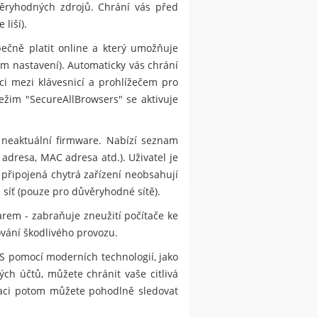
ůvěryhodných zdrojů. Chrání vás před
liší).
ečně platit online a který umožňuje
m nastavení). Automaticky vás chrání
i mezi klávesnicí a prohlížečem pro
ežim "SecureAllBrowsers" se aktivuje
 neaktuální firmware. Nabízí seznam
 adresa, MAC adresa atd.). Uživatel je
 připojená chytrá zařízení neobsahují
 síť (pouze pro důvěryhodné sítě).
rem - zabraňuje zneužití počítače ke
ování škodlivého provozu.
S pomocí moderních technologií, jako
ch účtů, můžete chránit vaše citlivá
kaci potom můžete pohodlně sledovat