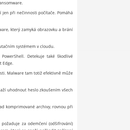
 ransomware.
í jen při nečinnosti počítače. Pomáhá
ware, který zamyká obrazovku a brání
utačním systémem v cloudu.
 PowerShell. Detekuje také škodlivé
t Edge.
sti. Malware tam totiž efektivně může
snaží uhodnout heslo zkoušením všech
klad komprimované archivy, rovnou při
a požaduje za odemčení (odšifrování)