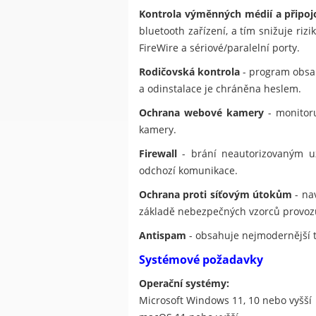
Kontrola výměnných médií a připoj
bluetooth zařízení, a tím snižuje ri
FireWire a sériové/paralelní porty.
Rodičovská kontrola
- program obsah
a odinstalace je chráněna heslem.
Ochrana webové kamery
- monitoru
kamery.
Firewall
- brání neautorizovaným uži
odchozí komunikace.
Ochrana proti síťovým útokům
- na
základě nebezpečných vzorců provoz
Antispam
- obsahuje nejmodernější 
Systémové požadavky
Operační systémy:
Microsoft Windows 11, 10 nebo vyšší