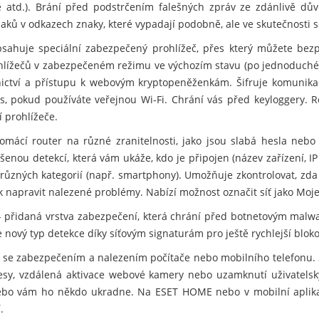
rtě atd.). Brání před podstrčením falešných zpráv ze zdánlivě d
ů v odkazech znaky, které vypadají podobně, ale ve skutečnosti se 
sahuje speciální zabezpečený prohlížeč, přes který můžete bezp
ohlížečů v zabezpečeném režimu ve výchozím stavu (po jednoduché
nictví a přístupu k webovým kryptopeněženkám. Šifruje komunikac
s, pokud používáte veřejnou Wi-Fi. Chrání vás před keyloggery. R
 prohlížeče.
mácí router na různé zranitelnosti, jako jsou slabá hesla nebo
šenou detekcí, která vám ukáže, kdo je připojen (název zařízení, IP
různých kategorií (např. smartphony). Umožňuje zkontrolovat, zda
ak napravit nalezené problémy. Nabízí možnost označit síť jako Moje
 přidaná vrstva zabezpečení, která chrání před botnetovým malwa
nový typ detekce díky síťovým signaturám pro ještě rychlejší blok
se zabezpečením a nalezením počítače nebo mobilního telefonu. 
resy, vzdálená aktivace webové kamery nebo uzamknutí uživatelský
e nebo vám ho někdo ukradne. Na ESET HOME nebo v mobilní apli
.