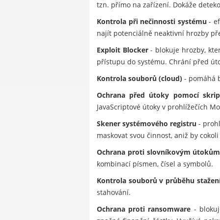
tzn. přímo na zařízení. Dokáže dete
Kontrola při nečinnosti systému
- e
najít potenciálně neaktivní hrozby př
Exploit Blocker
- blokuje hrozby, kt
přístupu do systému. Chrání před úto
Kontrola souborů (cloud)
- pomáhá b
Ochrana před útoky pomocí skrip
JavaScriptové útoky v prohlížečích Mo
Skener systémového registru
- prohl
maskovat svou činnost, aniž by cokoli 
Ochrana proti slovníkovým útoků
kombinací písmen, čísel a symbolů.
Kontrola souborů v průběhu stažen
stahování.
Ochrana proti ransomware
- blokuj