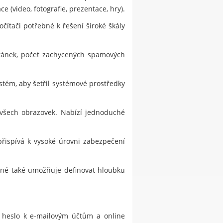
 (video, fotografie, prezentace, hry).
čítači potřebné k řešení široké škály
tránek, počet zachycených spamových
stém, aby šetřil systémové prostředky
 všech obrazovek. Nabízí jednoduché
přispívá k vysoké úrovni zabezpečení
jiné také umožňuje definovat hloubku
, heslo k e-mailovým účtům a online