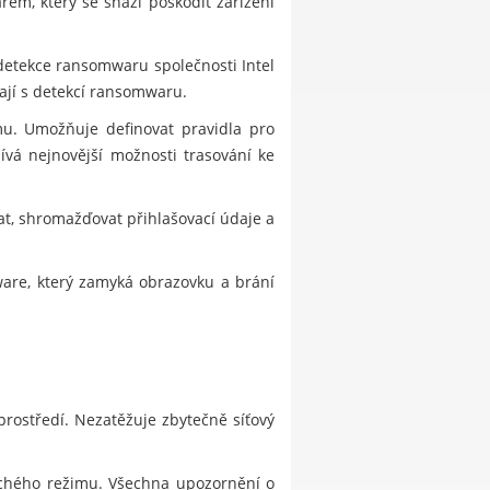
em, který se snaží poškodit zařízení
detekce ransomwaru společnosti Intel
ají s detekcí ransomwaru.
mu. Umožňuje definovat pravidla pro
ívá nejnovější možnosti trasování ke
, shromažďovat přihlašovací údaje a
lware, který zamyká obrazovku a brání
prostředí. Nezatěžuje zbytečně síťový
ichého režimu. Všechna upozornění o