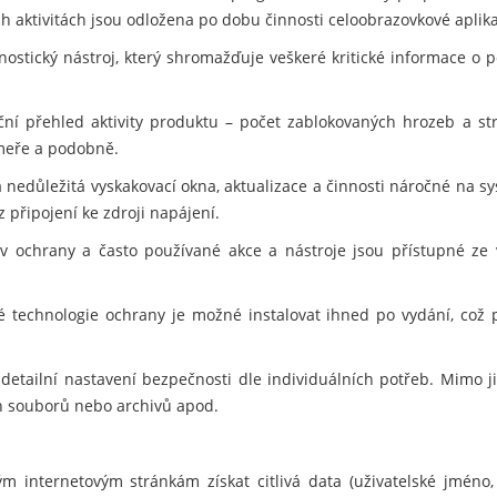
h aktivitách jsou odložena po dobu činnosti celoobrazovkové aplikace
ostický nástroj, který shromažďuje veškeré kritické informace o po
ční přehled aktivity produktu – počet zablokovaných hrozeb a s
meře a podobně.
 nedůležitá vyskakovací okna, aktualizace a činnosti náročné na sy
z připojení ke zdroji napájení.
v ochrany a často používané akce a nástroje jsou přístupné ze
 technologie ochrany je možné instalovat ihned po vydání, což 
detailní nastavení bezpečnosti dle individuálních potřeb. Mimo 
ých souborů nebo archivů apod.
 internetovým stránkám získat citlivá data (uživatelské jméno