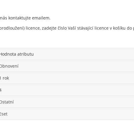
 nás kontaktujte emailem.
rodloužení) licence, zadejte číslo Vaší stávající licence v košíku 
Hodnota atributu
Obnovení
1 rok
4
Ostatní
Eset