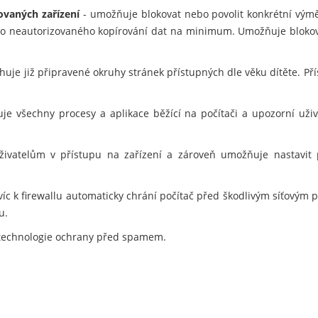
ovaných zařízení
- umožňuje blokovat nebo povolit konkrétní vým
ziko neautorizovaného kopírování dat na minimum. Umožňuje blokov
uje již připravené okruhy stránek přístupných dle věku dítěte. Pří
je všechny procesy a aplikace běžící na počítači a upozorní už
vatelům v přístupu na zařízení a zároveň umožňuje nastavit pra
víc k firewallu automaticky chrání počítač před škodlivým síťovým 
u.
technologie ochrany před spamem.