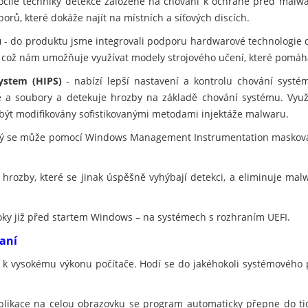
ročilé techniky detekce založené na chování k ochraně před malwar
orů, které dokáže najít na místních a síťových discích.
u
- do produktu jsme integrovali podporu hardwarové technologie 
, což nám umožňuje využívat modely strojového učení, které pomáh
ystem (HIPS)
- nabízí lepší nastavení a kontrolu chování systé
ce a soubory a detekuje hrozby na základě chování systému. Využ
 být modifikovány sofistikovanými metodami injektáže malwaru.
erý se může pomocí Windows Management Instrumentation maskovat
 hrozby, které se jinak úspěšně vyhýbají detekci, a eliminuje ma
oky již před startem Windows – na systémech s rozhraním UEFI.
raní
í k vysokému výkonu počítače. Hodí se do jakéhokoli systémového 
plikace na celou obrazovku se program automaticky přepne do t