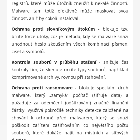
registrů, které může útočník zneužít k nekalé činnosti.
Malware tam totiž efektivně může maskovat svou
činnost, aniž by cokoli instaloval.
Ochrana proti slovníkovým útokům
- blokuje tzv.
brute force útoky, což je metoda, kdy se malware snaží
uhodnout heslo zkoušením všech kombinací písmen,
čísel a symbolů.
Kontrola souborů v průběhu stažení
- snižuje čas
kontroly tím, že skenuje určité typy souborů, například
komprimované archivy, rovnou při stahování.
Ochrana proti ransomware
- blokuje speciální druh
malware, který „zamyká“ počítač (šifruje data) a
požaduje za odemčení (odšifrování) značné finanční
částky. Využívá pokročilé techniky detekce založené na
chování k ochraně před malwarem, který se snaží
poškodit zařízení zašifrováním co největšího počtu
souborů, které dokáže najít na místních a síťových