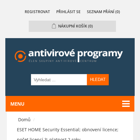
REGISTROVAT
PŘIHLÁSIT SE
SEZNAM PŘÁNÍ
(0)
NÁKUPNÍ KOŠÍK
(0)
HLEDAT
MENU
Domů
/
ESET HOME Security Essential; obnovení licence;
počet licencí 3; platnost 2 roky