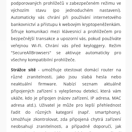
podporovaných prohlížečů v zabezpečeném režimu ve
výchozím stavu (po jednoduchém nastavení).
Automaticky vás chrání při používání internetového
bankovnictví a přístupu k webovým kryptopeněženkám.
Šifruje komunikaci mezi klávesnicí a prohlížečem pro
bezpečnější transakce a upozorní vás, pokud používáte
veřejnou Wi-Fi. Chrání vás před keyloggery. Režim
"SecureAllBrowsers" se aktivuje automaticky pro
všechny kompatibilní prohlížeče.
Strážce sítě
- umožňuje otestovat domácí router na
různé zranitelnosti, jako jsou slabá hesla nebo
neaktuální firmware. Nabízí seznam aktuálně
připojených zařízení s vylepšenou detekcí, která vám
ukáže, kdo je připojen (název zařízení, IP adresa, MAC
adresa atd.). Uživatel je může pro lepší přehlednost
řadit do různých kategorií (např. smartphony).
Umožňuje zkontrolovat, zda připojená chytrá zařízení
neobsahují zranitelnosti, a případně doporučí, jak