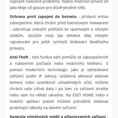
napravit nalezené problémy. Nabízí možnost označit síť
jako Moje síť (pouze pro důvěryhodné sítě).
Ochrana proti zapojení do botnetu
- přidaná vrstva
zabezpečení, která chrání před botnetovým malwarem
- zabraňuje zneužití počítače ke spamovým a síťovým
útokům. Využijte nový typ detekce díky síťovým
signaturám pro ještě rychlejší blokování škodlivého
provozu.
Anti-Theft
- tato funkce vám pomůže se zabezpečením
a nalezením počítače nebo mobilního telefonu. S
pomocí moderních technologií, jako je vyhledávání
zařízení podle IP adresy, vzdálená aktivace webové
kamery nebo uzamknutí uživatelských účtů, můžete
chránit vaše citlivá data i po tom, co zařízení ztratíte
nebo vám ho někdo ukradne. Na ESET HOME nebo v
mobilní aplikaci potom můžete pohodlně sledovat
probíhající aktivity na daném zařízení.
Kontrola výměnných médií a připojovaných zařízení
-