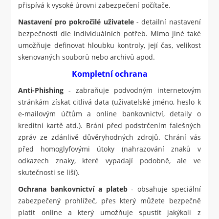
přispívá k vysoké úrovni zabezpečení počítače.
Nastavení pro pokročilé uživatele
- detailní nastavení
bezpečnosti dle individuálních potřeb. Mimo jiné také
umožňuje definovat hloubku kontroly, její čas, velikost
skenovaných souborů nebo archivů apod.
Kompletní ochrana
Anti-Phishing
- zabraňuje podvodným internetovým
stránkám získat citlivá data (uživatelské jméno, heslo k
e-mailovým účtům a online bankovnictví, detaily o
kreditní kartě atd.). Brání před podstrčením falešných
zpráv ze zdánlivě důvěryhodných zdrojů. Chrání vás
před homoglyfovými útoky (nahrazování znaků v
odkazech znaky, které vypadají podobně, ale ve
skutečnosti se liší).
Ochrana bankovnictví a plateb
- obsahuje speciální
zabezpečený prohlížeč, přes který můžete bezpečně
platit online a který umožňuje spustit jakýkoli z