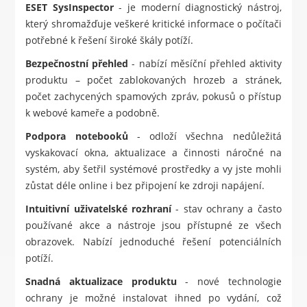
ESET SysInspector
- je moderní diagnostický nástroj,
který shromažďuje veškeré kritické informace o počítači
potřebné k řešení široké škály potíží.
Bezpečnostní přehled
- nabízí měsíční přehled aktivity
produktu – počet zablokovaných hrozeb a stránek,
počet zachycených spamových zpráv, pokusů o přístup
k webové kameře a podobně.
Podpora notebooků
- odloží všechna nedůležitá
vyskakovací okna, aktualizace a činnosti náročné na
systém, aby šetřil systémové prostředky a vy jste mohli
zůstat déle online i bez připojení ke zdroji napájení.
Intuitivní uživatelské rozhraní
- stav ochrany a často
používané akce a nástroje jsou přístupné ze všech
obrazovek. Nabízí jednoduché řešení potenciálních
potíží.
Snadná aktualizace produktu
- nové technologie
ochrany je možné instalovat ihned po vydání, což