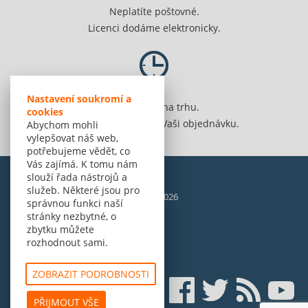
Neplatíte poštovné.
Licenci dodáme elektronicky.
Nastavení soukromí a
Jsme 20 let na trhu.
cookies
Spolehlivě vyřídíme Vaši objednávku.
Abychom mohli
vylepšovat náš web,
potřebujeme vědět, co
Vás zajímá. K tomu nám
slouží řada nástrojů a
služeb. Některé jsou pro
© Amenit Software Solutions, 1998 - 2026
správnou funkci naší
Powered by
nopCommerce
stránky nezbytné, o
zbytku můžete
rozhodnout sami.
ZOBRAZIT PODROBNOSTI
PŘIJMOUT VŠE