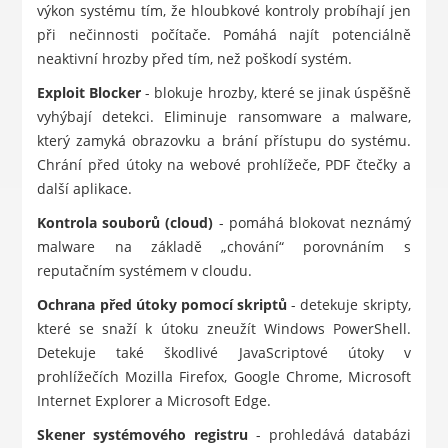
výkon systému tím, že hloubkové kontroly probíhají jen
při nečinnosti počítače. Pomáhá najít potenciálně
neaktivní hrozby před tím, než poškodí systém.
Exploit Blocker
- blokuje hrozby, které se jinak úspěšně
vyhýbají detekci. Eliminuje ransomware a malware,
který zamyká obrazovku a brání přístupu do systému.
Chrání před útoky na webové prohlížeče, PDF čtečky a
další aplikace.
Kontrola souborů (cloud)
- pomáhá blokovat neznámý
malware na základě „chování“ porovnáním s
reputačním systémem v cloudu.
Ochrana před útoky pomocí skriptů
- detekuje skripty,
které se snaží k útoku zneužít Windows PowerShell.
Detekuje také škodlivé JavaScriptové útoky v
prohlížečích Mozilla Firefox, Google Chrome, Microsoft
Internet Explorer a Microsoft Edge.
Skener systémového registru
- prohledává databázi