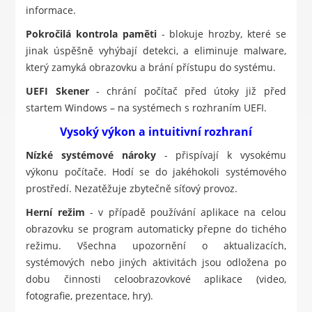
informace.
Pokročilá kontrola paměti
- blokuje hrozby, které se
jinak úspěšně vyhýbají detekci, a eliminuje malware,
který zamyká obrazovku a brání přístupu do systému.
UEFI Skener
- chrání počítač před útoky již před
startem Windows – na systémech s rozhraním UEFI.
Vysoký výkon a intuitivní rozhraní
Nízké systémové nároky
- přispívají k vysokému
výkonu počítače. Hodí se do jakéhokoli systémového
prostředí. Nezatěžuje zbytečně síťový provoz.
Herní režim
- v případě používání aplikace na celou
obrazovku se program automaticky přepne do tichého
režimu. Všechna upozornění o aktualizacích,
systémových nebo jiných aktivitách jsou odložena po
dobu činnosti celoobrazovkové aplikace (video,
fotografie, prezentace, hry).