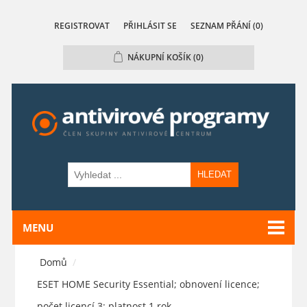
REGISTROVAT
PŘIHLÁSIT SE
SEZNAM PŘÁNÍ
(0)
NÁKUPNÍ KOŠÍK
(0)
HLEDAT
MENU
Domů
/
ESET HOME Security Essential; obnovení licence;
počet licencí 3; platnost 1 rok