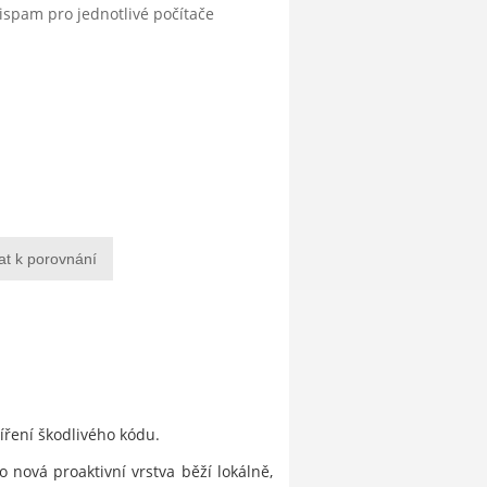
tispam pro jednotlivé počítače
at k porovnání
šíření škodlivého kódu.
 nová proaktivní vrstva běží lokálně,