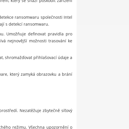
em, který se snaží poškodit zařízení
detekce ransomwaru společnosti Intel
ají s detekcí ransomwaru.
mu. Umožňuje definovat pravidla pro
ívá nejnovější možnosti trasování ke
, shromažďovat přihlašovací údaje a
lware, který zamyká obrazovku a brání
prostředí. Nezatěžuje zbytečně síťový
ichého režimu. Všechna upozornění o