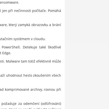
 ransomware.
í jen při nečinnosti počítače. Pomáhá
ware, který zamyká obrazovku a brání
utačním systémem v cloudu.
 PowerShell. Detekuje také škodlivé
t Edge.
sti. Malware tam totiž efektivně může
snaží uhodnout heslo zkoušením všech
klad komprimované archivy, rovnou při
a požaduje za odemčení (odšifrování)