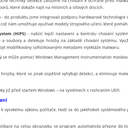
ročilé techniky detekce založené na chování k ochraně před malwar
orů, které dokáže najít na místních a síťových discích.
u
- do produktu jsme integrovali podporu hardwarové technologie 
, což nám umožňuje využívat modely strojového učení, které pomáh
ystem (HIPS)
- nabízí lepší nastavení a kontrolu chování systé
ce a soubory a detekuje hrozby na základě chování systému. Využ
 být modifikovány sofistikovanými metodami injektáže malwaru.
erý se může pomocí Windows Management Instrumentation maskovat
 hrozby, které se jinak úspěšně vyhýbají detekci, a eliminuje ma
oky již před startem Windows – na systémech s rozhraním UEFI.
raní
í k vysokému výkonu počítače. Hodí se do jakéhokoli systémového 
plikace na celou obrazovku se program automaticky přepne do t