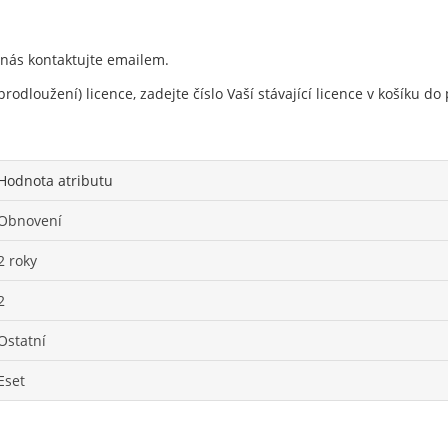
 nás kontaktujte emailem.
rodloužení) licence, zadejte číslo Vaší stávající licence v košíku 
Hodnota atributu
Obnovení
2 roky
2
Ostatní
Eset