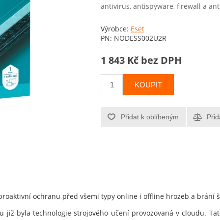
antivirus, antispyware, firewall a an
Výrobce:
Eset
PN:
NODESS002U2R
1 843 Kč bez DPH
KOUPIT
Přidat k oblíbeným
Přid
proaktivní ochranu před všemi typy online i offline hrozeb a brání 
u již byla technologie strojového učení provozovaná v cloudu. Tato