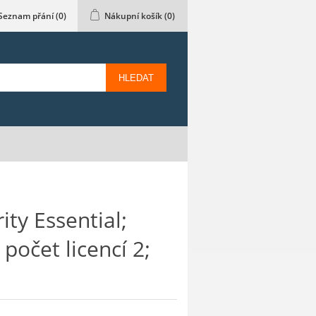
Seznam přání
(0)
Nákupní košík
(0)
HLEDAT
ty Essential;
počet licencí 2;