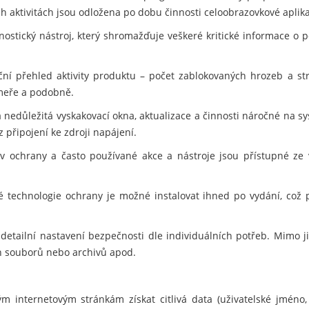
h aktivitách jsou odložena po dobu činnosti celoobrazovkové aplikace
ostický nástroj, který shromažďuje veškeré kritické informace o po
ční přehled aktivity produktu – počet zablokovaných hrozeb a s
meře a podobně.
 nedůležitá vyskakovací okna, aktualizace a činnosti náročné na sy
z připojení ke zdroji napájení.
v ochrany a často používané akce a nástroje jsou přístupné ze
 technologie ochrany je možné instalovat ihned po vydání, což 
detailní nastavení bezpečnosti dle individuálních potřeb. Mimo 
ých souborů nebo archivů apod.
 internetovým stránkám získat citlivá data (uživatelské jméno