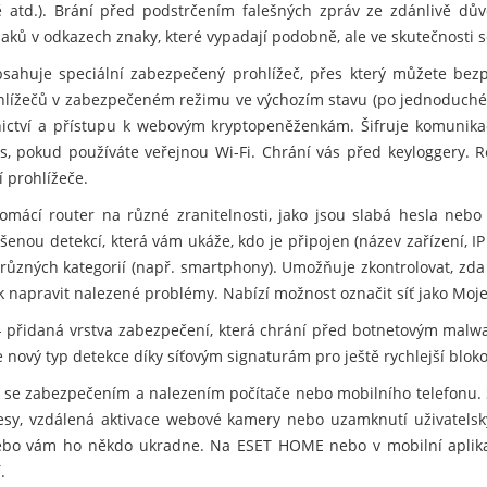
rtě atd.). Brání před podstrčením falešných zpráv ze zdánlivě d
ů v odkazech znaky, které vypadají podobně, ale ve skutečnosti se 
sahuje speciální zabezpečený prohlížeč, přes který můžete bezp
ohlížečů v zabezpečeném režimu ve výchozím stavu (po jednoduché
nictví a přístupu k webovým kryptopeněženkám. Šifruje komunikac
s, pokud používáte veřejnou Wi-Fi. Chrání vás před keyloggery. R
 prohlížeče.
mácí router na různé zranitelnosti, jako jsou slabá hesla nebo
šenou detekcí, která vám ukáže, kdo je připojen (název zařízení, IP
různých kategorií (např. smartphony). Umožňuje zkontrolovat, zda
ak napravit nalezené problémy. Nabízí možnost označit síť jako Moje
 přidaná vrstva zabezpečení, která chrání před botnetovým malwa
nový typ detekce díky síťovým signaturám pro ještě rychlejší blok
se zabezpečením a nalezením počítače nebo mobilního telefonu. 
resy, vzdálená aktivace webové kamery nebo uzamknutí uživatelský
e nebo vám ho někdo ukradne. Na ESET HOME nebo v mobilní apli
.