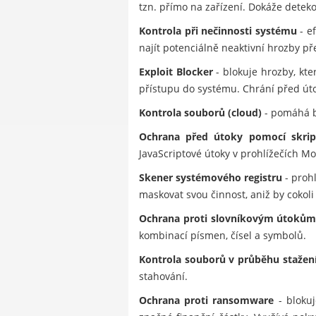
tzn. přímo na zařízení. Dokáže dete
Kontrola při nečinnosti systému
- e
najít potenciálně neaktivní hrozby př
Exploit Blocker
- blokuje hrozby, kt
přístupu do systému. Chrání před úto
Kontrola souborů (cloud)
- pomáhá b
Ochrana před útoky pomocí skrip
JavaScriptové útoky v prohlížečích Mo
Skener systémového registru
- prohl
maskovat svou činnost, aniž by cokoli 
Ochrana proti slovníkovým útoků
kombinací písmen, čísel a symbolů.
Kontrola souborů v průběhu stažen
stahování.
Ochrana proti ransomware
- blokuj