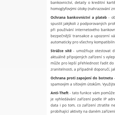
bankovnictví, detaily o kreditní ka
homoglyfovými útoky (nahrazování znak
Ochrana bankovnictví a plateb
- ob
spustit jakýkoli z podporovaných pr
při používání internetového bankov
bezpečnější transakce a upozorní vá
automaticky pro všechny kompatibilní
Strážce sítě
- umožňuje otestovat do
aktuálně připojených zařízení s vylep
může pro lepší přehlednost řadit do 
zranitelnosti, a případně doporučí, j
Ochrana proti zapojení do botnetu
-
spamovým a síťovým útokům. Využijte 
Anti-Theft
- tato funkce vám pomůže 
je vyhledávání zařízení podle IP ad
data i po tom, co zařízení ztratít
probíhající aktivity na daném zařízení