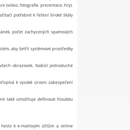
 (video, fotografie, prezentace, hry).
čítači potřebné k řešení široké škály
tránek, počet zachycených spamových
stém, aby šetřil systémové prostředky
 všech obrazovek. Nabízí jednoduché
přispívá k vysoké úrovni zabezpečení
jiné také umožňuje definovat hloubku
, heslo k e-mailovým účtům a online