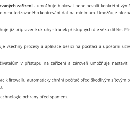
ovaných zařízení
- umožňuje blokovat nebo povolit konkrétní vým
ziko neautorizovaného kopírování dat na minimum. Umožňuje blokov
uje již připravené okruhy stránek přístupných dle věku dítěte. Pří
je všechny procesy a aplikace běžící na počítači a upozorní už
vatelům v přístupu na zařízení a zároveň umožňuje nastavit pra
víc k firewallu automaticky chrání počítač před škodlivým síťovým 
u.
technologie ochrany před spamem.