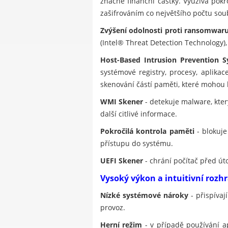
značné finanční částky. Využívá pok
zašifrováním co největšího počtu soub
Zvýšení odolnosti proti ransomwar
(Intel® Threat Detection Technology)
Host-Based Intrusion Prevention S
systémové registry, procesy, aplika
skenování částí paměti, které mohou
WMI Skener
- detekuje malware, kt
další citlivé informace.
Pokročilá kontrola paměti
- blokuje
přístupu do systému.
UEFI Skener
- chrání počítač před út
Vysoký výkon a intuitivní rozh
Nízké systémové nároky
- přispívaj
provoz.
Herní režim
- v případě používání a