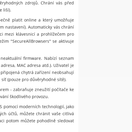
ůvěryhodných zdrojů. Chrání vás před
liší).
ečně platit online a který umožňuje
m nastavení). Automaticky vás chrání
i mezi klávesnicí a prohlížečem pro
ežim "SecureAllBrowsers" se aktivuje
 neaktuální firmware. Nabízí seznam
 adresa, MAC adresa atd.). Uživatel je
 připojená chytrá zařízení neobsahují
 síť (pouze pro důvěryhodné sítě).
rem - zabraňuje zneužití počítače ke
ování škodlivého provozu.
S pomocí moderních technologií, jako
ch účtů, můžete chránit vaše citlivá
kaci potom můžete pohodlně sledovat