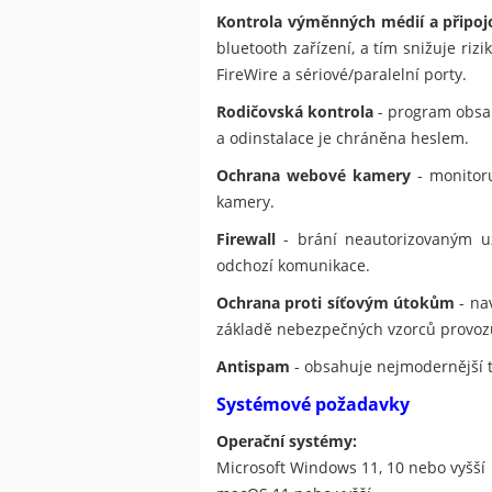
Kontrola výměnných médií a připoj
bluetooth zařízení, a tím snižuje ri
FireWire a sériové/paralelní porty.
Rodičovská kontrola
- program obsah
a odinstalace je chráněna heslem.
Ochrana webové kamery
- monitoru
kamery.
Firewall
- brání neautorizovaným uži
odchozí komunikace.
Ochrana proti síťovým útokům
- na
základě nebezpečných vzorců provoz
Antispam
- obsahuje nejmodernější 
Systémové požadavky
Operační systémy:
Microsoft Windows 11, 10 nebo vyšší