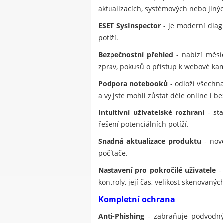
aktualizacích, systémových nebo jinýc
ESET SysInspector
- je moderní diagn
potíží.
Bezpečnostní přehled
- nabízí měsí
zpráv, pokusů o přístup k webové ka
Podpora notebooků
- odloží všechna
a vy jste mohli zůstat déle online i be
Intuitivní uživatelské rozhraní
- sta
řešení potenciálních potíží.
Snadná aktualizace produktu
- nové
počítače.
Nastavení pro pokročilé uživatele
- 
kontroly, její čas, velikost skenovan
Kompletní ochrana
Anti-Phishing
- zabraňuje podvodným