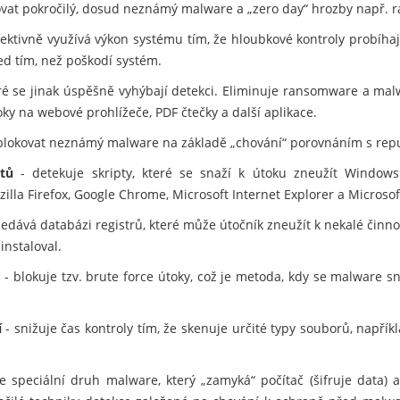
kovat pokročilý, dosud neznámý malware a „zero day“ hrozby např.
fektivně využívá výkon systému tím, že hloubkové kontroly probíhaj
ed tím, než poškodí systém.
eré se jinak úspěšně vyhýbají detekci. Eliminuje ransomware a mal
ky na webové prohlížeče, PDF čtečky a další aplikace.
lokovat neznámý malware na základě „chování“ porovnáním s rep
tů
- detekuje skripty, které se snaží k útoku zneužít Windows
zilla Firefox, Google Chrome, Microsoft Internet Explorer a Microsof
edává databázi registrů, které může útočník zneužít k nekalé činno
instaloval.
m
- blokuje tzv. brute force útoky, což je metoda, kdy se malware 
í
- snižuje čas kontroly tím, že skenuje určité typy souborů, napří
e speciální druh malware, který „zamyká“ počítač (šifruje data) 