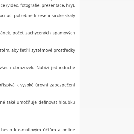
 (video, fotografie, prezentace, hry).
čítači potřebné k řešení široké škály
tránek, počet zachycených spamových
stém, aby šetřil systémové prostředky
 všech obrazovek. Nabízí jednoduché
přispívá k vysoké úrovni zabezpečení
jiné také umožňuje definovat hloubku
, heslo k e-mailovým účtům a online