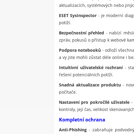
aktualizacích, systémových nebo jinýc
ESET SysInspector
- je moderní diagn
potíží.
Bezpečnostní přehled
- nabízí měsí
zpráv, pokusů o přístup k webové ka
Podpora notebooků
- odloží všechna
a vy jste mohli zůstat déle online i be
Intuitivní uživatelské rozhraní
- sta
řešení potenciálních potíží.
Snadná aktualizace produktu
- nové
počítače.
Nastavení pro pokročilé uživatele
- 
kontroly, její čas, velikost skenovan
Kompletní ochrana
Anti-Phishing
- zabraňuje podvodným