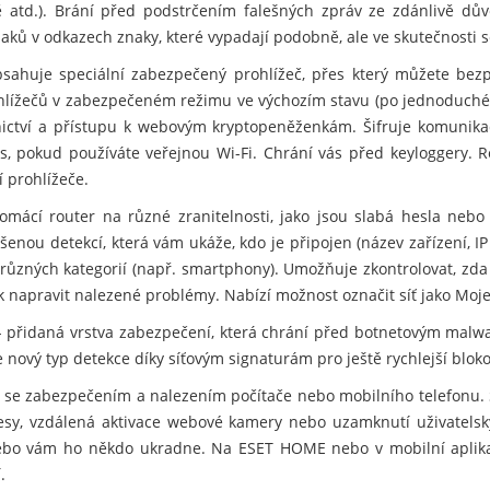
rtě atd.). Brání před podstrčením falešných zpráv ze zdánlivě d
ů v odkazech znaky, které vypadají podobně, ale ve skutečnosti se 
sahuje speciální zabezpečený prohlížeč, přes který můžete bezp
ohlížečů v zabezpečeném režimu ve výchozím stavu (po jednoduché
nictví a přístupu k webovým kryptopeněženkám. Šifruje komunikac
s, pokud používáte veřejnou Wi-Fi. Chrání vás před keyloggery. R
 prohlížeče.
mácí router na různé zranitelnosti, jako jsou slabá hesla nebo
šenou detekcí, která vám ukáže, kdo je připojen (název zařízení, IP
různých kategorií (např. smartphony). Umožňuje zkontrolovat, zda
ak napravit nalezené problémy. Nabízí možnost označit síť jako Moje
 přidaná vrstva zabezpečení, která chrání před botnetovým malwa
nový typ detekce díky síťovým signaturám pro ještě rychlejší blok
se zabezpečením a nalezením počítače nebo mobilního telefonu. 
resy, vzdálená aktivace webové kamery nebo uzamknutí uživatelský
e nebo vám ho někdo ukradne. Na ESET HOME nebo v mobilní apli
.