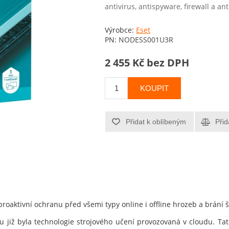
antivirus, antispyware, firewall a an
Výrobce:
Eset
PN:
NODESS001U3R
2 455 Kč bez DPH
KOUPIT
Přidat k oblíbeným
Přid
proaktivní ochranu před všemi typy online i offline hrozeb a brání 
u již byla technologie strojového učení provozovaná v cloudu. Tato