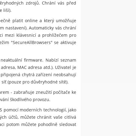
ůvěryhodných zdrojů. Chrání vás před
liší).
ečně platit online a který umožňuje
m nastavení). Automaticky vás chrání
i mezi klávesnicí a prohlížečem pro
ežim "SecureAllBrowsers" se aktivuje
 neaktuální firmware. Nabízí seznam
 adresa, MAC adresa atd.). Uživatel je
 připojená chytrá zařízení neobsahují
 síť (pouze pro důvěryhodné sítě).
rem - zabraňuje zneužití počítače ke
ování škodlivého provozu.
S pomocí moderních technologií, jako
ch účtů, můžete chránit vaše citlivá
kaci potom můžete pohodlně sledovat