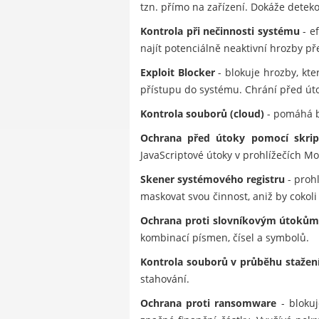
tzn. přímo na zařízení. Dokáže dete
Kontrola při nečinnosti systému
- e
najít potenciálně neaktivní hrozby př
Exploit Blocker
- blokuje hrozby, kt
přístupu do systému. Chrání před úto
Kontrola souborů (cloud)
- pomáhá b
Ochrana před útoky pomocí skrip
JavaScriptové útoky v prohlížečích Mo
Skener systémového registru
- prohl
maskovat svou činnost, aniž by cokoli 
Ochrana proti slovníkovým útoků
kombinací písmen, čísel a symbolů.
Kontrola souborů v průběhu stažen
stahování.
Ochrana proti ransomware
- blokuj