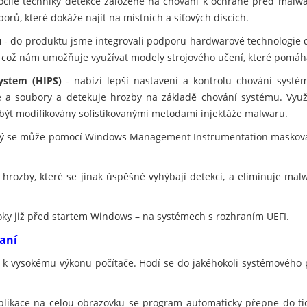
ročilé techniky detekce založené na chování k ochraně před malwar
orů, které dokáže najít na místních a síťových discích.
u
- do produktu jsme integrovali podporu hardwarové technologie 
, což nám umožňuje využívat modely strojového učení, které pomáh
ystem (HIPS)
- nabízí lepší nastavení a kontrolu chování systé
ce a soubory a detekuje hrozby na základě chování systému. Využ
 být modifikovány sofistikovanými metodami injektáže malwaru.
erý se může pomocí Windows Management Instrumentation maskovat
 hrozby, které se jinak úspěšně vyhýbají detekci, a eliminuje ma
oky již před startem Windows – na systémech s rozhraním UEFI.
raní
í k vysokému výkonu počítače. Hodí se do jakéhokoli systémového 
plikace na celou obrazovku se program automaticky přepne do t