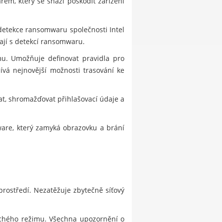
em, který se snaží poškodit zařízení
detekce ransomwaru společnosti Intel
ají s detekcí ransomwaru.
mu. Umožňuje definovat pravidla pro
ívá nejnovější možnosti trasování ke
, shromažďovat přihlašovací údaje a
lware, který zamyká obrazovku a brání
prostředí. Nezatěžuje zbytečně síťový
ichého režimu. Všechna upozornění o