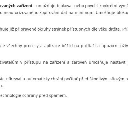
ovaných zařízení
- umožňuje blokovat nebo povolit konkrétní vým
ziko neautorizovaného kopírování dat na minimum. Umožňuje blokov
uje již připravené okruhy stránek přístupných dle věku dítěte. Pří
je všechny procesy a aplikace běžící na počítači a upozorní už
vatelům v přístupu na zařízení a zároveň umožňuje nastavit pra
víc k firewallu automaticky chrání počítač před škodlivým síťovým 
u.
technologie ochrany před spamem.