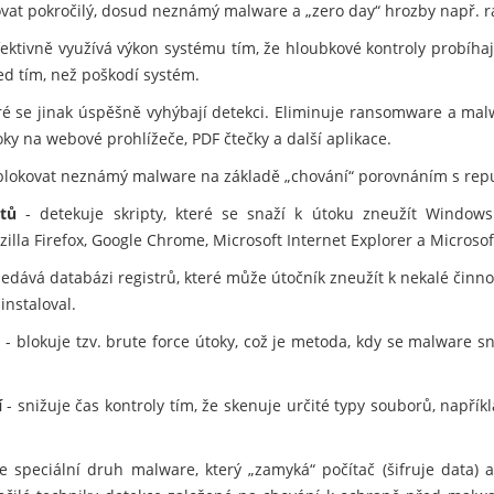
kovat pokročilý, dosud neznámý malware a „zero day“ hrozby např.
fektivně využívá výkon systému tím, že hloubkové kontroly probíhaj
ed tím, než poškodí systém.
eré se jinak úspěšně vyhýbají detekci. Eliminuje ransomware a mal
ky na webové prohlížeče, PDF čtečky a další aplikace.
lokovat neznámý malware na základě „chování“ porovnáním s rep
tů
- detekuje skripty, které se snaží k útoku zneužít Windows
zilla Firefox, Google Chrome, Microsoft Internet Explorer a Microsof
edává databázi registrů, které může útočník zneužít k nekalé činno
instaloval.
m
- blokuje tzv. brute force útoky, což je metoda, kdy se malware 
í
- snižuje čas kontroly tím, že skenuje určité typy souborů, napří
e speciální druh malware, který „zamyká“ počítač (šifruje data) 