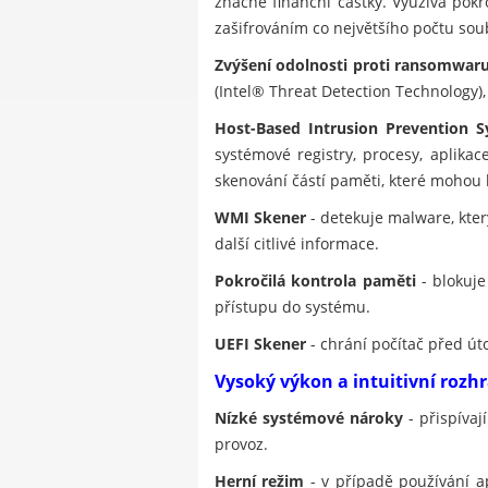
značné finanční částky. Využívá pok
zašifrováním co největšího počtu soub
Zvýšení odolnosti proti ransomwar
(Intel® Threat Detection Technology)
Host-Based Intrusion Prevention S
systémové registry, procesy, aplika
skenování částí paměti, které mohou
WMI Skener
- detekuje malware, kt
další citlivé informace.
Pokročilá kontrola paměti
- blokuje
přístupu do systému.
UEFI Skener
- chrání počítač před út
Vysoký výkon a intuitivní rozh
Nízké systémové nároky
- přispívaj
provoz.
Herní režim
- v případě používání a