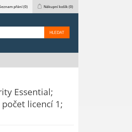
Seznam přání
(0)
Nákupní košík
(0)
HLEDAT
ty Essential;
počet licencí 1;