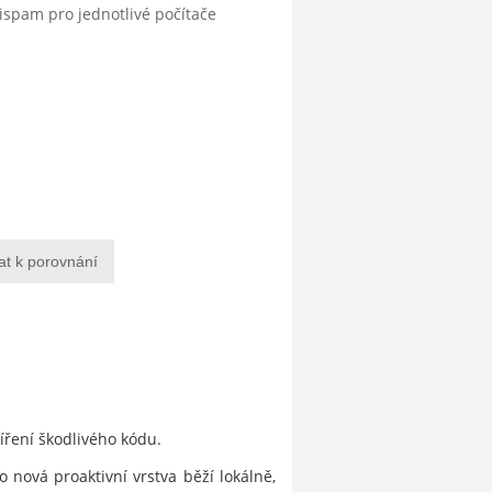
tispam pro jednotlivé počítače
at k porovnání
šíření škodlivého kódu.
 nová proaktivní vrstva běží lokálně,