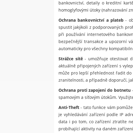
bankovnictví, detaily o kreditní ka
homoglyfovými útoky (nahrazování znak
Ochrana bankovnictví a plateb
- ob
spustit jakýkoli z podporovaných pr
při používání internetového bankov
bezpečnější transakce a upozorní vá
automaticky pro všechny kompatibilní
Strážce sítě
- umožňuje otestovat do
aktuálně připojených zařízení s vylep
může pro lepší přehlednost řadit do 
zranitelnosti, a případně doporučí, j
Ochrana proti zapojení do botnetu
-
spamovým a síťovým útokům. Využijte 
Anti-Theft
- tato funkce vám pomůže 
je vyhledávání zařízení podle IP ad
data i po tom, co zařízení ztratít
probíhající aktivity na daném zařízení