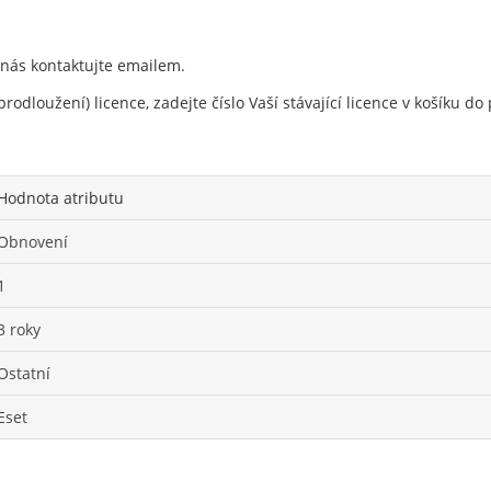
 nás kontaktujte emailem.
rodloužení) licence, zadejte číslo Vaší stávající licence v košíku 
Hodnota atributu
Obnovení
1
3 roky
Ostatní
Eset