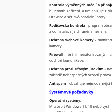
Kontrola výměnných médií a připoj
bluetooth zařízení, a tím snižuje ri
FireWire a sériové/paralelní porty.
Rodičovská kontrola
- program obsah
a odinstalace je chráněna heslem.
Ochrana webové kamery
- monitoru
kamery.
Firewall
- brání neautorizovaným uži
odchozí komunikace.
Ochrana proti síťovým útokům
- na
základě nebezpečných vzorců provoz
Antispam
- obsahuje nejmodernější 
Systémové požadavky
Operační systémy:
Microsoft Windows 11, 10 nebo vyšší