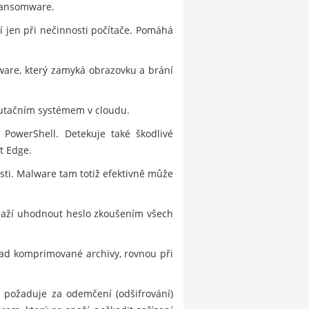
 ransomware.
í jen při nečinnosti počítače. Pomáhá
ware, který zamyká obrazovku a brání
utačním systémem v cloudu.
 PowerShell. Detekuje také škodlivé
t Edge.
sti. Malware tam totiž efektivně může
snaží uhodnout heslo zkoušením všech
klad komprimované archivy, rovnou při
a požaduje za odemčení (odšifrování)