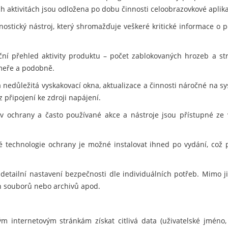
h aktivitách jsou odložena po dobu činnosti celoobrazovkové aplikace
ostický nástroj, který shromažďuje veškeré kritické informace o po
ční přehled aktivity produktu – počet zablokovaných hrozeb a s
meře a podobně.
 nedůležitá vyskakovací okna, aktualizace a činnosti náročné na sy
z připojení ke zdroji napájení.
v ochrany a často používané akce a nástroje jsou přístupné ze
 technologie ochrany je možné instalovat ihned po vydání, což 
detailní nastavení bezpečnosti dle individuálních potřeb. Mimo 
ých souborů nebo archivů apod.
 internetovým stránkám získat citlivá data (uživatelské jméno