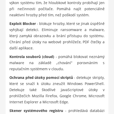
výkon systému tím, že hloubkové kontroly probíhají jen
při nečinnosti počítače. Pomáhá najít potenciálně
neaktivní hrozby před tím, než poškodí systém.
Exploit Blocker
- blokuje hrozby, které se jinak úspěšně
vyhýbají detekci. Eliminuje ransomware a malware,
který zamyká obrazovku a brání přístupu do systému.
Chrání před útoky na webové prohlížeče, PDF čtečky a
další aplikace.
Kontrola souborů (cloud)
- pomáhá blokovat neznámý
malware na základě „chování“ porovnáním s
reputačním systémem v cloudu.
Ochrana před útoky pomocí skriptů
- detekuje skripty,
které se snaží k útoku zneužít Windows PowerShell.
Detekuje také škodlivé JavaScriptové útoky v
prohlížečích Mozilla Firefox, Google Chrome, Microsoft
Internet Explorer a Microsoft Edge.
Skener systémového registru
- prohledává databázi