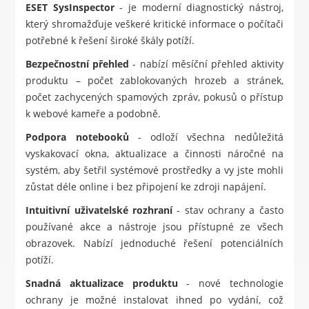
ESET SysInspector
- je moderní diagnostický nástroj,
který shromažďuje veškeré kritické informace o počítači
potřebné k řešení široké škály potíží.
Bezpečnostní přehled
- nabízí měsíční přehled aktivity
produktu – počet zablokovaných hrozeb a stránek,
počet zachycených spamových zpráv, pokusů o přístup
k webové kameře a podobně.
Podpora notebooků
- odloží všechna nedůležitá
vyskakovací okna, aktualizace a činnosti náročné na
systém, aby šetřil systémové prostředky a vy jste mohli
zůstat déle online i bez připojení ke zdroji napájení.
Intuitivní uživatelské rozhraní
- stav ochrany a často
používané akce a nástroje jsou přístupné ze všech
obrazovek. Nabízí jednoduché řešení potenciálních
potíží.
Snadná aktualizace produktu
- nové technologie
ochrany je možné instalovat ihned po vydání, což