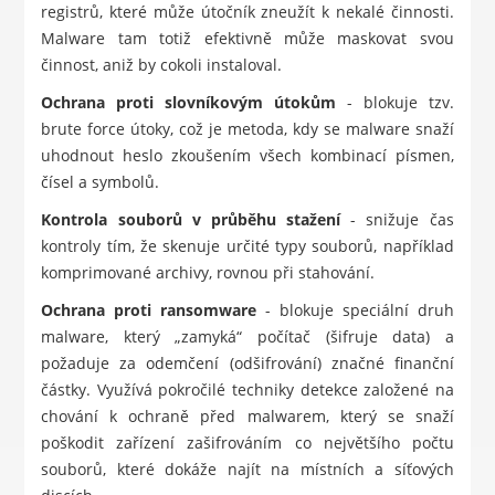
registrů, které může útočník zneužít k nekalé činnosti.
Malware tam totiž efektivně může maskovat svou
činnost, aniž by cokoli instaloval.
Ochrana proti slovníkovým útokům
- blokuje tzv.
brute force útoky, což je metoda, kdy se malware snaží
uhodnout heslo zkoušením všech kombinací písmen,
čísel a symbolů.
Kontrola souborů v průběhu stažení
- snižuje čas
kontroly tím, že skenuje určité typy souborů, například
komprimované archivy, rovnou při stahování.
Ochrana proti ransomware
- blokuje speciální druh
malware, který „zamyká“ počítač (šifruje data) a
požaduje za odemčení (odšifrování) značné finanční
částky. Využívá pokročilé techniky detekce založené na
chování k ochraně před malwarem, který se snaží
poškodit zařízení zašifrováním co největšího počtu
souborů, které dokáže najít na místních a síťových