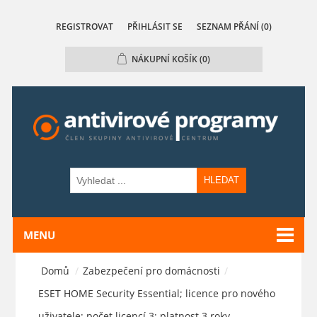
REGISTROVAT
PŘIHLÁSIT SE
SEZNAM PŘÁNÍ
(0)
NÁKUPNÍ KOŠÍK
(0)
HLEDAT
MENU
Domů
/
Zabezpečení pro domácnosti
/
ESET HOME Security Essential; licence pro nového
uživatele; počet licencí 3; platnost 3 roky