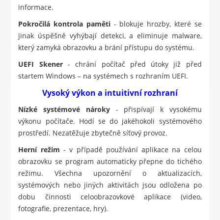
informace.
Pokročilá kontrola paměti
- blokuje hrozby, které se
jinak úspěšně vyhýbají detekci, a eliminuje malware,
který zamyká obrazovku a brání přístupu do systému.
UEFI Skener
- chrání počítač před útoky již před
startem Windows – na systémech s rozhraním UEFI.
Vysoký výkon a intuitivní rozhraní
Nízké systémové nároky
- přispívají k vysokému
výkonu počítače. Hodí se do jakéhokoli systémového
prostředí. Nezatěžuje zbytečně síťový provoz.
Herní režim
- v případě používání aplikace na celou
obrazovku se program automaticky přepne do tichého
režimu. Všechna upozornění o aktualizacích,
systémových nebo jiných aktivitách jsou odložena po
dobu činnosti celoobrazovkové aplikace (video,
fotografie, prezentace, hry).