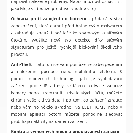
napravit nalezené problémy. Nabízí možnost označit síť
jako Moje síť (pouze pro důvěryhodné sítě).
Ochrana proti zapojení do botnetu
- přidaná vrstva
zabezpečení, která chrání před botnetovým malwarem
- zabraňuje zneužití počítače ke spamovým a síťovým
útokům. Využijte nový typ detekce díky síťovým
signaturám pro ještě rychlejší blokování škodlivého
provozu.
Anti-Theft
- tato funkce vám pomůže se zabezpečením
a nalezením počítače nebo mobilního telefonu. S
pomocí moderních technologií, jako je vyhledávání
zařízení podle IP adresy, vzdálená aktivace webové
kamery nebo uzamknutí uživatelských účtů, můžete
chránit vaše citlivá data i po tom, co zařízení ztratíte
nebo vám ho někdo ukradne. Na ESET HOME nebo v
mobilní aplikaci potom můžete pohodlně sledovat
probíhající aktivity na daném zařízení.
Kontrola výměnných médií a připojovaných zařízení
-