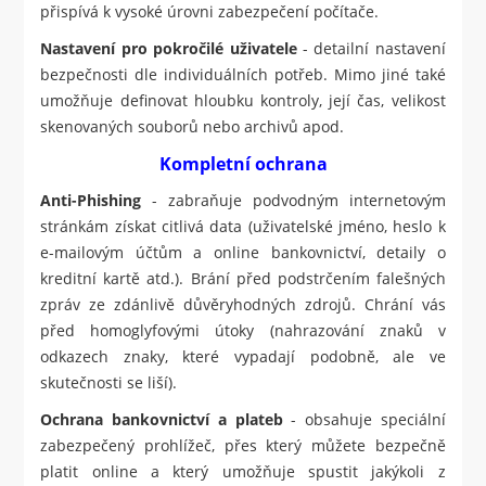
přispívá k vysoké úrovni zabezpečení počítače.
Nastavení pro pokročilé uživatele
- detailní nastavení
bezpečnosti dle individuálních potřeb. Mimo jiné také
umožňuje definovat hloubku kontroly, její čas, velikost
skenovaných souborů nebo archivů apod.
Kompletní ochrana
Anti-Phishing
- zabraňuje podvodným internetovým
stránkám získat citlivá data (uživatelské jméno, heslo k
e-mailovým účtům a online bankovnictví, detaily o
kreditní kartě atd.). Brání před podstrčením falešných
zpráv ze zdánlivě důvěryhodných zdrojů. Chrání vás
před homoglyfovými útoky (nahrazování znaků v
odkazech znaky, které vypadají podobně, ale ve
skutečnosti se liší).
Ochrana bankovnictví a plateb
- obsahuje speciální
zabezpečený prohlížeč, přes který můžete bezpečně
platit online a který umožňuje spustit jakýkoli z