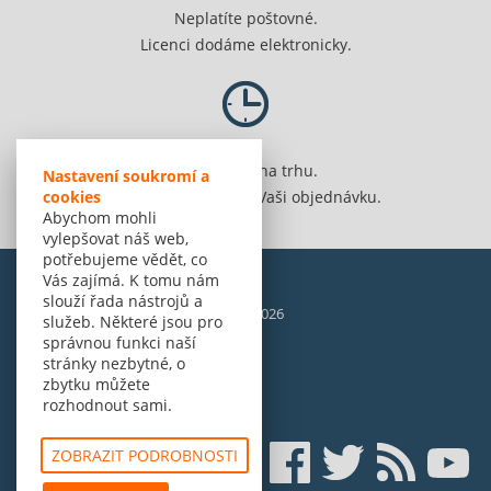
Neplatíte poštovné.
Licenci dodáme elektronicky.
Jsme 20 let na trhu.
Nastavení soukromí a
cookies
Spolehlivě vyřídíme Vaši objednávku.
Abychom mohli
vylepšovat náš web,
potřebujeme vědět, co
Vás zajímá. K tomu nám
slouží řada nástrojů a
© Amenit Software Solutions, 1998 - 2026
služeb. Některé jsou pro
Powered by
nopCommerce
správnou funkci naší
stránky nezbytné, o
zbytku můžete
rozhodnout sami.
ZOBRAZIT PODROBNOSTI