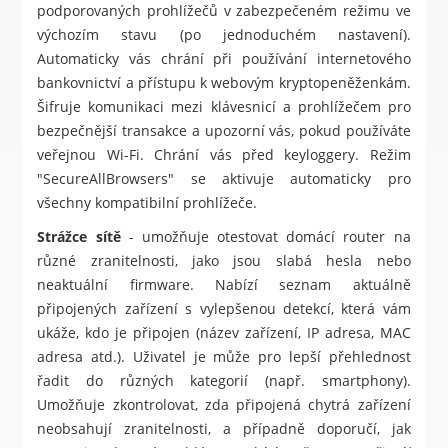
podporovaných prohlížečů v zabezpečeném režimu ve
výchozím stavu (po jednoduchém nastavení).
Automaticky vás chrání při používání internetového
bankovnictví a přístupu k webovým kryptopeněženkám.
Šifruje komunikaci mezi klávesnicí a prohlížečem pro
bezpečnější transakce a upozorní vás, pokud používáte
veřejnou Wi-Fi. Chrání vás před keyloggery. Režim
"SecureAllBrowsers" se aktivuje automaticky pro
všechny kompatibilní prohlížeče.
Strážce sítě
- umožňuje otestovat domácí router na
různé zranitelnosti, jako jsou slabá hesla nebo
neaktuální firmware. Nabízí seznam aktuálně
připojených zařízení s vylepšenou detekcí, která vám
ukáže, kdo je připojen (název zařízení, IP adresa, MAC
adresa atd.). Uživatel je může pro lepší přehlednost
řadit do různých kategorií (např. smartphony).
Umožňuje zkontrolovat, zda připojená chytrá zařízení
neobsahují zranitelnosti, a případně doporučí, jak