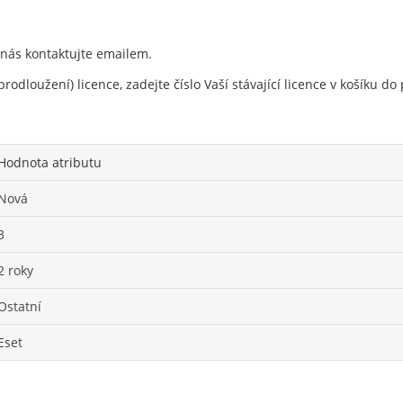
 nás kontaktujte emailem.
rodloužení) licence, zadejte číslo Vaší stávající licence v košíku 
Hodnota atributu
Nová
3
2 roky
Ostatní
Eset