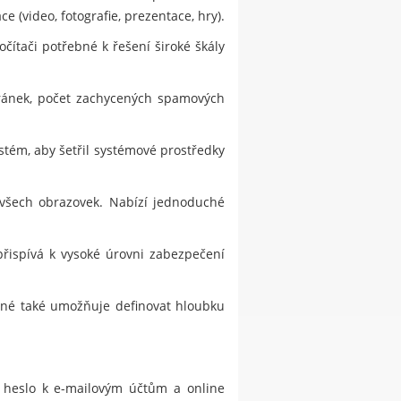
 (video, fotografie, prezentace, hry).
čítači potřebné k řešení široké škály
tránek, počet zachycených spamových
stém, aby šetřil systémové prostředky
 všech obrazovek. Nabízí jednoduché
přispívá k vysoké úrovni zabezpečení
jiné také umožňuje definovat hloubku
, heslo k e-mailovým účtům a online