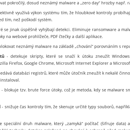
kovat pokročilý, dosud neznámý malware a „zero day“ hrozby např.
fektivně využívá výkon systému tím, že hloubkové kontroly probíhaj
ed tím, než poškodí systém.
eré se jinak úspěšně vyhýbají detekci. Eliminuje ransomware a mal
ky na webové prohlížeče, PDF čtečky a další aplikace.
lokovat neznámý malware na základě „chování“ porovnáním s rep
tů
- detekuje skripty, které se snaží k útoku zneužít Windows
zilla Firefox, Google Chrome, Microsoft Internet Explorer a Microsof
edává databázi registrů, které může útočník zneužít k nekalé činno
instaloval.
m
- blokuje tzv. brute force útoky, což je metoda, kdy se malware 
í
- snižuje čas kontroly tím, že skenuje určité typy souborů, napří
e speciální druh malware, který „zamyká“ počítač (šifruje data) 