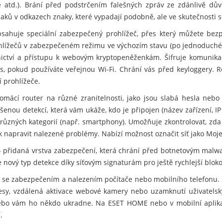
rtě atd.). Brání před podstrčením falešných zpráv ze zdánlivě d
ů v odkazech znaky, které vypadají podobně, ale ve skutečnosti se 
sahuje speciální zabezpečený prohlížeč, přes který můžete bezp
ohlížečů v zabezpečeném režimu ve výchozím stavu (po jednoduché
nictví a přístupu k webovým kryptopeněženkám. Šifruje komunikac
s, pokud používáte veřejnou Wi-Fi. Chrání vás před keyloggery. R
 prohlížeče.
mácí router na různé zranitelnosti, jako jsou slabá hesla nebo
šenou detekcí, která vám ukáže, kdo je připojen (název zařízení, IP
různých kategorií (např. smartphony). Umožňuje zkontrolovat, zda
ak napravit nalezené problémy. Nabízí možnost označit síť jako Moje
 přidaná vrstva zabezpečení, která chrání před botnetovým malwa
nový typ detekce díky síťovým signaturám pro ještě rychlejší blok
se zabezpečením a nalezením počítače nebo mobilního telefonu. 
resy, vzdálená aktivace webové kamery nebo uzamknutí uživatelský
e nebo vám ho někdo ukradne. Na ESET HOME nebo v mobilní apli
.