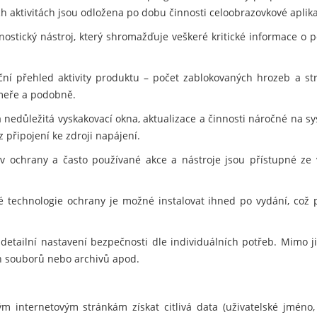
h aktivitách jsou odložena po dobu činnosti celoobrazovkové aplikace
ostický nástroj, který shromažďuje veškeré kritické informace o po
ční přehled aktivity produktu – počet zablokovaných hrozeb a s
meře a podobně.
 nedůležitá vyskakovací okna, aktualizace a činnosti náročné na sy
z připojení ke zdroji napájení.
v ochrany a často používané akce a nástroje jsou přístupné ze
 technologie ochrany je možné instalovat ihned po vydání, což 
detailní nastavení bezpečnosti dle individuálních potřeb. Mimo 
ých souborů nebo archivů apod.
 internetovým stránkám získat citlivá data (uživatelské jméno