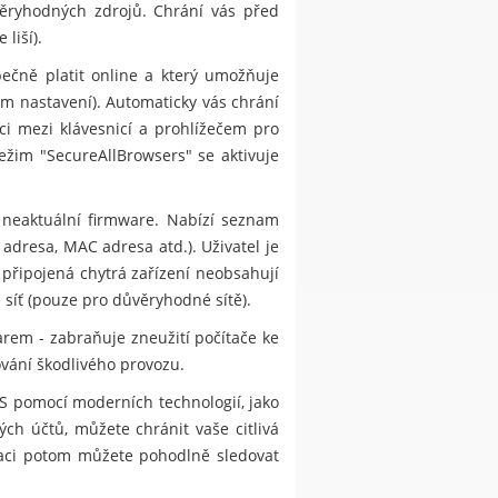
ůvěryhodných zdrojů. Chrání vás před
liší).
ečně platit online a který umožňuje
m nastavení). Automaticky vás chrání
i mezi klávesnicí a prohlížečem pro
ežim "SecureAllBrowsers" se aktivuje
 neaktuální firmware. Nabízí seznam
 adresa, MAC adresa atd.). Uživatel je
 připojená chytrá zařízení neobsahují
 síť (pouze pro důvěryhodné sítě).
rem - zabraňuje zneužití počítače ke
ování škodlivého provozu.
S pomocí moderních technologií, jako
ch účtů, můžete chránit vaše citlivá
kaci potom můžete pohodlně sledovat