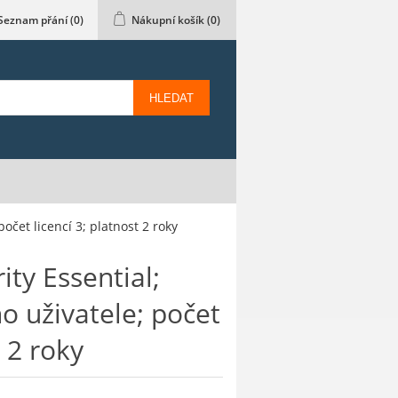
Seznam přání
(0)
Nákupní košík
(0)
HLEDAT
očet licencí 3; platnost 2 roky
ty Essential;
o uživatele; počet
t 2 roky