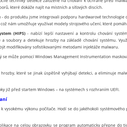
ročilé techniky detekce založené na chování k ochraně před malwar
orů, které dokáže najít na místních a síťových discích.
u
- do produktu jsme integrovali podporu hardwarové technologie 
, což nám umožňuje využívat modely strojového učení, které pomáh
ystem (HIPS)
- nabízí lepší nastavení a kontrolu chování systé
ce a soubory a detekuje hrozby na základě chování systému. Využ
 být modifikovány sofistikovanými metodami injektáže malwaru.
erý se může pomocí Windows Management Instrumentation maskovat
 hrozby, které se jinak úspěšně vyhýbají detekci, a eliminuje ma
oky již před startem Windows – na systémech s rozhraním UEFI.
raní
í k vysokému výkonu počítače. Hodí se do jakéhokoli systémového 
plikace na celou obrazovku se program automaticky přepne do t