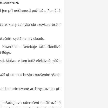
 ransomware.
í jen při nečinnosti počítače. Pomáhá
ware, který zamyká obrazovku a brání
utačním systémem v cloudu.
 PowerShell. Detekuje také škodlivé
t Edge.
sti. Malware tam totiž efektivně může
snaží uhodnout heslo zkoušením všech
klad komprimované archivy, rovnou při
a požaduje za odemčení (odšifrování)