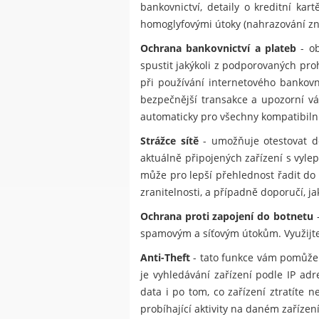
bankovnictví, detaily o kreditní ka
homoglyfovými útoky (nahrazování znak
Ochrana bankovnictví a plateb
- ob
spustit jakýkoli z podporovaných pr
při používání internetového bankov
bezpečnější transakce a upozorní vá
automaticky pro všechny kompatibilní
Strážce sítě
- umožňuje otestovat do
aktuálně připojených zařízení s vylep
může pro lepší přehlednost řadit do 
zranitelnosti, a případně doporučí, j
Ochrana proti zapojení do botnetu
-
spamovým a síťovým útokům. Využijte 
Anti-Theft
- tato funkce vám pomůže 
je vyhledávání zařízení podle IP ad
data i po tom, co zařízení ztratít
probíhající aktivity na daném zařízení