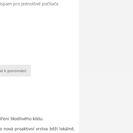
tispam pro jednotlivé počítače
at k porovnání
šíření škodlivého kódu.
 nová proaktivní vrstva běží lokálně,