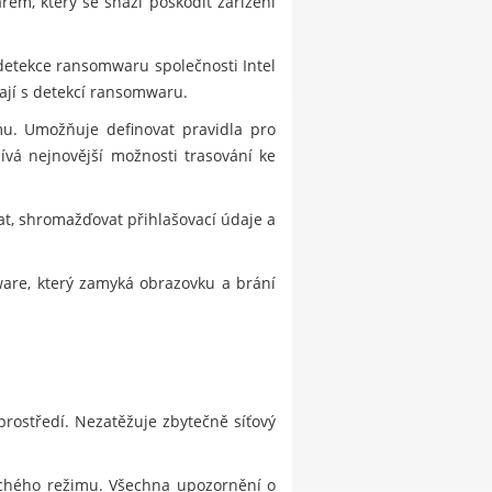
em, který se snaží poškodit zařízení
detekce ransomwaru společnosti Intel
ají s detekcí ransomwaru.
mu. Umožňuje definovat pravidla pro
ívá nejnovější možnosti trasování ke
, shromažďovat přihlašovací údaje a
lware, který zamyká obrazovku a brání
prostředí. Nezatěžuje zbytečně síťový
ichého režimu. Všechna upozornění o