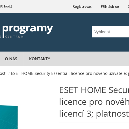
.30 hod.)
Registrovat
Přihlásit se
O NÁS
KONTAKTY
osti
/
ESET HOME Security Essential; licence pro nového uživatele; p
ESET HOME Securi
licence pro novéh
licencí 3; platnos