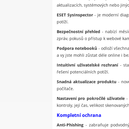
aktualizacích, systémových nebo jinýc
ESET SysInspector
- je moderní diagn
potíží.
Bezpečnostní přehled
- nabízí měsí
zpráv, pokusů o přístup k webové ka
Podpora notebooků
- odloží všechna
a vy jste mohli zůstat déle online i be
Intuitivní uživatelské rozhraní
- sta
řešení potenciálních potíží.
Snadná aktualizace produktu
- nové
počítače.
Nastavení pro pokročilé uživatele
- 
kontroly, její čas, velikost skenovan
Kompletní ochrana
Anti-Phishing
- zabraňuje podvodným