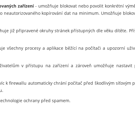
ovaných zařízení
- umožňuje blokovat nebo povolit konkrétní vým
ziko neautorizovaného kopírování dat na minimum. Umožňuje blokov
uje již připravené okruhy stránek přístupných dle věku dítěte. Pří
je všechny procesy a aplikace běžící na počítači a upozorní už
vatelům v přístupu na zařízení a zároveň umožňuje nastavit pra
víc k firewallu automaticky chrání počítač před škodlivým síťovým 
u.
technologie ochrany před spamem.