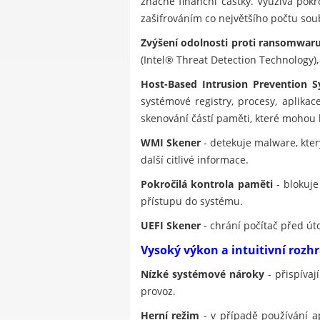
značné finanční částky. Využívá pok
zašifrováním co největšího počtu soub
Zvýšení odolnosti proti ransomwar
(Intel® Threat Detection Technology)
Host-Based Intrusion Prevention S
systémové registry, procesy, aplika
skenování částí paměti, které mohou
WMI Skener
- detekuje malware, kt
další citlivé informace.
Pokročilá kontrola paměti
- blokuje
přístupu do systému.
UEFI Skener
- chrání počítač před út
Vysoký výkon a intuitivní rozh
Nízké systémové nároky
- přispívaj
provoz.
Herní režim
- v případě používání a