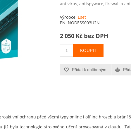
antivirus, antispyware, firewall a an
Výrobce:
Eset
PN:
NODESS003U2N
2 050 Kč bez DPH
KOUPIT
Přidat k oblíbeným
Přid
proaktivní ochranu před všemi typy online i offline hrozeb a brání 
u již byla technologie strojového učení provozovaná v cloudu. Tato