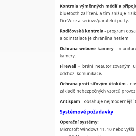
Kontrola výměnných médií a připoj
bluetooth zařízení, a tím snižuje ri
FireWire a sériové/paralelní porty.
Rodičovská kontrola
- program obsah
a odinstalace je chráněna heslem.
Ochrana webové kamery
- monitoru
kamery.
Firewall
- brání neautorizovaným uži
odchozí komunikace.
Ochrana proti síťovým útokům
- na
základě nebezpečných vzorců provoz
Antispam
- obsahuje nejmodernější 
Systémové požadavky
Operační systémy:
Microsoft Windows 11, 10 nebo vyšší