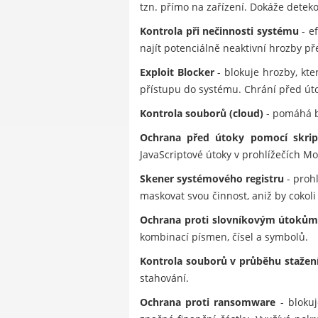
tzn. přímo na zařízení. Dokáže dete
Kontrola při nečinnosti systému
- e
najít potenciálně neaktivní hrozby př
Exploit Blocker
- blokuje hrozby, kt
přístupu do systému. Chrání před úto
Kontrola souborů (cloud)
- pomáhá b
Ochrana před útoky pomocí skrip
JavaScriptové útoky v prohlížečích Mo
Skener systémového registru
- prohl
maskovat svou činnost, aniž by cokoli 
Ochrana proti slovníkovým útoků
kombinací písmen, čísel a symbolů.
Kontrola souborů v průběhu stažen
stahování.
Ochrana proti ransomware
- blokuj