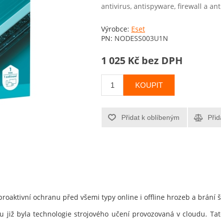
antivirus, antispyware, firewall a an
Výrobce:
Eset
PN:
NODESS003U1N
1 025 Kč bez DPH
KOUPIT
Přidat k oblíbeným
Přid
proaktivní ochranu před všemi typy online i offline hrozeb a brání 
u již byla technologie strojového učení provozovaná v cloudu. Tato