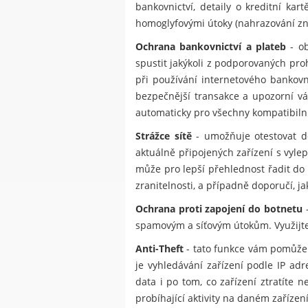
bankovnictví, detaily o kreditní ka
homoglyfovými útoky (nahrazování znak
Ochrana bankovnictví a plateb
- ob
spustit jakýkoli z podporovaných pr
při používání internetového bankov
bezpečnější transakce a upozorní vá
automaticky pro všechny kompatibilní
Strážce sítě
- umožňuje otestovat do
aktuálně připojených zařízení s vylep
může pro lepší přehlednost řadit do 
zranitelnosti, a případně doporučí, j
Ochrana proti zapojení do botnetu
-
spamovým a síťovým útokům. Využijte 
Anti-Theft
- tato funkce vám pomůže 
je vyhledávání zařízení podle IP ad
data i po tom, co zařízení ztratít
probíhající aktivity na daném zařízení