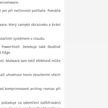
 ransomware.
í jen při nečinnosti počítače. Pomáhá
ware, který zamyká obrazovku a brání
utačním systémem v cloudu.
 PowerShell. Detekuje také škodlivé
t Edge.
sti. Malware tam totiž efektivně může
snaží uhodnout heslo zkoušením všech
klad komprimované archivy, rovnou při
a požaduje za odemčení (odšifrování)