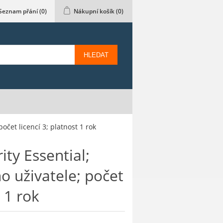
Seznam přání
(0)
Nákupní košík
(0)
HLEDAT
očet licencí 3; platnost 1 rok
ty Essential;
o uživatele; počet
t 1 rok