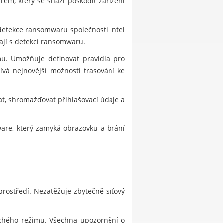
em, který se snaží poškodit zařízení
detekce ransomwaru společnosti Intel
ají s detekcí ransomwaru.
mu. Umožňuje definovat pravidla pro
ívá nejnovější možnosti trasování ke
, shromažďovat přihlašovací údaje a
lware, který zamyká obrazovku a brání
prostředí. Nezatěžuje zbytečně síťový
ichého režimu. Všechna upozornění o