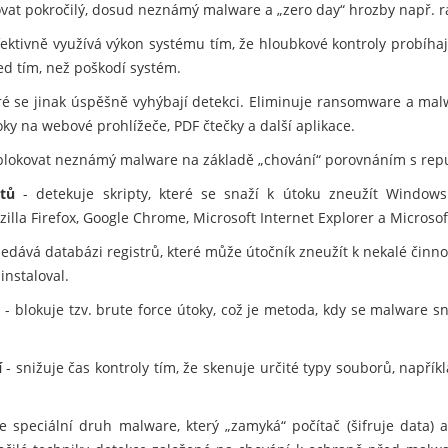
kovat pokročilý, dosud neznámý malware a „zero day“ hrozby např.
fektivně využívá výkon systému tím, že hloubkové kontroly probíhaj
ed tím, než poškodí systém.
eré se jinak úspěšně vyhýbají detekci. Eliminuje ransomware a mal
ky na webové prohlížeče, PDF čtečky a další aplikace.
lokovat neznámý malware na základě „chování“ porovnáním s rep
tů
- detekuje skripty, které se snaží k útoku zneužít Windows
zilla Firefox, Google Chrome, Microsoft Internet Explorer a Microsof
edává databázi registrů, které může útočník zneužít k nekalé činno
instaloval.
m
- blokuje tzv. brute force útoky, což je metoda, kdy se malware 
í
- snižuje čas kontroly tím, že skenuje určité typy souborů, napří
e speciální druh malware, který „zamyká“ počítač (šifruje data) 