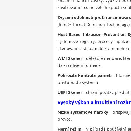
značné finanční částky. Využívá pok
zašifrováním co největšího počtu soub
Zvýšení odolnosti proti ransomwar
(Intel® Threat Detection Technology)
Host-Based Intrusion Prevention S
systémové registry, procesy, aplika
skenování částí paměti, které mohou
WMI Skener
- detekuje malware, kt
další citlivé informace.
Pokročilá kontrola paměti
- blokuje
přístupu do systému.
UEFI Skener
- chrání počítač před út
Vysoký výkon a intuitivní rozh
Nízké systémové nároky
- přispívaj
provoz.
Herní režim
- v případě používání a