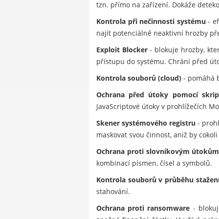
tzn. přímo na zařízení. Dokáže dete
Kontrola při nečinnosti systému
- e
najít potenciálně neaktivní hrozby př
Exploit Blocker
- blokuje hrozby, kt
přístupu do systému. Chrání před úto
Kontrola souborů (cloud)
- pomáhá b
Ochrana před útoky pomocí skrip
JavaScriptové útoky v prohlížečích Mo
Skener systémového registru
- prohl
maskovat svou činnost, aniž by cokoli 
Ochrana proti slovníkovým útoků
kombinací písmen, čísel a symbolů.
Kontrola souborů v průběhu stažen
stahování.
Ochrana proti ransomware
- blokuj