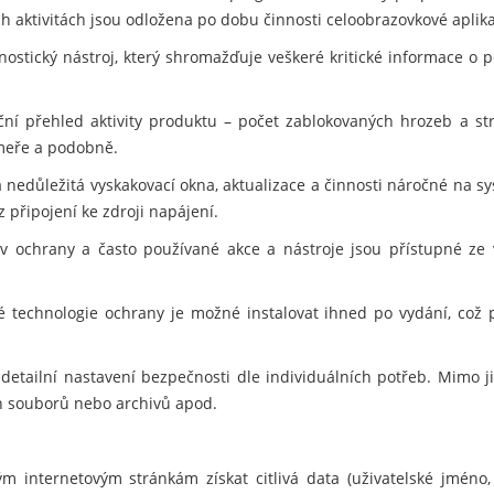
h aktivitách jsou odložena po dobu činnosti celoobrazovkové aplikace
ostický nástroj, který shromažďuje veškeré kritické informace o po
ční přehled aktivity produktu – počet zablokovaných hrozeb a s
meře a podobně.
 nedůležitá vyskakovací okna, aktualizace a činnosti náročné na sy
z připojení ke zdroji napájení.
v ochrany a často používané akce a nástroje jsou přístupné ze
 technologie ochrany je možné instalovat ihned po vydání, což 
detailní nastavení bezpečnosti dle individuálních potřeb. Mimo 
ých souborů nebo archivů apod.
 internetovým stránkám získat citlivá data (uživatelské jméno