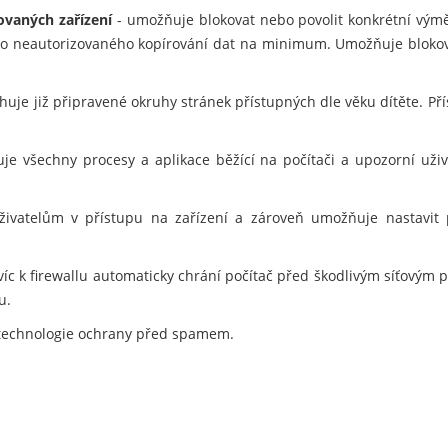
ovaných zařízení
- umožňuje blokovat nebo povolit konkrétní vým
ziko neautorizovaného kopírování dat na minimum. Umožňuje blokov
uje již připravené okruhy stránek přístupných dle věku dítěte. Pří
je všechny procesy a aplikace běžící na počítači a upozorní už
vatelům v přístupu na zařízení a zároveň umožňuje nastavit pra
víc k firewallu automaticky chrání počítač před škodlivým síťovým 
u.
technologie ochrany před spamem.