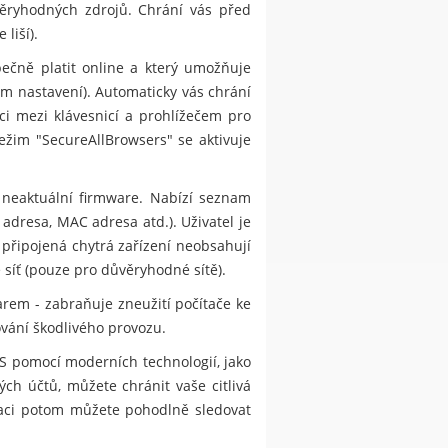
ůvěryhodných zdrojů. Chrání vás před
liší).
ečně platit online a který umožňuje
m nastavení). Automaticky vás chrání
i mezi klávesnicí a prohlížečem pro
ežim "SecureAllBrowsers" se aktivuje
 neaktuální firmware. Nabízí seznam
 adresa, MAC adresa atd.). Uživatel je
 připojená chytrá zařízení neobsahují
 síť (pouze pro důvěryhodné sítě).
rem - zabraňuje zneužití počítače ke
ování škodlivého provozu.
S pomocí moderních technologií, jako
ch účtů, můžete chránit vaše citlivá
kaci potom můžete pohodlně sledovat