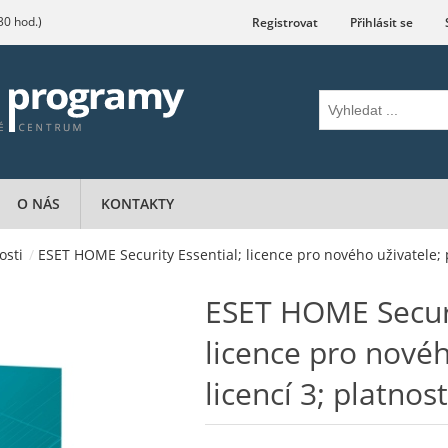
.30 hod.)
Registrovat
Přihlásit se
O NÁS
KONTAKTY
osti
/
ESET HOME Security Essential; licence pro nového uživatele; p
ESET HOME Securi
licence pro novéh
licencí 3; platnos