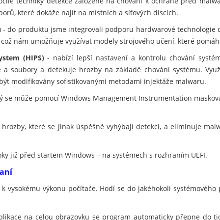
ročilé techniky detekce založené na chování k ochraně před malwar
orů, které dokáže najít na místních a síťových discích.
u
- do produktu jsme integrovali podporu hardwarové technologie 
, což nám umožňuje využívat modely strojového učení, které pomáh
ystem (HIPS)
- nabízí lepší nastavení a kontrolu chování systé
ce a soubory a detekuje hrozby na základě chování systému. Využ
 být modifikovány sofistikovanými metodami injektáže malwaru.
erý se může pomocí Windows Management Instrumentation maskovat
 hrozby, které se jinak úspěšně vyhýbají detekci, a eliminuje ma
oky již před startem Windows – na systémech s rozhraním UEFI.
raní
í k vysokému výkonu počítače. Hodí se do jakéhokoli systémového 
plikace na celou obrazovku se program automaticky přepne do t