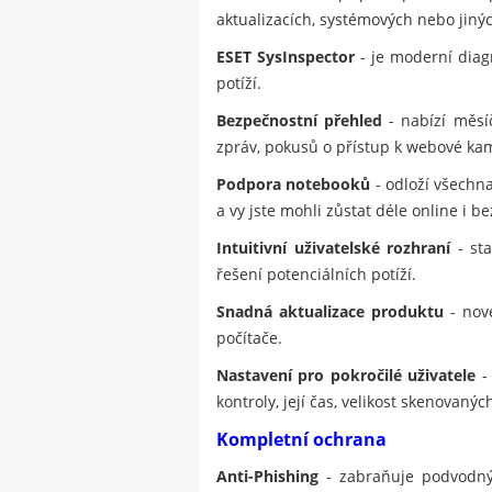
aktualizacích, systémových nebo jinýc
ESET SysInspector
- je moderní diagn
potíží.
Bezpečnostní přehled
- nabízí měsí
zpráv, pokusů o přístup k webové ka
Podpora notebooků
- odloží všechna
a vy jste mohli zůstat déle online i be
Intuitivní uživatelské rozhraní
- sta
řešení potenciálních potíží.
Snadná aktualizace produktu
- nové
počítače.
Nastavení pro pokročilé uživatele
- 
kontroly, její čas, velikost skenovan
Kompletní ochrana
Anti-Phishing
- zabraňuje podvodným