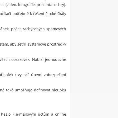
 (video, fotografie, prezentace, hry).
čítači potřebné k řešení široké škály
tránek, počet zachycených spamových
stém, aby šetřil systémové prostředky
 všech obrazovek. Nabízí jednoduché
přispívá k vysoké úrovni zabezpečení
jiné také umožňuje definovat hloubku
, heslo k e-mailovým účtům a online