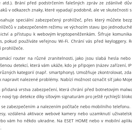
rtě atd.). Brání před podstrčením falešných zpráv ze zdánlivě d
ů v odkazech znaky, které vypadají podobně, ale ve skutečnosti se 
sahuje speciální zabezpečený prohlížeč, přes který můžete bezp
ohlížečů v zabezpečeném režimu ve výchozím stavu (po jednoduché
nictví a přístupu k webovým kryptopeněženkám. Šifruje komunikac
s, pokud používáte veřejnou Wi-Fi. Chrání vás před keyloggery. R
 prohlížeče.
mácí router na různé zranitelnosti, jako jsou slabá hesla nebo
šenou detekcí, která vám ukáže, kdo je připojen (název zařízení, IP
různých kategorií (např. smartphony). Umožňuje zkontrolovat, zda
ak napravit nalezené problémy. Nabízí možnost označit síť jako Moje
 přidaná vrstva zabezpečení, která chrání před botnetovým malwa
nový typ detekce díky síťovým signaturám pro ještě rychlejší blok
se zabezpečením a nalezením počítače nebo mobilního telefonu. 
resy, vzdálená aktivace webové kamery nebo uzamknutí uživatelský
e nebo vám ho někdo ukradne. Na ESET HOME nebo v mobilní apli
.