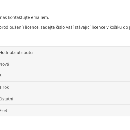
 nás kontaktujte emailem.
rodloužení) licence, zadejte číslo Vaší stávající licence v košíku 
Hodnota atributu
Nová
3
1 rok
Ostatní
Eset