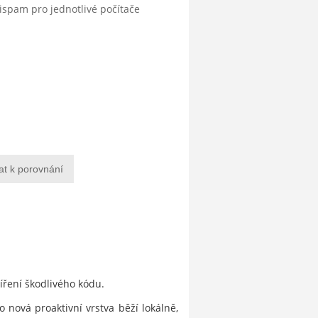
tispam pro jednotlivé počítače
at k porovnání
šíření škodlivého kódu.
 nová proaktivní vrstva běží lokálně,