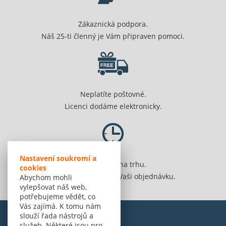
Zákaznická podpora.
Náš 25-ti členný je Vám připraven pomoci.
Neplatíte poštovné.
Licenci dodáme elektronicky.
Nastavení soukromí a
Jsme 20 let na trhu.
cookies
Spolehlivě vyřídíme Vaši objednávku.
Abychom mohli
vylepšovat náš web,
potřebujeme vědět, co
Vás zajímá. K tomu nám
slouží řada nástrojů a
služeb. Některé jsou pro