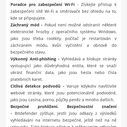
Poradce pro zabezpečení Wi-Fi
- Získejte přístup k
zabezpečení sítě Wi-Fi a směrovače bez ohledu na to,
kde se připojujete.
Záchraný mód -
Pokud není možné odstranit některé
elektronické hrozby z operačního systému Windows,
jako jsou třeba rootkity, počítač je restartován v
záchraném módu, kvůli vyčistění a obnově do
bezpečného stavu.
Výkonný Anti-phishing -
Vyhledává a blokuje stránky
vystupující jako důvěryhodná entita, které se snaží
ukrást finanční data, jako jsou hesla nebo čísla
platebních karet.
Citlivá detekce podvodů -
Varuje kdykoliv navštívíte
webové stránky, které jsou potencionálně podvodné,
jako jsou casina, porno, půjčky peněz a mnoho dalších.
Bezpečné prohlížení. Bezpečnostní značení
-
Bitdefender zjišťuje, jestli jsou odkazy z výsledků
vyhledávání na internetu bezpečné, ještě než na ně
vstoupíte. Také blokuje přístup k infikovaným odkazům