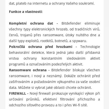
dat, plateb na internetu a ochrany Vašeho soukromí.
Funkce a vlastnosti:
Kompletní ochrana dat -
Bitdefender eliminuje
všechny typy elektronických hrozeb, od tradičních virů,
červů, trojanů přes ransomware, útoky nultého dne a
další typy exploitů, rootkitů, botnetů, a spywaru.
Pokročilá ochrana před hrozbami -
Technologie
behaviorální detekce, která jedná jako další přídavná
vrstva ochrany konstantním sledováním aktivit
programů a označováním podezřelých aktivit.
Ransomware ochrana -
Bitdefender blokuje všechen
ransomware, i nový a neznámý. Dokáže ochránit před
zašifrováním a požadováním výkupného za vaše osobní
data. Můžete si vybrat jaké oblasti chcete ochránit.
FIREWALL -
Nový firewall prokazuje vynikající výkon při
určování průniků, efektivní filtrování příchozího a
odchozího síťového provozu a to i přes Wi-fi sítě.