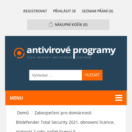
REGISTROVAT
PŘIHLÁSIT SE
SEZNAM PŘÁNÍ
(0)
NÁKUPNÍ KOŠÍK
(0)
HLEDAT
MENU
Domů
/
Zabezpečení pro domácnosti
/
Bitdefender Total Security 2021, obnovení licence,
platnost 2 roky, počet licencí 5