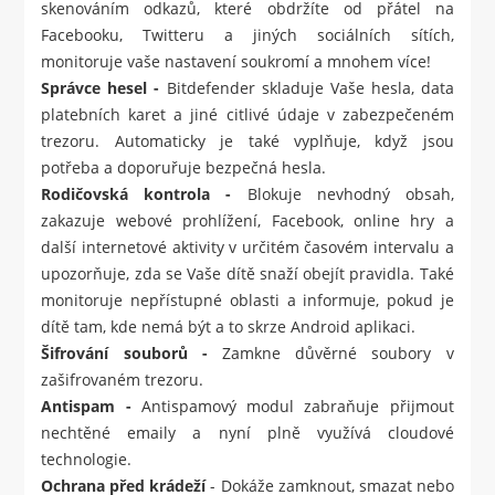
skenováním odkazů, které obdržíte od přátel na
Facebooku, Twitteru a jiných sociálních sítích,
monitoruje vaše nastavení soukromí a mnohem více!
Správce hesel -
Bitdefender skladuje Vaše hesla, data
platebních karet a jiné citlivé údaje v zabezpečeném
trezoru. Automaticky je také vyplňuje, když jsou
potřeba a doporuřuje bezpečná hesla.
Rodičovská kontrola -
Blokuje nevhodný obsah,
zakazuje webové prohlížení, Facebook, online hry a
další internetové aktivity v určitém časovém intervalu a
upozorňuje, zda se Vaše dítě snaží obejít pravidla. Také
monitoruje nepřístupné oblasti a informuje, pokud je
dítě tam, kde nemá být a to skrze Android aplikaci.
Šifrování souborů -
Zamkne důvěrné soubory v
zašifrovaném trezoru.
Antispam -
Antispamový modul zabraňuje přijmout
nechtěné emaily a nyní plně využívá cloudové
technologie.
Ochrana před krádeží
- Dokáže zamknout, smazat nebo