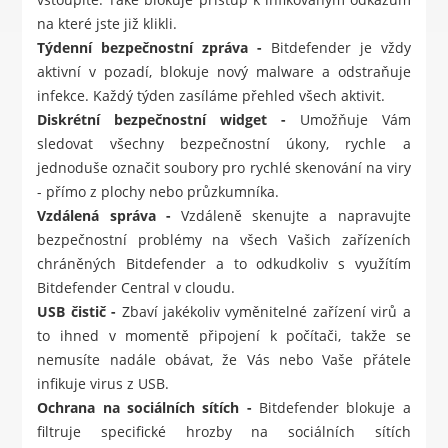
na které jste již klikli.
Týdenní bezpečnostní zpráva -
Bitdefender je vždy
aktivní v pozadí, blokuje nový malware a odstraňuje
infekce. Každý týden zasíláme přehled všech aktivit.
Diskrétní bezpečnostní widget -
Umožňuje Vám
sledovat všechny bezpečnostní úkony, rychle a
jednoduše označit soubory pro rychlé skenování na viry
- přímo z plochy nebo průzkumníka.
Vzdálená správa -
Vzdáleně skenujte a napravujte
bezpečnostní problémy na všech Vašich zařízeních
chráněných Bitdefender a to odkudkoliv s využítím
Bitdefender Central v cloudu.
USB čistič -
Zbaví jakékoliv vyměnitelné zařízení virů a
to ihned v momentě připojení k počítači, takže se
nemusíte nadále obávat, že Vás nebo Vaše přátele
infikuje virus z USB.
Ochrana na sociálních sítích -
Bitdefender blokuje a
filtruje specifické hrozby na sociálních sítích