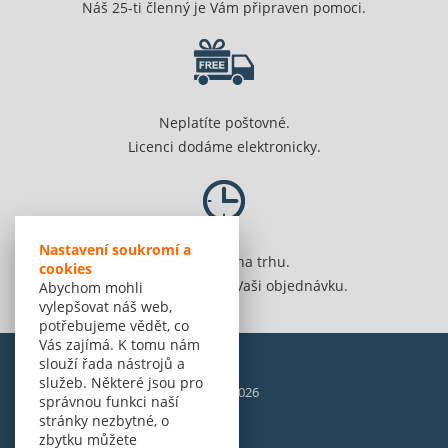
Náš 25-ti členný je Vám připraven pomoci.
Neplatíte poštovné.
Licenci dodáme elektronicky.
Nastavení soukromí a
Jsme 20 let na trhu.
cookies
Spolehlivě vyřídíme Vaši objednávku.
Abychom mohli
vylepšovat náš web,
potřebujeme vědět, co
Vás zajímá. K tomu nám
slouží řada nástrojů a
služeb. Některé jsou pro
© Amenit Software Solutions, 1998 - 2026
správnou funkci naší
Powered by
nopCommerce
stránky nezbytné, o
zbytku můžete