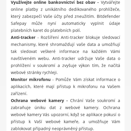
Využívejte online bankovnictví bez obav -
Vytvářejte
online platby z unikátního dedikovaného prohlížeče,
který zabezpečí Vaše účty před zneužitím. Bitdefender
Safepay může nyní automaticky vyplnit údaje
platebních karet do platebních polí.
Anti-tracker
- Rozšíření Anti-tracker blokuje sledovací
mechanismy, které shromažďují vaše data a umožňují
tak sledovat veškeré informace na každém Vámi
navštíveném webu. Anti-tracker udržuje Vaše data o
prohlížení v soukromí a zvyšuje výkon tím, že načítá
webové stránky rychleji.
Monitor mikrofonu
- Pomůže Vám získat informace o
aplikacích, které mají přístup k mikrofonu na Vašem
zařízení.
Ochrana webové kamery -
Chrání Vaše soukromí a
zabraňuje úniku dat z webové kamery. Ochrana
webové kamery Vás upozorní, když se aplikace pokusí o
přístup k Vaší webové kameře, a umožňuje Vám
zablokovat případný neoprávněný přístup.