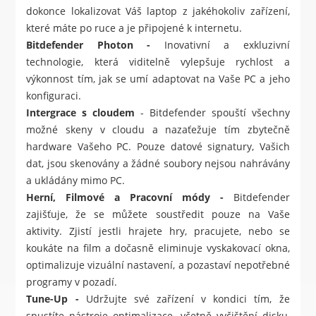
dokonce lokalizovat Váš laptop z jakéhokoliv zařízení,
které máte po ruce a je připojené k internetu.
Bitdefender Photon -
Inovativní a exkluzivní
technologie, která viditelně vylepšuje rychlost a
výkonnost tím, jak se umí adaptovat na Vaše PC a jeho
konfiguraci.
Intergrace s cloudem
- Bitdefender spouští všechny
možné skeny v cloudu a nazaťežuje tím zbytečně
hardware Vašeho PC. Pouze datové signatury, Vašich
dat, jsou skenovány a žádné soubory nejsou nahrávány
a ukládány mimo PC.
Herní, Filmové a Pracovní módy -
Bitdefender
zajišťuje, že se můžete soustředit pouze na Vaše
aktivity. Zjistí jestli hrajete hry, pracujete, nebo se
koukáte na film a dočasně eliminuje vyskakovací okna,
optimalizuje vizuální nastavení, a pozastaví nepotřebné
programy v pozadí.
Tune-Up -
Udržujte své zařízení v kondici tím, že
spustíte nástroje optimalizace, včetně vyčištění disku,