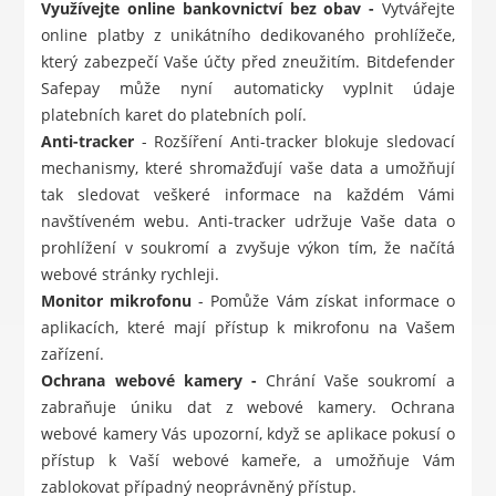
Využívejte online bankovnictví bez obav -
Vytvářejte
online platby z unikátního dedikovaného prohlížeče,
který zabezpečí Vaše účty před zneužitím. Bitdefender
Safepay může nyní automaticky vyplnit údaje
platebních karet do platebních polí.
Anti-tracker
- Rozšíření Anti-tracker blokuje sledovací
mechanismy, které shromažďují vaše data a umožňují
tak sledovat veškeré informace na každém Vámi
navštíveném webu. Anti-tracker udržuje Vaše data o
prohlížení v soukromí a zvyšuje výkon tím, že načítá
webové stránky rychleji.
Monitor mikrofonu
- Pomůže Vám získat informace o
aplikacích, které mají přístup k mikrofonu na Vašem
zařízení.
Ochrana webové kamery -
Chrání Vaše soukromí a
zabraňuje úniku dat z webové kamery. Ochrana
webové kamery Vás upozorní, když se aplikace pokusí o
přístup k Vaší webové kameře, a umožňuje Vám
zablokovat případný neoprávněný přístup.