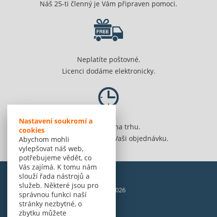
Náš 25-ti členný je Vám připraven pomoci.
Neplatíte poštovné.
Licenci dodáme elektronicky.
Nastavení soukromí a
Jsme 20 let na trhu.
cookies
Spolehlivě vyřídíme Vaši objednávku.
Abychom mohli
vylepšovat náš web,
potřebujeme vědět, co
Vás zajímá. K tomu nám
slouží řada nástrojů a
služeb. Některé jsou pro
© Amenit Software Solutions, 1998 - 2026
správnou funkci naší
Powered by
nopCommerce
stránky nezbytné, o
zbytku můžete