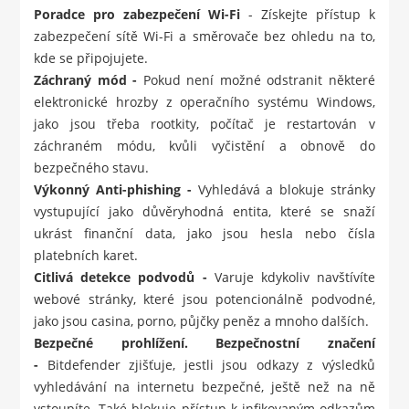
Poradce pro zabezpečení Wi-Fi
- Získejte přístup k
zabezpečení sítě Wi-Fi a směrovače bez ohledu na to,
kde se připojujete.
Záchraný mód -
Pokud není možné odstranit některé
elektronické hrozby z operačního systému Windows,
jako jsou třeba rootkity, počítač je restartován v
záchraném módu, kvůli vyčistění a obnově do
bezpečného stavu.
Výkonný Anti-phishing -
Vyhledává a blokuje stránky
vystupující jako důvěryhodná entita, které se snaží
ukrást finanční data, jako jsou hesla nebo čísla
platebních karet.
Citlivá detekce podvodů -
Varuje kdykoliv navštívíte
webové stránky, které jsou potencionálně podvodné,
jako jsou casina, porno, půjčky peněz a mnoho dalších.
Bezpečné prohlížení. Bezpečnostní značení
-
Bitdefender zjišťuje, jestli jsou odkazy z výsledků
vyhledávání na internetu bezpečné, ještě než na ně
vstoupíte. Také blokuje přístup k infikovaným odkazům