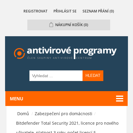
REGISTROVAT
PŘIHLÁSIT SE
SEZNAM PŘÁNÍ
(0)
NÁKUPNÍ KOŠÍK
(0)
HLEDAT
MENU
Domů
/
Zabezpečení pro domácnosti
/
Bitdefender Total Security 2021, licence pro nového
uživatele, platnost 3 roky, počet licencí 5