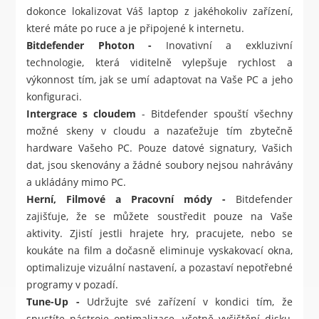
dokonce lokalizovat Váš laptop z jakéhokoliv zařízení,
které máte po ruce a je připojené k internetu.
Bitdefender Photon -
Inovativní a exkluzivní
technologie, která viditelně vylepšuje rychlost a
výkonnost tím, jak se umí adaptovat na Vaše PC a jeho
konfiguraci.
Intergrace s cloudem
- Bitdefender spouští všechny
možné skeny v cloudu a nazaťežuje tím zbytečně
hardware Vašeho PC. Pouze datové signatury, Vašich
dat, jsou skenovány a žádné soubory nejsou nahrávány
a ukládány mimo PC.
Herní, Filmové a Pracovní módy -
Bitdefender
zajišťuje, že se můžete soustředit pouze na Vaše
aktivity. Zjistí jestli hrajete hry, pracujete, nebo se
koukáte na film a dočasně eliminuje vyskakovací okna,
optimalizuje vizuální nastavení, a pozastaví nepotřebné
programy v pozadí.
Tune-Up -
Udržujte své zařízení v kondici tím, že
spustíte nástroje optimalizace, včetně vyčištění disku,