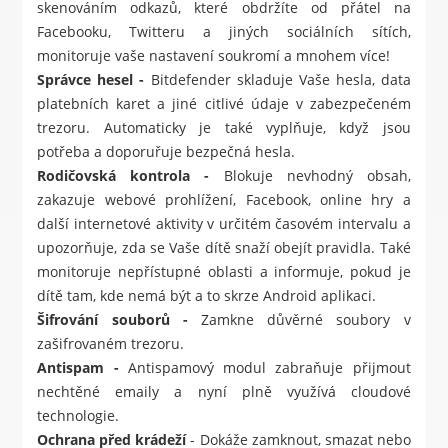
skenováním odkazů, které obdržíte od přátel na
Facebooku, Twitteru a jiných sociálních sítích,
monitoruje vaše nastavení soukromí a mnohem více!
Správce hesel -
Bitdefender skladuje Vaše hesla, data
platebních karet a jiné citlivé údaje v zabezpečeném
trezoru. Automaticky je také vyplňuje, když jsou
potřeba a doporuřuje bezpečná hesla.
Rodičovská kontrola -
Blokuje nevhodný obsah,
zakazuje webové prohlížení, Facebook, online hry a
další internetové aktivity v určitém časovém intervalu a
upozorňuje, zda se Vaše dítě snaží obejít pravidla. Také
monitoruje nepřístupné oblasti a informuje, pokud je
dítě tam, kde nemá být a to skrze Android aplikaci.
Šifrování souborů -
Zamkne důvěrné soubory v
zašifrovaném trezoru.
Antispam -
Antispamový modul zabraňuje přijmout
nechtěné emaily a nyní plně využívá cloudové
technologie.
Ochrana před krádeží
- Dokáže zamknout, smazat nebo