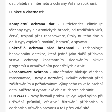
dat, plateb na internetu a ochrany Vašeho soukromí.
Funkce a vlastnosti:
Kompletní ochrana dat -
Bitdefender eliminuje
všechny typy elektronických hrozeb, od tradičních virů,
červů, trojanů přes ransomware, útoky nultého dne a
další typy exploitů, rootkitů, botnetů, a spywaru.
Pokročilá ochrana před hrozbami -
Technologie
behaviorální detekce, která jedná jako další přídavná
vrstva ochrany konstantním sledováním aktivit
programů a označováním podezřelých aktivit.
Ransomware ochrana -
Bitdefender blokuje všechen
ransomware, i nový a neznámý. Dokáže ochránit před
zašifrováním a požadováním výkupného za vaše osobní
data. Můžete si vybrat jaké oblasti chcete ochránit.
FIREWALL -
Nový firewall prokazuje vynikající výkon při
určování průniků, efektivní filtrování příchozího a
odchozího síťového provozu a to i přes Wi-fi sítě.