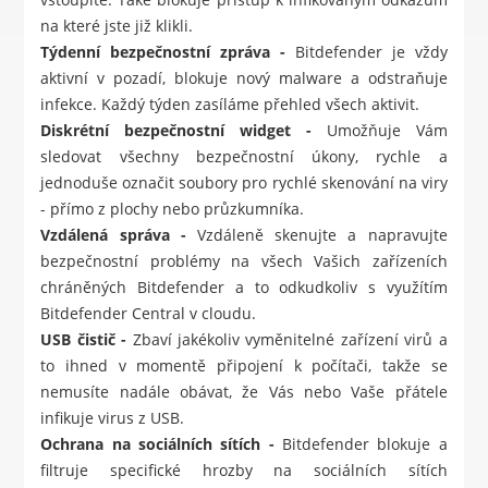
na které jste již klikli.
Týdenní bezpečnostní zpráva -
Bitdefender je vždy
aktivní v pozadí, blokuje nový malware a odstraňuje
infekce. Každý týden zasíláme přehled všech aktivit.
Diskrétní bezpečnostní widget -
Umožňuje Vám
sledovat všechny bezpečnostní úkony, rychle a
jednoduše označit soubory pro rychlé skenování na viry
- přímo z plochy nebo průzkumníka.
Vzdálená správa -
Vzdáleně skenujte a napravujte
bezpečnostní problémy na všech Vašich zařízeních
chráněných Bitdefender a to odkudkoliv s využítím
Bitdefender Central v cloudu.
USB čistič -
Zbaví jakékoliv vyměnitelné zařízení virů a
to ihned v momentě připojení k počítači, takže se
nemusíte nadále obávat, že Vás nebo Vaše přátele
infikuje virus z USB.
Ochrana na sociálních sítích -
Bitdefender blokuje a
filtruje specifické hrozby na sociálních sítích