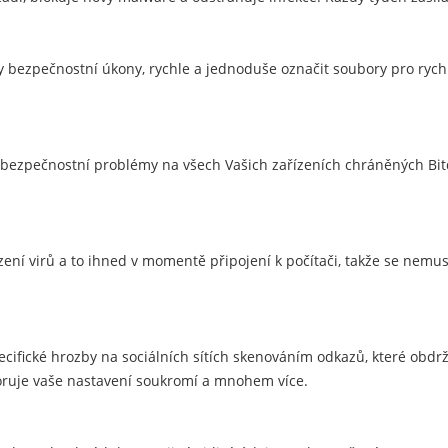
bezpečnostní úkony, rychle a jednoduše označit soubory pro rychlé
 bezpečnostní problémy na všech Vašich zařízeních chráněných Bitd
ízení virů a to ihned v momentě připojení k počítači, takže se nemu
pecifické hrozby na sociálních sítích skenováním odkazů, které obdr
itoruje vaše nastavení soukromí a mnohem více.