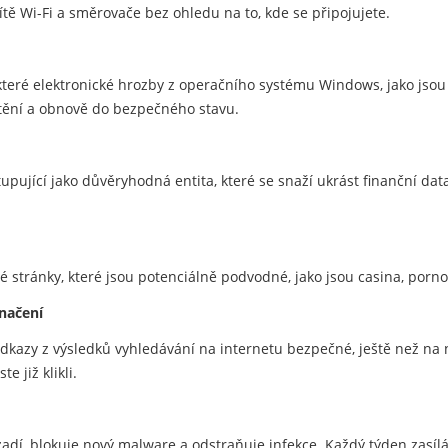
ítě Wi-Fi a směrovače bez ohledu na to, kde se připojujete.
eré elektronické hrozby z operačního systému Windows, jako jsou tř
tění a obnově do bezpečného stavu.
upující jako důvěryhodná entita, které se snaží ukrást finanční data
vé stránky, které jsou potenciálně podvodné, jako jsou casina, porn
načení
u odkazy z výsledků vyhledávání na internetu bezpečné, ještě než na 
e již klikli.
zadí, blokuje nový malware a odstraňuje infekce. Každý týden zasíl