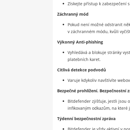
Získejte přístup k zabezpečení s
Záchranný mód
Pokud není možné odstranit někt
v záchranném módu, kvůli vyčiš
Výkonný Anti-phishing
Vyhledává a blokuje stránky vyst
platebních karet.
Citlivá detekce podvodů
Varuje kdykoliv navštívíte webo
Bezpečné prohlížení. Bezpečnostní z
Bitdefender zjišťuje, jestli jso
infikovaným odkazům, na které jst
Týdenní bezpečnostní zpráva
Bitdefender je vždy aktivní v po