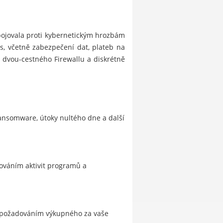
bojovala proti kybernetickým hrozbám
s, včetně zabezpečení dat, plateb na
dvou-cestného Firewallu a diskrétně
ransomware, útoky nultého dne a další
dováním aktivit programů a
a požadováním výkupného za vaše