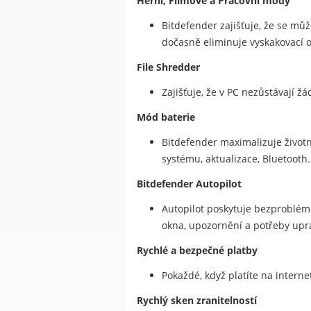
Herní, Filmové a Pracovní módy
Bitdefender zajišťuje, že se může
dočasně eliminuje vyskakovací o
File Shredder
Zajišťuje, že v PC nezůstávají ž
Mód baterie
Bitdefender maximalizuje životno
systému, aktualizace, Bluetooth.
Bitdefender Autopilot
Autopilot poskytuje bezproblém
okna, upozornění a potřeby upr
Rychlé a bezpečné platby
Pokaždé, když platíte na intern
Rychlý sken zranitelností