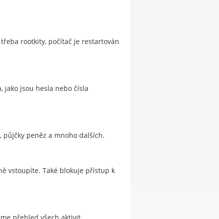
eba rootkity, počítač je restartován
, jako jsou hesla nebo čísla
o, půjčky peněz a mnoho dalších.
ně vstoupíte. Také blokuje přístup k
áme přehled všech aktivit.