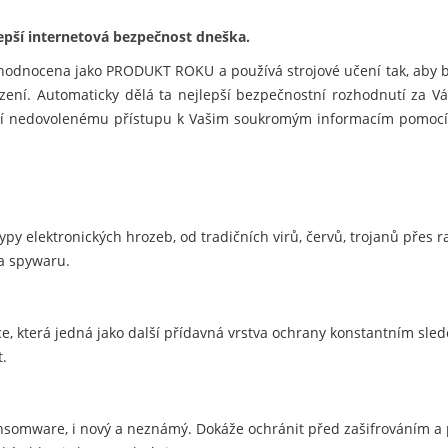
lepší internetová bezpečnost dneška.
je hodnocena jako PRODUKT ROKU a používá strojové učení tak, aby 
zení. Automaticky dělá ta nejlepší bezpečnostní rozhodnutí za Vá
zí nedovolenému přístupu k Vašim soukromým informacím pomocí 
ypy elektronických hrozeb, od tradičních virů, červů, trojanů přes 
 a spywaru.
e, která jedná jako další přídavná vrstva ochrany konstantním sle
t.
nsomware, i nový a neznámý. Dokáže ochránit před zašifrováním 