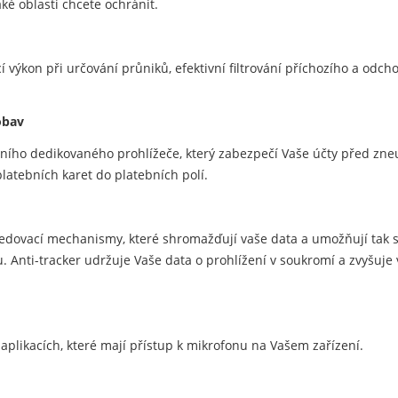
aké oblasti chcete ochránit.
í výkon při určování průniků, efektivní filtrování příchozího a odcho
obav
átního dedikovaného prohlížeče, který zabezpečí Vaše účty před zn
latebních karet do platebních polí.
sledovací mechanismy, které shromažďují vaše data a umožňují tak 
nti-tracker udržuje Vaše data o prohlížení v soukromí a zvyšuje 
plikacích, které mají přístup k mikrofonu na Vašem zařízení.