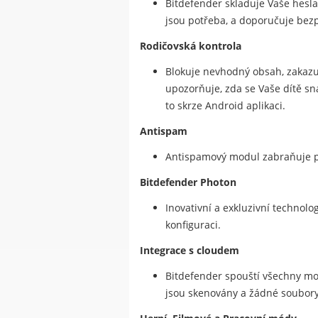
Bitdefender skladuje Vaše hesla,
jsou potřeba, a doporučuje bez
Rodičovská kontrola
Blokuje nevhodný obsah, zakazuj
upozorňuje, zda se Vaše dítě sn
to skrze Android aplikaci.
Antispam
Antispamový modul zabraňuje př
Bitdefender Photon
Inovativní a exkluzivní technolo
konfiguraci.
Integrace s cloudem
Bitdefender spouští všechny mo
jsou skenovány a žádné soubor