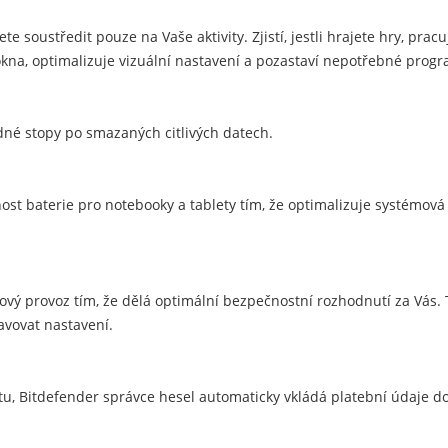
te soustředit pouze na Vaše aktivity. Zjistí, jestli hrajete hry, prac
kna, optimalizuje vizuální nastavení a pozastaví nepotřebné progr
ádné stopy po smazaných citlivých datech.
st baterie pro notebooky a tablety tím, že optimalizuje systémová n
ový provoz tím, že dělá optimální bezpečnostní rozhodnutí za Vás.
avovat nastavení.
etu, Bitdefender správce hesel automaticky vkládá platební údaje d