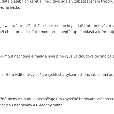
 data platebních karet a jiné citlivé údaje v zabezpečeném trezoru.
pečná hesla.
e webové prohlížení, Facebook, online hry a další internetové aktiv
aží obejít pravidla. Také monitoruje nepřístupné oblasti a informuj
ijmout nechtěné e-maily a nyní plně využívá cloudové technologie
gie, která viditelně vylepšuje rychlost a výkonnost tím, jak se umí a
žné skeny v cloudu a nezatěžuje tím zbytečně hardware Vašeho PC.
y nejsou nahrávány a ukládány mimo PC.