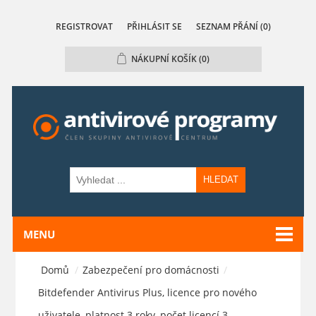
REGISTROVAT
PŘIHLÁSIT SE
SEZNAM PŘÁNÍ
(0)
NÁKUPNÍ KOŠÍK
(0)
HLEDAT
MENU
Domů
/
Zabezpečení pro domácnosti
/
Bitdefender Antivirus Plus, licence pro nového
uživatele, platnost 3 roky, počet licencí 3