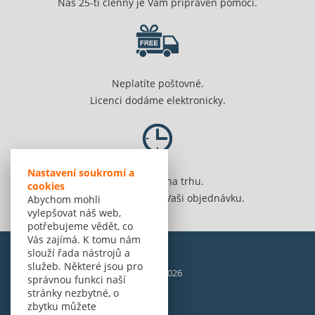
Náš 25-ti členný je Vám připraven pomoci.
Neplatíte poštovné.
Licenci dodáme elektronicky.
Nastavení soukromí a
Jsme 20 let na trhu.
cookies
Spolehlivě vyřídíme Vaši objednávku.
Abychom mohli
vylepšovat náš web,
potřebujeme vědět, co
Vás zajímá. K tomu nám
slouží řada nástrojů a
služeb. Některé jsou pro
© Amenit Software Solutions, 1998 - 2026
správnou funkci naší
Powered by
nopCommerce
stránky nezbytné, o
zbytku můžete