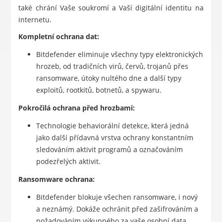
také chrání Vaše soukromí a Vaší digitální identitu na
internetu.
Kompletní ochrana dat:
Bitdefender eliminuje všechny typy elektronických
hrozeb, od tradičních virů, červů, trojanů přes
ransomware, útoky nultého dne a další typy
exploitů, rootkitů, botnetů, a spywaru.
Pokročilá ochrana před hrozbami:
Technologie behaviorální detekce, která jedná
jako další přídavná vrstva ochrany konstantním
sledováním aktivit programů a označováním
podezřelých aktivit.
Ransomware ochrana:
Bitdefender blokuje všechen ransomware, i nový
a neznámý. Dokáže ochránit před zašifrováním a
požadováním výkupného za vaše osobní data.