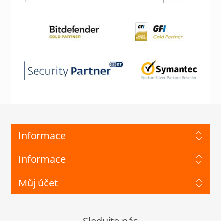
Informace
Informace
Můj účet
Sledujte nás