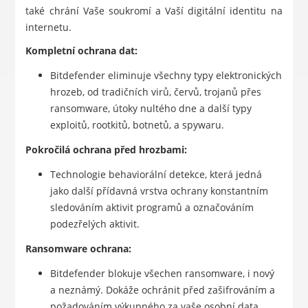
také chrání Vaše soukromí a Vaší digitální identitu na
internetu.
Kompletní ochrana dat:
Bitdefender eliminuje všechny typy elektronických
hrozeb, od tradičních virů, červů, trojanů přes
ransomware, útoky nultého dne a další typy
exploitů, rootkitů, botnetů, a spywaru.
Pokročilá ochrana před hrozbami:
Technologie behaviorální detekce, která jedná
jako další přídavná vrstva ochrany konstantním
sledováním aktivit programů a označováním
podezřelých aktivit.
Ransomware ochrana:
Bitdefender blokuje všechen ransomware, i nový
a neznámý. Dokáže ochránit před zašifrováním a
požadováním výkupného za vaše osobní data.