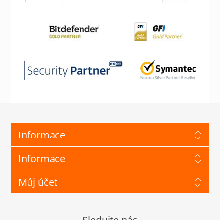
Informace
Informace
Můj účet
Sledujte nás