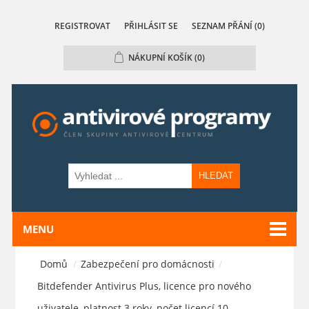
REGISTROVAT
PŘIHLÁSIT SE
SEZNAM PŘÁNÍ
(0)
NÁKUPNÍ KOŠÍK
(0)
HLEDAT
MENU
Domů
/
Zabezpečení pro domácnosti
/
Bitdefender Antivirus Plus, licence pro nového
uživatele, platnost 3 roky, počet licencí 10