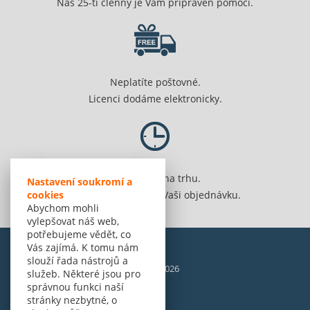
Náš 25-ti členný je Vám připraven pomoci.
Neplatíte poštovné.
Licenci dodáme elektronicky.
Jsme 20 let na trhu.
Nastavení soukromí a
cookies
Spolehlivě vyřídíme Vaši objednávku.
Abychom mohli
vylepšovat náš web,
potřebujeme vědět, co
Vás zajímá. K tomu nám
slouží řada nástrojů a
© Amenit Software Solutions, 1998 - 2026
služeb. Některé jsou pro
Powered by
nopCommerce
správnou funkci naší
stránky nezbytné, o