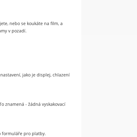
ujete, nebo se koukáte na film, a
amy v pozadí.
astavení, jako je displej, chlazení
 To znamená - žádná vyskakovací
o formuláře pro platby.