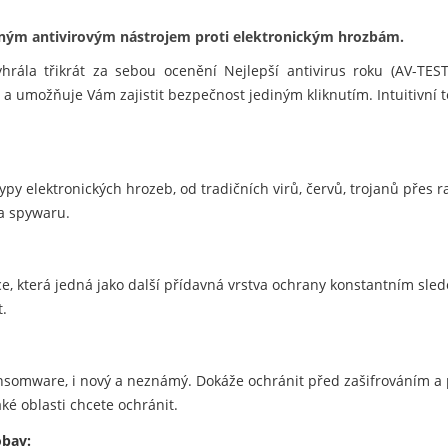
ytným antivirovým nástrojem proti elektronickým hrozbám.
yhrála třikrát za sebou ocenění Nejlepší antivirus roku (AV-TEST
 a umožňuje Vám zajistit bezpečnost jediným kliknutím. Intuitivní 
ypy elektronických hrozeb, od tradičních virů, červů, trojanů přes 
 a spywaru.
e, která jedná jako další přídavná vrstva ochrany konstantním sle
t.
nsomware, i nový a neznámý. Dokáže ochránit před zašifrováním 
aké oblasti chcete ochránit.
obav: