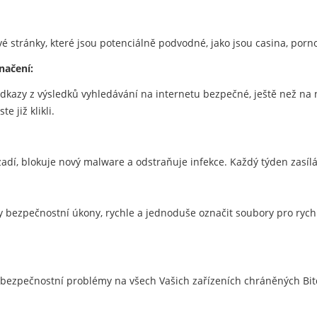
vé stránky, které jsou potenciálně podvodné, jako jsou casina, por
načení:
u odkazy z výsledků vyhledávání na internetu bezpečné, ještě než na 
e již klikli.
zadí, blokuje nový malware a odstraňuje infekce. Každý týden zasíl
bezpečnostní úkony, rychle a jednoduše označit soubory pro rychlé
 bezpečnostní problémy na všech Vašich zařízeních chráněných Bitd