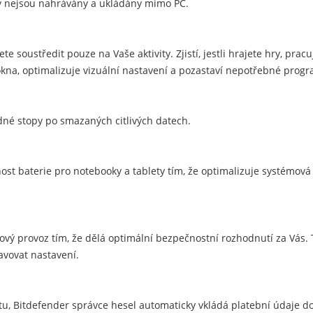
y nejsou nahrávány a ukládány mimo PC.
te soustředit pouze na Vaše aktivity. Zjistí, jestli hrajete hry, prac
kna, optimalizuje vizuální nastavení a pozastaví nepotřebné progr
ádné stopy po smazaných citlivých datech.
st baterie pro notebooky a tablety tím, že optimalizuje systémová n
ový provoz tím, že dělá optimální bezpečnostní rozhodnutí za Vás.
avovat nastavení.
etu, Bitdefender správce hesel automaticky vkládá platební údaje d