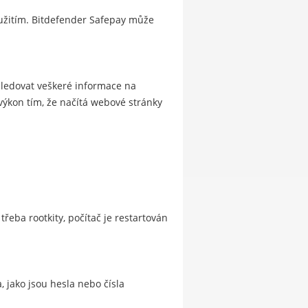
eužitím. Bitdefender Safepay může
sledovat veškeré informace na
výkon tím, že načítá webové stránky
eba rootkity, počítač je restartován
, jako jsou hesla nebo čísla