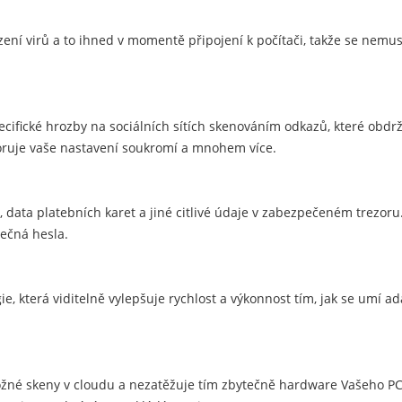
ízení virů a to ihned v momentě připojení k počítači, takže se nemu
pecifické hrozby na sociálních sítích skenováním odkazů, které obdr
itoruje vaše nastavení soukromí a mnohem více.
 data platebních karet a jiné citlivé údaje v zabezpečeném trezoru.
ečná hesla.
gie, která viditelně vylepšuje rychlost a výkonnost tím, jak se umí a
žné skeny v cloudu a nezatěžuje tím zbytečně hardware Vašeho PC.