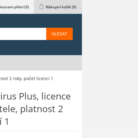
Seznam přání
(0)
Nákupní košík
(0)
HLEDAT
ost 2 roky, počet licencí 1
irus Plus, licence
ele, platnost 2
í 1