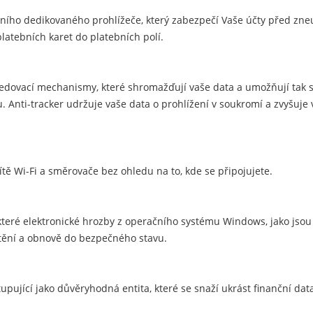
átního dedikovaného prohlížeče, který zabezpečí Vaše účty před zn
latebních karet do platebních polí.
sledovací mechanismy, které shromažďují vaše data a umožňují tak 
nti-tracker udržuje vaše data o prohlížení v soukromí a zvyšuje 
ítě Wi-Fi a směrovače bez ohledu na to, kde se připojujete.
eré elektronické hrozby z operačního systému Windows, jako jsou tř
tění a obnově do bezpečného stavu.
upující jako důvěryhodná entita, které se snaží ukrást finanční data