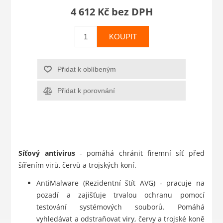
4 612 Kč bez DPH
KOUPIT
Přidat k oblíbeným
Přidat k porovnání
Síťový antivirus
- pomáhá chránit firemní síť před
šířením virů, červů a trojských koní.
AntiMalware (Rezidentní štít AVG) - pracuje na
pozadí a zajišťuje trvalou ochranu pomocí
testování systémových souborů. Pomáhá
vyhledávat a odstraňovat viry, červy a trojské koně