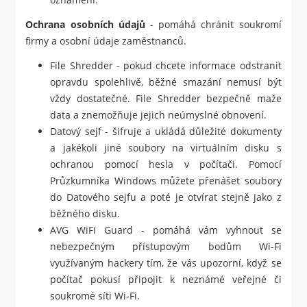
Ochrana osobních údajů
- pomáhá chránit soukromí
firmy a osobní údaje zaměstnanců.
File Shredder - pokud chcete informace odstranit
opravdu spolehlivě, běžné smazání nemusí být
vždy dostatečné. File Shredder bezpečně maže
data a znemožňuje jejich neúmyslné obnovení.
Datový sejf - šifruje a ukládá důležité dokumenty
a jakékoli jiné soubory na virtuálním disku s
ochranou pomocí hesla v počítači. Pomocí
Průzkumníka Windows můžete přenášet soubory
do Datového sejfu a poté je otvírat stejně jako z
běžného disku.
AVG WiFi Guard - pomáhá vám vyhnout se
nebezpečným přístupovým bodům Wi-Fi
využívaným hackery tím, že vás upozorní, když se
počítač pokusí připojit k neznámé veřejné či
soukromé síti Wi-Fi.