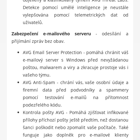
Detekce pomocí umělé inteligence je neustále
vylepšována pomocí telemetrických dat od
uživatelů.
Zabezpečení e-mailového serveru
- odesílání a
přijímání zpráv bez obav.
AVG Email Server Protection - pomáhá chránit váš
e-mailový server s Windows před nevyžádanou
poštou, malwarem a viry a zkracuje prostoje vás i
vašeho týmu.
AVG Anti-Spam - chrání vás, vaše osobní údaje a
firemní data před podvodníky a spammery
pomocí testování e-mailů na přítomnost
podezřelého kódu.
Kontrola pošty AVG - Pomáhá zjišťovat infikované
přílohy příchozí pošty ještě předtím, než dostanou
šanci poškodit nebo zpomalit vaše počítače. Také
funguje jako doplněk pro e-mailové klienty