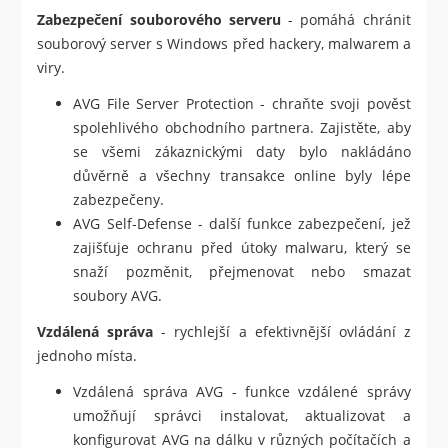
Zabezpečení souborového serveru
- pomáhá chránit
souborový server s Windows před hackery, malwarem a
viry.
AVG File Server Protection - chraňte svoji pověst
spolehlivého obchodního partnera. Zajistěte, aby
se všemi zákaznickými daty bylo nakládáno
důvěrně a všechny transakce online byly lépe
zabezpečeny.
AVG Self-Defense - další funkce zabezpečení, jež
zajišťuje ochranu před útoky malwaru, který se
snaží pozměnit, přejmenovat nebo smazat
soubory AVG.
Vzdálená správa
- rychlejší a efektivnější ovládání z
jednoho místa.
Vzdálená správa AVG - funkce vzdálené správy
umožňují správci instalovat, aktualizovat a
konfigurovat AVG na dálku v různých počítačích a