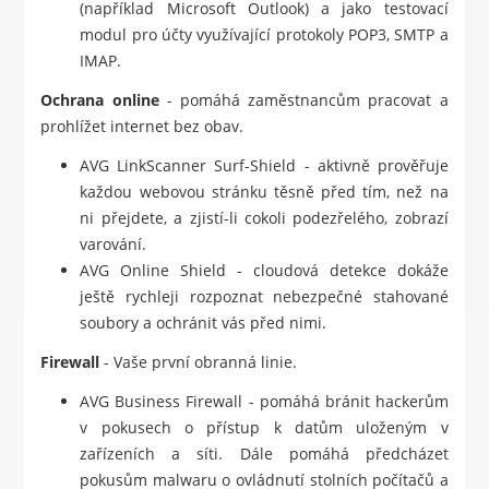
(například Microsoft Outlook) a jako testovací
modul pro účty využívající protokoly POP3, SMTP a
IMAP.
Ochrana online
- pomáhá zaměstnancům pracovat a
prohlížet internet bez obav.
AVG LinkScanner Surf-Shield - aktivně prověřuje
každou webovou stránku těsně před tím, než na
ni přejdete, a zjistí-li cokoli podezřelého, zobrazí
varování.
AVG Online Shield - cloudová detekce dokáže
ještě rychleji rozpoznat nebezpečné stahované
soubory a ochránit vás před nimi.
Firewall
- Vaše první obranná linie.
AVG Business Firewall - pomáhá bránit hackerům
v pokusech o přístup k datům uloženým v
zařízeních a síti. Dále pomáhá předcházet
pokusům malwaru o ovládnutí stolních počítačů a