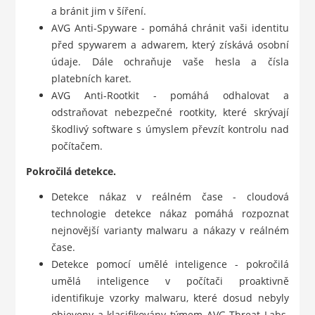
a bránit jim v šíření.
AVG Anti-Spyware - pomáhá chránit vaši identitu
před spywarem a adwarem, který získává osobní
údaje. Dále ochraňuje vaše hesla a čísla
platebních karet.
AVG Anti-Rootkit - pomáhá odhalovat a
odstraňovat nebezpečné rootkity, které skrývají
škodlivý software s úmyslem převzít kontrolu nad
počítačem.
Pokročilá detekce.
Detekce nákaz v reálném čase - cloudová
technologie detekce nákaz pomáhá rozpoznat
nejnovější varianty malwaru a nákazy v reálném
čase.
Detekce pomocí umělé inteligence - pokročilá
umělá inteligence v počítači proaktivně
identifikuje vzorky malwaru, které dosud nebyly
objeveny a klasifikovány týmem AVG Threat Labs.