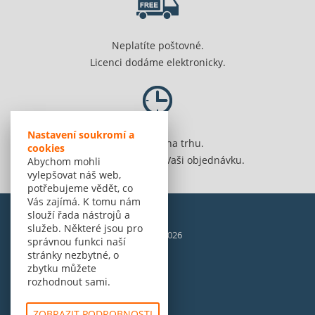
Neplatíte poštovné.
Licenci dodáme elektronicky.
Nastavení soukromí a
Jsme 20 let na trhu.
cookies
Spolehlivě vyřídíme Vaši objednávku.
Abychom mohli
vylepšovat náš web,
potřebujeme vědět, co
Vás zajímá. K tomu nám
slouží řada nástrojů a
služeb. Některé jsou pro
© Amenit Software Solutions, 1998 - 2026
správnou funkci naší
Powered by
nopCommerce
stránky nezbytné, o
zbytku můžete
rozhodnout sami.
ZOBRAZIT PODROBNOSTI