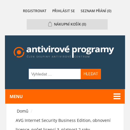
REGISTROVAT
PŘIHLÁSIT SE
SEZNAM PŘÁNÍ
(0)
NÁKUPNÍ KOŠÍK
(0)
HLEDAT
MENU
Domů
/
AVG Internet Security Business Edition, obnovení
licence, počet licencí 3, platnost 2 roky