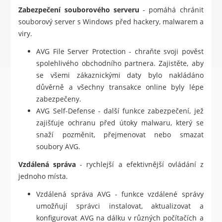
Zabezpečení souborového serveru
- pomáhá chránit
souborový server s Windows před hackery, malwarem a
viry.
AVG File Server Protection - chraňte svoji pověst
spolehlivého obchodního partnera. Zajistěte, aby
se všemi zákaznickými daty bylo nakládáno
důvěrně a všechny transakce online byly lépe
zabezpečeny.
AVG Self-Defense - další funkce zabezpečení, jež
zajišťuje ochranu před útoky malwaru, který se
snaží pozměnit, přejmenovat nebo smazat
soubory AVG.
Vzdálená správa
- rychlejší a efektivnější ovládání z
jednoho místa.
Vzdálená správa AVG - funkce vzdálené správy
umožňují správci instalovat, aktualizovat a
konfigurovat AVG na dálku v různých počítačích a