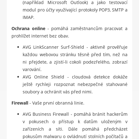
(například Microsoft Outlook) a jako testovací
modul pro účty využívající protokoly POP3, SMTP a
IMAP.
Ochrana online
- pomáhá zaměstnancům pracovat a
prohlížet internet bez obav.
AVG LinkScanner Surf-Shield - aktivně prověřuje
každou webovou stránku těsně před tím, než na
ni přejdete, a zjistí-li cokoli podezřelého, zobrazí
varování.
AVG Online Shield - cloudová detekce dokáže
ještě rychleji rozpoznat nebezpečné stahované
soubory a ochránit vás před nimi.
Firewall
- Vaše první obranná linie.
AVG Business Firewall - pomáhá bránit hackerům
v pokusech o přístup k datům uloženým v
zařízeních a síti. Dále pomáhá předcházet
pokusům malwaru o ovládnutí stolních počítačů a