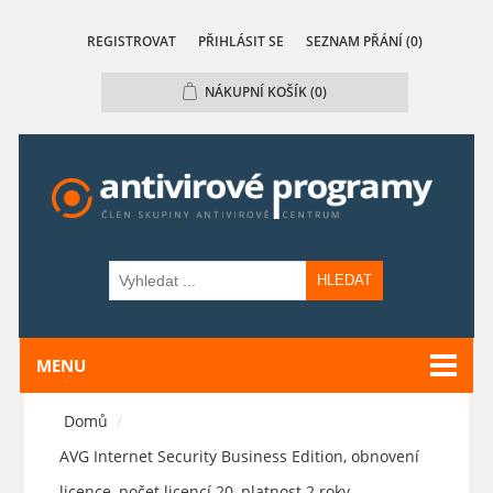
REGISTROVAT
PŘIHLÁSIT SE
SEZNAM PŘÁNÍ
(0)
NÁKUPNÍ KOŠÍK
(0)
HLEDAT
MENU
Domů
/
AVG Internet Security Business Edition, obnovení
licence, počet licencí 20, platnost 2 roky