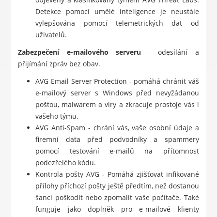
Detekce pomocí umělé inteligence je neustále
vylepšována pomocí telemetrických dat od
uživatelů.
Zabezpečení e-mailového serveru
- odesílání a
přijímání zpráv bez obav.
AVG Email Server Protection - pomáhá chránit váš
e-mailový server s Windows před nevyžádanou
poštou, malwarem a viry a zkracuje prostoje vás i
vašeho týmu.
AVG Anti-Spam - chrání vás, vaše osobní údaje a
firemní data před podvodníky a spammery
pomocí testování e-mailů na přítomnost
podezřelého kódu.
Kontrola pošty AVG - Pomáhá zjišťovat infikované
přílohy příchozí pošty ještě předtím, než dostanou
šanci poškodit nebo zpomalit vaše počítače. Také
funguje jako doplněk pro e-mailové klienty