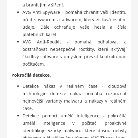
a bránit jim v šíření.
AVG Anti-Spyware - pomáhá chránit vaši identitu
před spywarem a adwarem, který získává osobní
údaje. Dále ochraňuje vaše hesla a čísla
platebních karet.
AVG Anti-Rootkit - pomáhá odhalovat a
odstraňovat nebezpečné rootkity, které skrývají
škodlivý software s úmyslem převzít kontrolu nad
počítačem.
Pokročilá detekce.
Detekce nákaz v reálném čase - cloudová
technologie detekce nákaz pomáhá rozpoznat
nejnovější varianty malwaru a nákazy v reálném
čase.
Detekce pomocí umělé inteligence - pokročilá
umělá inteligence v počítači proaktivně
identifikuje vzorky malwaru, které dosud nebyly
objeveny a klasifikovány týmem AVG Threat Labs.