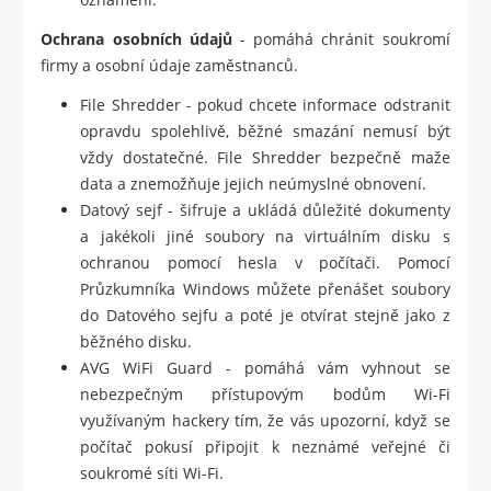
Ochrana osobních údajů
- pomáhá chránit soukromí
firmy a osobní údaje zaměstnanců.
File Shredder - pokud chcete informace odstranit
opravdu spolehlivě, běžné smazání nemusí být
vždy dostatečné. File Shredder bezpečně maže
data a znemožňuje jejich neúmyslné obnovení.
Datový sejf - šifruje a ukládá důležité dokumenty
a jakékoli jiné soubory na virtuálním disku s
ochranou pomocí hesla v počítači. Pomocí
Průzkumníka Windows můžete přenášet soubory
do Datového sejfu a poté je otvírat stejně jako z
běžného disku.
AVG WiFi Guard - pomáhá vám vyhnout se
nebezpečným přístupovým bodům Wi-Fi
využívaným hackery tím, že vás upozorní, když se
počítač pokusí připojit k neznámé veřejné či
soukromé síti Wi-Fi.