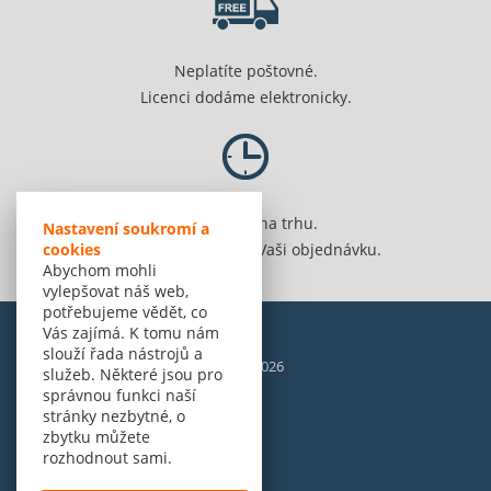
Neplatíte poštovné.
Licenci dodáme elektronicky.
Jsme 20 let na trhu.
Nastavení soukromí a
cookies
Spolehlivě vyřídíme Vaši objednávku.
Abychom mohli
vylepšovat náš web,
potřebujeme vědět, co
Vás zajímá. K tomu nám
slouží řada nástrojů a
© Amenit Software Solutions, 1998 - 2026
služeb. Některé jsou pro
Powered by
nopCommerce
správnou funkci naší
stránky nezbytné, o
zbytku můžete
rozhodnout sami.