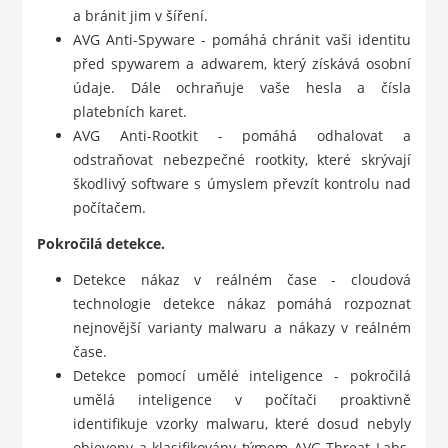
a bránit jim v šíření.
AVG Anti-Spyware - pomáhá chránit vaši identitu
před spywarem a adwarem, který získává osobní
údaje. Dále ochraňuje vaše hesla a čísla
platebních karet.
AVG Anti-Rootkit - pomáhá odhalovat a
odstraňovat nebezpečné rootkity, které skrývají
škodlivý software s úmyslem převzít kontrolu nad
počítačem.
Pokročilá detekce.
Detekce nákaz v reálném čase - cloudová
technologie detekce nákaz pomáhá rozpoznat
nejnovější varianty malwaru a nákazy v reálném
čase.
Detekce pomocí umělé inteligence - pokročilá
umělá inteligence v počítači proaktivně
identifikuje vzorky malwaru, které dosud nebyly
objeveny a klasifikovány týmem AVG Threat Labs.