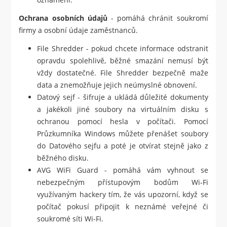
Ochrana osobních údajů
- pomáhá chránit soukromí
firmy a osobní údaje zaměstnanců.
File Shredder - pokud chcete informace odstranit
opravdu spolehlivě, běžné smazání nemusí být
vždy dostatečné. File Shredder bezpečně maže
data a znemožňuje jejich neúmyslné obnovení.
Datový sejf - šifruje a ukládá důležité dokumenty
a jakékoli jiné soubory na virtuálním disku s
ochranou pomocí hesla v počítači. Pomocí
Průzkumníka Windows můžete přenášet soubory
do Datového sejfu a poté je otvírat stejně jako z
běžného disku.
AVG WiFi Guard - pomáhá vám vyhnout se
nebezpečným přístupovým bodům Wi-Fi
využívaným hackery tím, že vás upozorní, když se
počítač pokusí připojit k neznámé veřejné či
soukromé síti Wi-Fi.