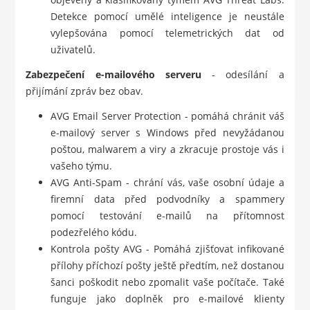
Detekce pomocí umělé inteligence je neustále
vylepšována pomocí telemetrických dat od
uživatelů.
Zabezpečení e-mailového serveru
- odesílání a
přijímání zpráv bez obav.
AVG Email Server Protection - pomáhá chránit váš
e-mailový server s Windows před nevyžádanou
poštou, malwarem a viry a zkracuje prostoje vás i
vašeho týmu.
AVG Anti-Spam - chrání vás, vaše osobní údaje a
firemní data před podvodníky a spammery
pomocí testování e-mailů na přítomnost
podezřelého kódu.
Kontrola pošty AVG - Pomáhá zjišťovat infikované
přílohy příchozí pošty ještě předtím, než dostanou
šanci poškodit nebo zpomalit vaše počítače. Také
funguje jako doplněk pro e-mailové klienty