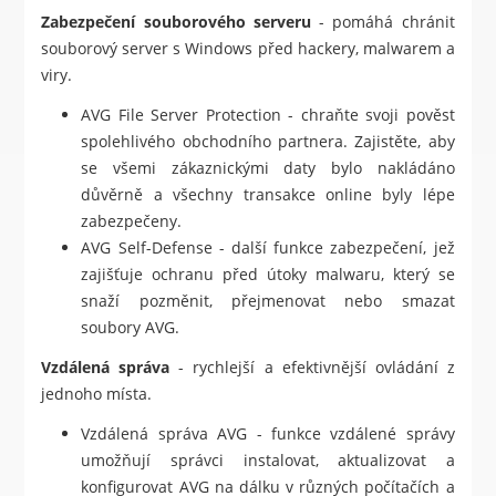
Zabezpečení souborového serveru
- pomáhá chránit
souborový server s Windows před hackery, malwarem a
viry.
AVG File Server Protection - chraňte svoji pověst
spolehlivého obchodního partnera. Zajistěte, aby
se všemi zákaznickými daty bylo nakládáno
důvěrně a všechny transakce online byly lépe
zabezpečeny.
AVG Self-Defense - další funkce zabezpečení, jež
zajišťuje ochranu před útoky malwaru, který se
snaží pozměnit, přejmenovat nebo smazat
soubory AVG.
Vzdálená správa
- rychlejší a efektivnější ovládání z
jednoho místa.
Vzdálená správa AVG - funkce vzdálené správy
umožňují správci instalovat, aktualizovat a
konfigurovat AVG na dálku v různých počítačích a