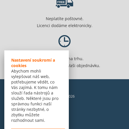
Neplatíte poštovné.
Licenci dodáme elektronicky.
Jsme 20 let na trhu.
Nastavení soukromí a
cookies
Spolehlivě vyřídíme Vaši objednávku.
Abychom mohli
vylepšovat náš web,
potřebujeme vědět, co
Vás zajímá. K tomu nám
slouží řada nástrojů a
© Amenit Software Solutions, 1998 - 2026
služeb. Některé jsou pro
Powered by
nopCommerce
správnou funkci naší
stránky nezbytné, o
zbytku můžete
rozhodnout sami.