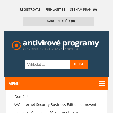
REGISTROVAT
PŘIHLÁSIT SE
SEZNAM PŘÁNÍ
(0)
NÁKUPNÍ KOŠÍK
(0)
HLEDAT
MENU
Domů
/
AVG Internet Security Business Edition, obnovení
licence, počet licencí 20, platnost 1 rok