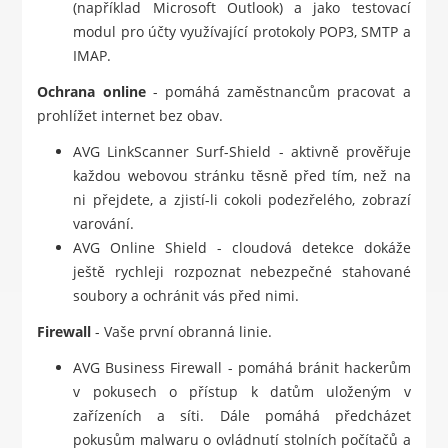
(například Microsoft Outlook) a jako testovací
modul pro účty využívající protokoly POP3, SMTP a
IMAP.
Ochrana online
- pomáhá zaměstnancům pracovat a
prohlížet internet bez obav.
AVG LinkScanner Surf-Shield - aktivně prověřuje
každou webovou stránku těsně před tím, než na
ni přejdete, a zjistí-li cokoli podezřelého, zobrazí
varování.
AVG Online Shield - cloudová detekce dokáže
ještě rychleji rozpoznat nebezpečné stahované
soubory a ochránit vás před nimi.
Firewall
- Vaše první obranná linie.
AVG Business Firewall - pomáhá bránit hackerům
v pokusech o přístup k datům uloženým v
zařízeních a síti. Dále pomáhá předcházet
pokusům malwaru o ovládnutí stolních počítačů a