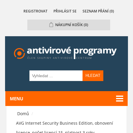
REGISTROVAT
PŘIHLÁSIT SE
SEZNAM PŘÁNÍ
(0)
NÁKUPNÍ KOŠÍK
(0)
HLEDAT
MENU
Domů
/
AVG Internet Security Business Edition, obnovení
licence, počet licencí 15, platnost 3 roky