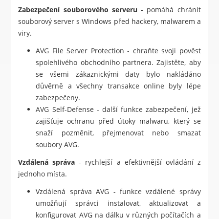
Zabezpečení souborového serveru
- pomáhá chránit
souborový server s Windows před hackery, malwarem a
viry.
AVG File Server Protection - chraňte svoji pověst
spolehlivého obchodního partnera. Zajistěte, aby
se všemi zákaznickými daty bylo nakládáno
důvěrně a všechny transakce online byly lépe
zabezpečeny.
AVG Self-Defense - další funkce zabezpečení, jež
zajišťuje ochranu před útoky malwaru, který se
snaží pozměnit, přejmenovat nebo smazat
soubory AVG.
Vzdálená správa
- rychlejší a efektivnější ovládání z
jednoho místa.
Vzdálená správa AVG - funkce vzdálené správy
umožňují správci instalovat, aktualizovat a
konfigurovat AVG na dálku v různých počítačích a