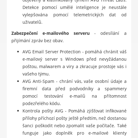
Detekce pomocí umělé inteligence je neustále
vylepšována pomocí telemetrických dat od
uživatelů.
Zabezpečení e-mailového serveru
- odesílání a
přijímání zpráv bez obav.
AVG Email Server Protection - pomáhá chránit váš
e-mailový server s Windows před nevyžádanou
poštou, malwarem a viry a zkracuje prostoje vás i
vašeho týmu.
AVG Anti-Spam - chrání vás, vaše osobní údaje a
firemní data před podvodníky a spammery
pomocí testování e-mailů na přítomnost
podezřelého kódu.
Kontrola pošty AVG - Pomáhá zjišťovat infikované
přílohy příchozí pošty ještě předtím, než dostanou
šanci poškodit nebo zpomalit vaše počítače. Také
funguje jako doplněk pro e-mailové klienty