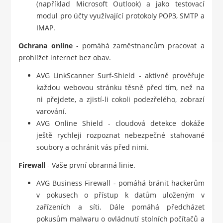
(například Microsoft Outlook) a jako testovací
modul pro účty využívající protokoly POP3, SMTP a
IMAP.
Ochrana online
- pomáhá zaměstnancům pracovat a
prohlížet internet bez obav.
AVG LinkScanner Surf-Shield - aktivně prověřuje
každou webovou stránku těsně před tím, než na
ni přejdete, a zjistí-li cokoli podezřelého, zobrazí
varování.
AVG Online Shield - cloudová detekce dokáže
ještě rychleji rozpoznat nebezpečné stahované
soubory a ochránit vás před nimi.
Firewall
- Vaše první obranná linie.
AVG Business Firewall - pomáhá bránit hackerům
v pokusech o přístup k datům uloženým v
zařízeních a síti. Dále pomáhá předcházet
pokusům malwaru o ovládnutí stolních počítačů a