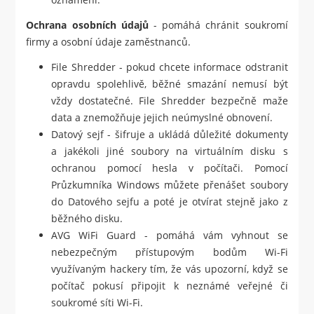
Ochrana osobních údajů
- pomáhá chránit soukromí
firmy a osobní údaje zaměstnanců.
File Shredder - pokud chcete informace odstranit
opravdu spolehlivě, běžné smazání nemusí být
vždy dostatečné. File Shredder bezpečně maže
data a znemožňuje jejich neúmyslné obnovení.
Datový sejf - šifruje a ukládá důležité dokumenty
a jakékoli jiné soubory na virtuálním disku s
ochranou pomocí hesla v počítači. Pomocí
Průzkumníka Windows můžete přenášet soubory
do Datového sejfu a poté je otvírat stejně jako z
běžného disku.
AVG WiFi Guard - pomáhá vám vyhnout se
nebezpečným přístupovým bodům Wi-Fi
využívaným hackery tím, že vás upozorní, když se
počítač pokusí připojit k neznámé veřejné či
soukromé síti Wi-Fi.