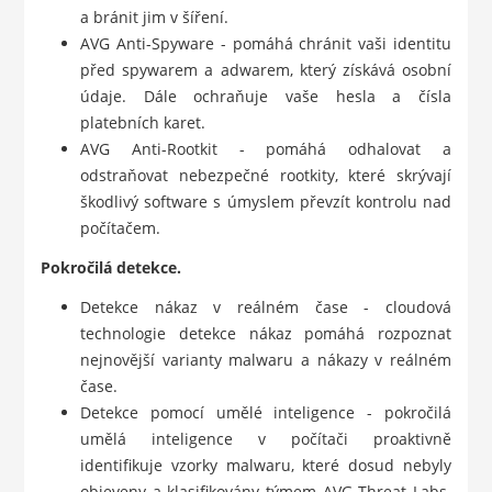
a bránit jim v šíření.
AVG Anti-Spyware - pomáhá chránit vaši identitu
před spywarem a adwarem, který získává osobní
údaje. Dále ochraňuje vaše hesla a čísla
platebních karet.
AVG Anti-Rootkit - pomáhá odhalovat a
odstraňovat nebezpečné rootkity, které skrývají
škodlivý software s úmyslem převzít kontrolu nad
počítačem.
Pokročilá detekce.
Detekce nákaz v reálném čase - cloudová
technologie detekce nákaz pomáhá rozpoznat
nejnovější varianty malwaru a nákazy v reálném
čase.
Detekce pomocí umělé inteligence - pokročilá
umělá inteligence v počítači proaktivně
identifikuje vzorky malwaru, které dosud nebyly
objeveny a klasifikovány týmem AVG Threat Labs.