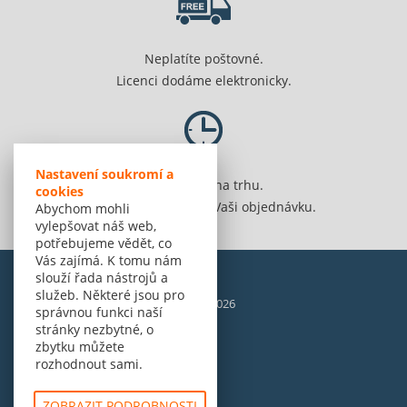
Neplatíte poštovné.
Licenci dodáme elektronicky.
Nastavení soukromí a
Jsme 20 let na trhu.
cookies
Spolehlivě vyřídíme Vaši objednávku.
Abychom mohli
vylepšovat náš web,
potřebujeme vědět, co
Vás zajímá. K tomu nám
slouží řada nástrojů a
služeb. Některé jsou pro
© Amenit Software Solutions, 1998 - 2026
správnou funkci naší
Powered by
nopCommerce
stránky nezbytné, o
zbytku můžete
rozhodnout sami.
ZOBRAZIT PODROBNOSTI