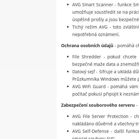
AVG Smart Scanner - funkce Smar
umožňuje soustředit se na prác
úspěšně prošly a jsou bezpečné
Tichý režim AVG - toto zvláštn
nepotřebná oznámení.
Ochrana osobních údajů
- pomáhá ch
File Shredder - pokud chcete 
bezpečně maže data a znemožňu
Datový sejf - šifruje a ukládá 
Průzkumníka Windows můžete pře
AVG WiFi Guard - pomáhá vám 
počítač pokusí připojit k neznám
Zabezpečení souborového serveru
-
AVG File Server Protection - c
nakládáno důvěrně a všechny tr
AVG Self-Defense - další funkc
smazat soubory AVG.