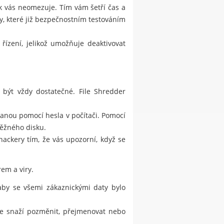
ak vás neomezuje. Tím vám šetří čas a
, které již bezpečnostním testováním
řízení, jelikož umožňuje deaktivovat
 být vždy dostatečné. File Shredder
hranou pomocí hesla v počítači. Pomocí
běžného disku.
kery tím, že vás upozorní, když se
em a viry.
 aby se všemi zákaznickými daty bylo
 se snaží pozměnit, přejmenovat nebo