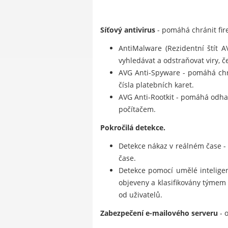
Síťový antivirus
- pomáhá chránit fire
AntiMalware (Rezidentní štít 
vyhledávat a odstraňovat viry, če
AVG Anti-Spyware - pomáhá chrá
čísla platebních karet.
AVG Anti-Rootkit - pomáhá odhal
počítačem.
Pokročilá detekce.
Detekce nákaz v reálném čase -
čase.
Detekce pomocí umělé inteligenc
objeveny a klasifikovány týmem
od uživatelů.
Zabezpečení e-mailového serveru
- o