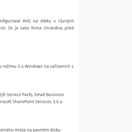
konfigurovat AVG na dálku v různých
istí, že je vaše firma chráněna před
s v režimu S a Windows na zařízeních s
jší Service Pack), Small Business
rosoft SharePoint Services 3.0 a
 volného místa na pevném disku