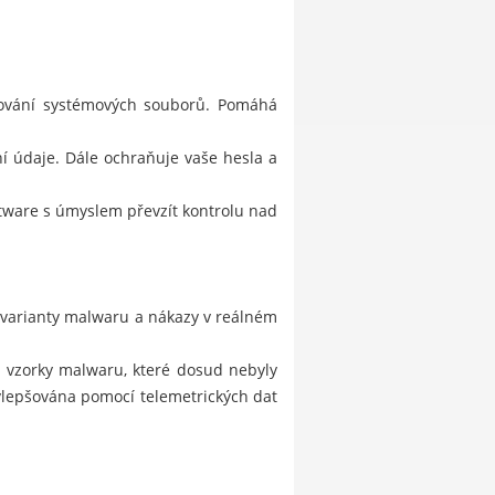
stování systémových souborů. Pomáhá
í údaje. Dále ochraňuje vaše hesla a
ftware s úmyslem převzít kontrolu nad
 varianty malwaru a nákazy v reálném
je vzorky malwaru, které dosud nebyly
ylepšována pomocí telemetrických dat