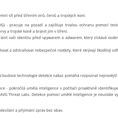
mní síť před šířením virů, červů a trojských koní.
AVG) - pracuje na pozadí a zajišťuje trvalou ochranu pomocí te
rvy a trojské koně a bránit jim v šíření.
nit vaši identitu před spywarem a adwarem, který získává osobn
ovat a odstraňovat nebezpečné rootkity, které skrývají škodlivý so
 cloudová technologie detekce nákaz pomáhá rozpoznat nejnovější
e - pokročilá umělá inteligence v počítači proaktivně identifiku
 AVG Threat Labs. Detekce pomocí umělé inteligence je neustále v
desílání a přijímání zpráv bez obav.