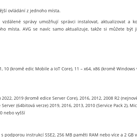
nější ovládání z jednoho místa.
vzdálené správy umožňují správci instalovat, aktualizovat a 
noho místa. AVG se navíc samo aktualizuje, takže si můžete být j
.1, 10 (kromě edic Mobile a IoT Core), 11 – x64, x86 (kromě Window
2022, 2019 (kromě edice Server Core), 2016, 2012, 2008 R2 (nejnově
Server (64bitová verze) 2019, 2016, 2013, 2010 (Service Pack 2), Mic
0 nebo vyšší
4 s podporou instrukcí SSE2, 256 MB paměti RAM nebo více a 2 GB