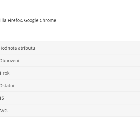
illa Firefox, Google Chrome
Hodnota atributu
Obnovení
1 rok
Ostatní
15
AVG