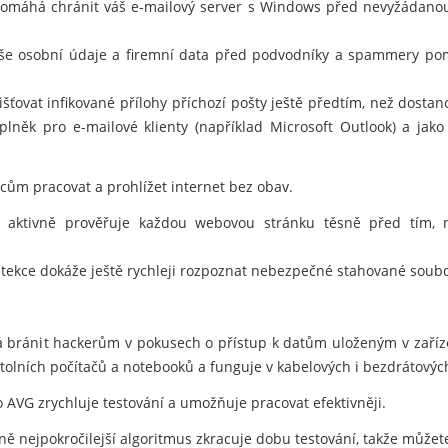
 pomáhá chránit váš e-mailový server s Windows před nevyžádanou
aše osobní údaje a firemní data před podvodníky a spammery pom
šťovat infikované přílohy příchozí pošty ještě předtím, než dosta
plněk pro e-mailové klienty (například Microsoft Outlook) a jako 
m pracovat a prohlížet internet bez obav.
 aktivně prověřuje každou webovou stránku těsně před tím, než
tekce dokáže ještě rychleji rozpoznat nebezpečné stahované soubo
 bránit hackerům v pokusech o přístup k datům uloženým v zaříz
lních počítačů a notebooků a funguje v kabelových i bezdrátových
 AVG zrychluje testování a umožňuje pracovat efektivněji.
 nejpokročilejší algoritmus zkracuje dobu testování, takže můžete 