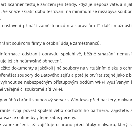
t Scanner testuje zařízení jen tehdy, když je nepoužíváte, a nij
i. Ve snaze zkrátit dobu testování na minimum se nezabývá soubory
.
í nastavení přináší zaměstnancům a správcům IT další možnosti 
ránit soukromí firmy a osobní údaje zaměstnanců.
informace odstranit opravdu spolehlivě, běžné smazání nemusí
je jejich neúmyslné obnovení.
důležité dokumenty a jakékoli jiné soubory na virtuálním disku s oc
nášet soubory do Datového sejfu a poté je otvírat stejně jako z 
vyhnout se nebezpečným přístupovým bodům Wi-Fi využívaným hac
é veřejné či soukromé síti Wi-Fi.
 pomáhá chránit souborový server s Windows před hackery, malwar
hraňte svoji pověst spolehlivého obchodního partnera. Zajistěte,
ansakce online byly lépe zabezpečeny.
e zabezpečení, jež zajišťuje ochranu před útoky malwaru, který