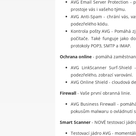
AVG Email Server Protection -
prostoje vás i vašeho týmu.
AVG Anti-Spam - chrání vás, v
podezřelého kódu.
Kontrola pošty AVG - Pomáhá zji
počítače. Také funguje jako do
protokoly POP3, SMTP a IMAP.
Ochrana online
- pomáhá zaměstnanců
AVG LinkScanner Surf-Shield -
podezřelého, zobrazí varování.
AVG Online Shield - cloudová de
Firewall
- Vaše první obranná linie.
AVG Business Firewall - pomáhá
pokusům malwaru o ovládnutí sto
Smart Scanner
- NOVÉ testovací jádro
Testovací jádro AVG - momentálně