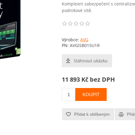
Komplexní zabezpečení s centraliz
podnikové sítě.
Výrobce:
AVG
PN:
AVGISB015U1R
Stáhnout ukázku
11 893 Kč bez DPH
KOUPIT
Přidat k oblíbeným
Přid