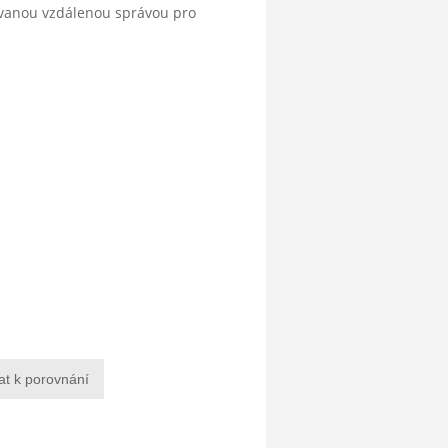
ovanou vzdálenou správou pro
at k porovnání