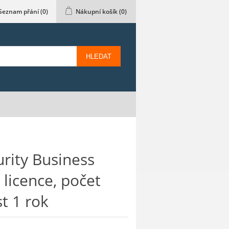
Seznam přání
(0)
Nákupní košík
(0)
HLEDAT
rity Business
 licence, počet
st 1 rok