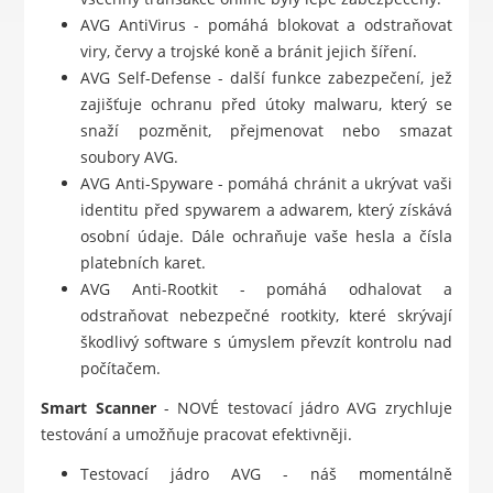
AVG AntiVirus - pomáhá blokovat a odstraňovat
viry, červy a trojské koně a bránit jejich šíření.
AVG Self-Defense - další funkce zabezpečení, jež
zajišťuje ochranu před útoky malwaru, který se
snaží pozměnit, přejmenovat nebo smazat
soubory AVG.
AVG Anti-Spyware - pomáhá chránit a ukrývat vaši
identitu před spywarem a adwarem, který získává
osobní údaje. Dále ochraňuje vaše hesla a čísla
platebních karet.
AVG Anti-Rootkit - pomáhá odhalovat a
odstraňovat nebezpečné rootkity, které skrývají
škodlivý software s úmyslem převzít kontrolu nad
počítačem.
Smart Scanner
- NOVÉ testovací jádro AVG zrychluje
testování a umožňuje pracovat efektivněji.
Testovací jádro AVG - náš momentálně