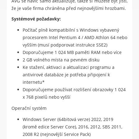
AVG se navíc samo aktualizuje, takže si můžete být jistí,
že je vaše firma chráněna před nejnovějšími hrozbami.
Systémové požadavky:
Počítač plně kompatibilní s Windows vybavený
procesorem Intel Pentium 4 / AMD Athlon 64 nebo
vyšším (musí podporovat instrukce SSE2)
Doporučujeme 1 024 MB paměti RAM nebo více
2 GB volného místa na pevném disku
Ke stažení, aktivaci a aktualizaci programu a
antivirové databáze je potřeba připojení k
internetu*
Doporučujeme používat rozlišení obrazovky 1 024
x 768 pixelů nebo vyšší
Operační systém
Windows Server (64bitová verze) 2022, 2019
(kromě edice Server Core), 2016, 2012, SBS 2011,
2008 R2 (nejnovější Service Pack)