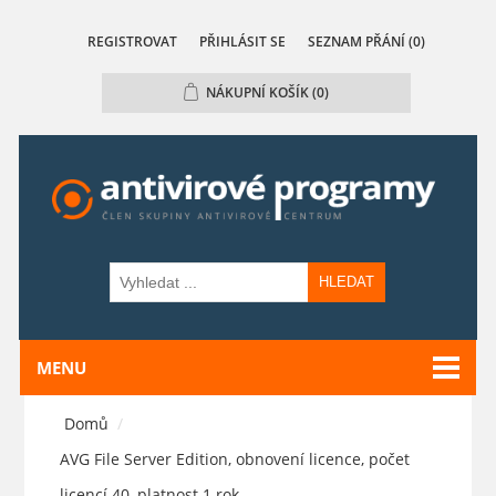
REGISTROVAT
PŘIHLÁSIT SE
SEZNAM PŘÁNÍ
(0)
NÁKUPNÍ KOŠÍK
(0)
HLEDAT
MENU
Domů
/
AVG File Server Edition, obnovení licence, počet
licencí 40, platnost 1 rok