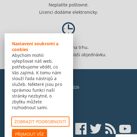
Neplatíte poštovné.
Licenci dodáme elektronicky.
Nastavení soukromí a
Jsme 20 let na trhu.
cookies
Spolehlivě vyřídíme Vaši objednávku.
Abychom mohli
vylepšovat náš web,
potřebujeme vědět, co
Vás zajímá. K tomu nám
slouží řada nástrojů a
služeb. Některé jsou pro
© Amenit Software Solutions, 1998 - 2026
správnou funkci naší
Powered by
nopCommerce
stránky nezbytné, o
zbytku můžete
rozhodnout sami.
ZOBRAZIT PODROBNOSTI
PŘIJMOUT VŠE