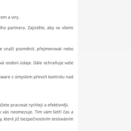
em a viry.
o partnera. Zajistěte, aby se všemi
 se snaží pozměnit, přejmenovat nebo
vá osobní údaje. Dále ochraňuje vaše
ftware s úmyslem převzít kontrolu nad
ete pracovat rychleji a efektivněji.
ak vás neomezuje. Tím vám šetří čas a
, které již bezpečnostním testováním