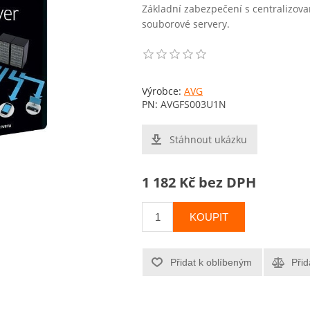
Základní zabezpečení s centralizov
souborové servery.
Výrobce:
AVG
PN:
AVGFS003U1N
Stáhnout ukázku
1 182 Kč bez DPH
KOUPIT
Přidat k oblíbeným
Přid