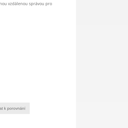
anou vzdálenou správou pro
at k porovnání