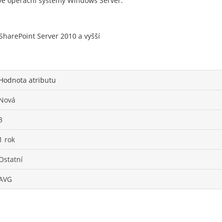
vé operační systémy Windows Server.
SharePoint Server 2010 a vyšší
Hodnota atributu
Nová
3
1 rok
Ostatní
AVG