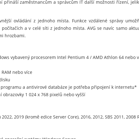
ní přináší zaměstnancům a správcům IT další možnosti řízení, jel
ivnější ovládání z jednoho místa. Funkce vzdálené správy umožňuj
očítačích a v celé síti z jednoho místa. AVG se navíc samo aktuali
mi hrozbami.
ndows vybavený procesorem Intel Pentium 4 / AMD Athlon 64 nebo 
 RAM nebo více
disku
ci programu a antivirové databáze je potřeba připojení k internetu*
 obrazovky 1 024 x 768 pixelů nebo vyšší
 2022, 2019 (kromě edice Server Core), 2016, 2012, SBS 2011, 2008 R