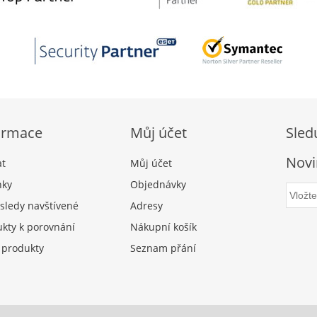
ormace
Můj účet
Sled
Novi
at
Můj účet
nky
Objednávky
sledy navštívené
Adresy
kty k porovnání
Nákupní košík
 produkty
Seznam přání