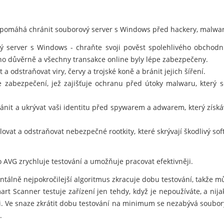
 pomáhá chránit souborový server s Windows před hackery, malwar
 server s Windows - chraňte svoji pověst spolehlivého obchodníh
no důvěrně a všechny transakce online byly lépe zabezpečeny.
a odstraňovat viry, červy a trojské koně a bránit jejich šíření.
e zabezpečení, jež zajišťuje ochranu před útoky malwaru, který
nit a ukrývat vaši identitu před spywarem a adwarem, který získá
ovat a odstraňovat nebezpečné rootkity, které skrývají škodlivý so
 AVG zrychluje testování a umožňuje pracovat efektivněji.
álně nejpokročilejší algoritmus zkracuje dobu testování, takže můž
t Scanner testuje zařízení jen tehdy, když je nepoužíváte, a nij
i. Ve snaze zkrátit dobu testování na minimum se nezabývá soubory
.