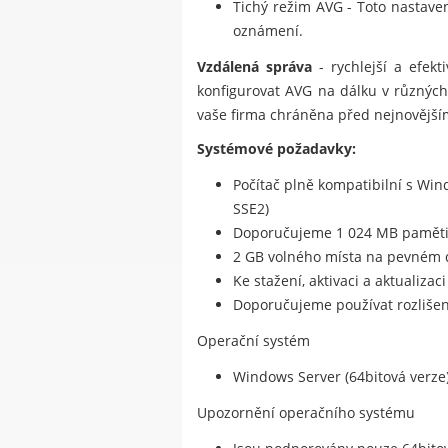
Tichý režim AVG - Toto nastave
oznámení.
Vzdálená správa
- rychlejší a efekt
konfigurovat AVG na dálku v různých p
vaše firma chráněna před nejnovější
Systémové požadavky:
Počítač plně kompatibilní s Wi
SSE2)
Doporučujeme 1 024 MB paměti
2 GB volného místa na pevném 
Ke stažení, aktivaci a aktualiza
Doporučujeme používat rozlišení
Operační systém
Windows Server (64bitová verze)
Upozornění operačního systému