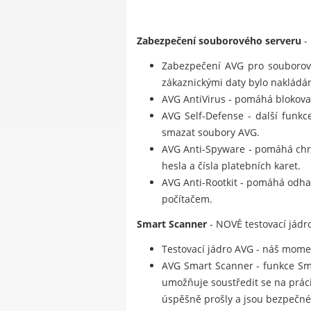
Zabezpečení souborového serveru
-
Zabezpečení AVG pro souborový
zákaznickými daty bylo nakládá
AVG AntiVirus - pomáhá blokovat 
AVG Self-Defense - další funkc
smazat soubory AVG.
AVG Anti-Spyware - pomáhá chrá
hesla a čísla platebních karet.
AVG Anti-Rootkit - pomáhá odhal
počítačem.
Smart Scanner
- NOVÉ testovací jádro
Testovací jádro AVG - náš moment
AVG Smart Scanner - funkce Smar
umožňuje soustředit se na prác
úspěšně prošly a jsou bezpečné