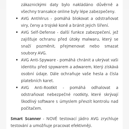
zákaznickými daty bylo nakládáno důvěrně a
všechny transakce online byly lépe zabezpečeny.
AVG AntiVirus - pomáhá blokovat a odstraňovat
viry, červy a trojské koně a bránit jejich šíření.
AVG Self-Defense - další funkce zabezpečení, jež
zajišťuje ochranu před útoky malwaru, který se
snaží pozměnit, přejmenovat nebo smazat
soubory AVG.
AVG Anti-Spyware - pomáhá chránit a ukrývat vaši
identitu před spywarem a adwarem, který získává
osobní údaje. Dále ochraňuje vaše hesla a čísla
platebních karet.
AVG Anti-Rootkit - pomáhá odhalovat a
odstraňovat nebezpečné rootkity, které skrývají
škodlivý software s úmyslem převzít kontrolu nad
počítačem.
Smart Scanner
- NOVÉ testovací jádro AVG zrychluje
testování a umožňuje pracovat efektivněji.