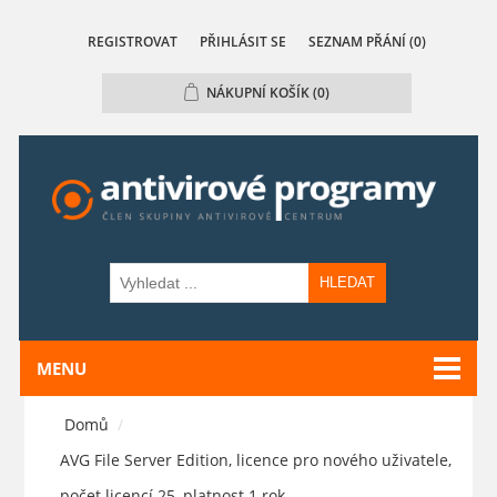
REGISTROVAT
PŘIHLÁSIT SE
SEZNAM PŘÁNÍ
(0)
NÁKUPNÍ KOŠÍK
(0)
HLEDAT
MENU
Domů
/
AVG File Server Edition, licence pro nového uživatele,
počet licencí 25, platnost 1 rok