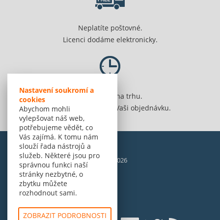
Neplatíte poštovné.
Licenci dodáme elektronicky.
Nastavení soukromí a
Jsme 20 let na trhu.
cookies
Spolehlivě vyřídíme Vaši objednávku.
Abychom mohli
vylepšovat náš web,
potřebujeme vědět, co
Vás zajímá. K tomu nám
slouží řada nástrojů a
služeb. Některé jsou pro
© Amenit Software Solutions, 1998 - 2026
správnou funkci naší
Powered by
nopCommerce
stránky nezbytné, o
zbytku můžete
rozhodnout sami.
ZOBRAZIT PODROBNOSTI