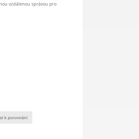
anou vzdálenou správou pro
at k porovnání