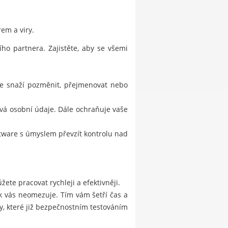
em a viry.
o partnera. Zajistěte, aby se všemi
 se snaží pozměnit, přejmenovat nebo
vá osobní údaje. Dále ochraňuje vaše
ftware s úmyslem převzít kontrolu nad
ete pracovat rychleji a efektivněji.
ak vás neomezuje. Tím vám šetří čas a
, které již bezpečnostním testováním