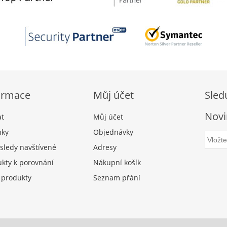
ormace
Můj účet
Sled
Novi
at
Můj účet
nky
Objednávky
sledy navštívené
Adresy
kty k porovnání
Nákupní košík
 produkty
Seznam přání