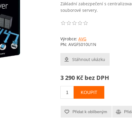
Základní zabezpečení s centralizov
souborové servery.
Výrobce:
AVG
PN:
AVGFS010U1N
Stáhnout ukázku
3 290 Kč bez DPH
KOUPIT
Přidat k oblíbeným
Přid