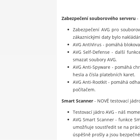
Zabezpečení souborového serveru
-
Zabezpečení AVG pro souborový
zákaznickými daty bylo nakládá
AVG AntiVirus - pomáhá blokovat 
AVG Self-Defense - další funkc
smazat soubory AVG.
AVG Anti-Spyware - pomáhá chrá
hesla a čísla platebních karet.
AVG Anti-Rootkit - pomáhá odhal
počítačem.
Smart Scanner
- NOVÉ testovací jádro
Testovací jádro AVG - náš moment
AVG Smart Scanner - funkce Smar
umožňuje soustředit se na prác
úspěšně prošly a jsou bezpečné