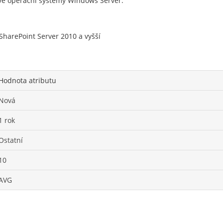
vé operační systémy Windows Server.
SharePoint Server 2010 a vyšší
Hodnota atributu
Nová
1 rok
Ostatní
10
AVG