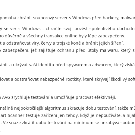
 pomáhá chránit souborový server s Windows před hackery, malwar
 server s Windows - chraňte svoji pověst spolehlivého obchodníh
no důvěrně a všechny transakce online byly lépe zabezpečeny.
a odstraňovat viry, červy a trojské koně a bránit jejich šíření.
e zabezpečení, jež zajišťuje ochranu před útoky malwaru, který
nit a ukrývat vaši identitu před spywarem a adwarem, který získá
ovat a odstraňovat nebezpečné rootkity, které skrývají škodlivý so
 AVG zrychluje testování a umožňuje pracovat efektivněji.
álně nejpokročilejší algoritmus zkracuje dobu testování, takže můž
t Scanner testuje zařízení jen tehdy, když je nepoužíváte, a nij
i. Ve snaze zkrátit dobu testování na minimum se nezabývá soubory
.