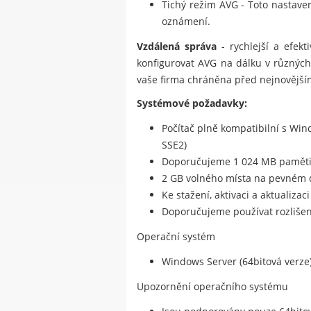
Tichý režim AVG - Toto nastave
oznámení.
Vzdálená správa
- rychlejší a efekt
konfigurovat AVG na dálku v různých p
vaše firma chráněna před nejnovější
Systémové požadavky:
Počítač plně kompatibilní s Wi
SSE2)
Doporučujeme 1 024 MB paměti
2 GB volného místa na pevném 
Ke stažení, aktivaci a aktualiza
Doporučujeme používat rozlišení
Operační systém
Windows Server (64bitová verze)
Upozornění operačního systému