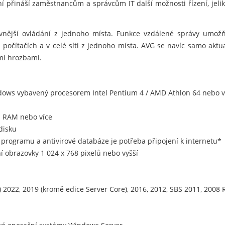
ní přináší zaměstnancům a správcům IT další možnosti řízení, jel
ivnější ovládání z jednoho místa. Funkce vzdálené správy umožňuj
očítačích a v celé síti z jednoho místa. AVG se navíc samo aktuali
mi hrozbami.
ndows vybavený procesorem Intel Pentium 4 / AMD Athlon 64 nebo 
 RAM nebo více
disku
ci programu a antivirové databáze je potřeba připojení k internetu*
 obrazovky 1 024 x 768 pixelů nebo vyšší
 2022, 2019 (kromě edice Server Core), 2016, 2012, SBS 2011, 2008 R