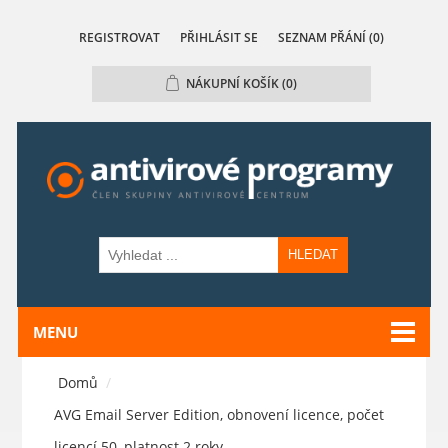
REGISTROVAT
PŘIHLÁSIT SE
SEZNAM PŘÁNÍ
(0)
NÁKUPNÍ KOŠÍK
(0)
HLEDAT
MENU
Domů
/
AVG Email Server Edition, obnovení licence, počet
licencí 50, platnost 2 roky