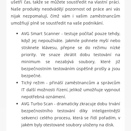
ušetří čas, takže se můžete soustředit na vlastní práci.
Naše produkty neodvádějí pozornost od práce ani vás
nijak nezpomalují, čímž vám i vašim zaměstnancům
umožňují plně se soustředit na vaše podnikání.
AVG Smart Scanner - testuje počítač pouze tehdy,
když jej nepoužíváte. Jakmile pohnete myší nebo
stisknete klávesu, přepne se do režimu nízké
priority. Ve snaze zkrátit dobu testování na
minimum se nezabývá soubory, které již
bezpečnostním testováním úspěšně prošly a jsou
bezpečné.
Tichý režim - přináší zaměstnancům a správcům
IT další možnosti řízení, jelikož umožňuje vypnout
nepotřebná oznámení.
AVG Turbo Scan - dramaticky zkracuje dobu trvání
bezpečnostního testování díky inteligentnější
sekvenci celého procesu, která se řídí pořadím, v
jakém byly otestované soubory uloženy na disk.