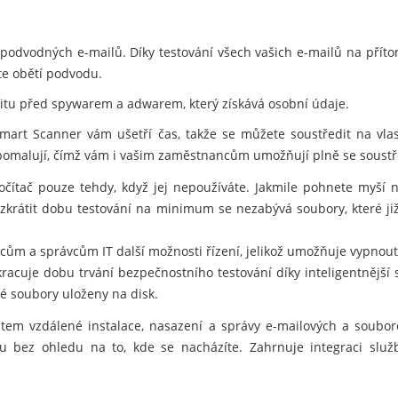
podvodných e-mailů. Díky testování všech vašich e-mailů na přít
ete obětí podvodu.
titu před spywarem a adwarem, který získává osobní údaje.
mart Scanner vám ušetří čas, takže se můžete soustředit na vlas
zpomalují, čímž vám i vašim zaměstnancům umožňují plně se soustř
čítač pouze tehdy, když jej nepoužíváte. Jakmile pohnete myší 
e zkrátit dobu testování na minimum se nezabývá soubory, které 
ncům a správcům IT další možnosti řízení, jelikož umožňuje vypno
acuje dobu trvání bezpečnostního testování díky inteligentnější s
é soubory uloženy na disk.
em vzdálené instalace, nasazení a správy e-mailových a souboro
 bez ohledu na to, kde se nacházíte. Zahrnuje integraci služ