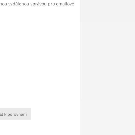
anou vzdálenou správou pro emailové
at k porovnání