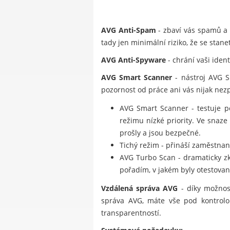
AVG Anti-Spam
- zbaví vás spamů a 
tady jen minimální riziko, že se stan
AVG Anti-Spyware
- chrání vaši iden
AVG Smart Scanner
- nástroj AVG S
pozornost od práce ani vás nijak ne
AVG Smart Scanner - testuje po
režimu nízké priority. Ve snaz
prošly a jsou bezpečné.
Tichý režim - přináší zaměstna
AVG Turbo Scan - dramaticky zkr
pořadím, v jakém byly otestovan
Vzdálená správa AVG
- díky možnost
správa AVG, máte vše pod kontrolou
transparentností.