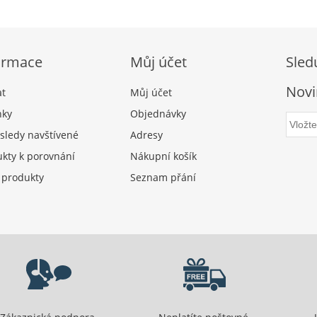
ormace
Můj účet
Sled
Novi
at
Můj účet
nky
Objednávky
sledy navštívené
Adresy
kty k porovnání
Nákupní košík
 produkty
Seznam přání