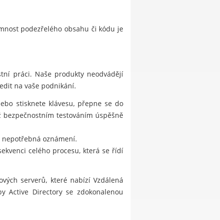
omnost podezřelého obsahu či kódu je
tní práci. Naše produkty neodvádějí
edit na vaše podnikání.
nebo stisknete klávesu, přepne se do
již bezpečnostním testováním úspěšně
ut nepotřebná oznámení.
ekvenci celého procesu, která se řídí
vých serverů, které nabízí Vzdálená
by Active Directory se zdokonalenou