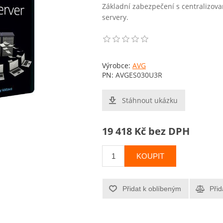
Základní zabezpečení s centralizov
servery.
Výrobce:
AVG
PN:
AVGES030U3R
Stáhnout ukázku
19 418 Kč bez DPH
KOUPIT
Přidat k oblíbeným
Přid