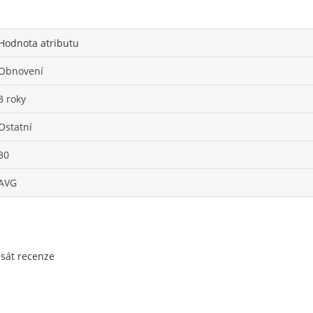
Hodnota atributu
Obnovení
3 roky
Ostatní
30
AVG
psát recenze