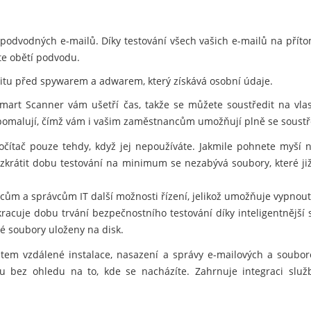
podvodných e-mailů. Díky testování všech vašich e-mailů na přít
ete obětí podvodu.
titu před spywarem a adwarem, který získává osobní údaje.
mart Scanner vám ušetří čas, takže se můžete soustředit na vlas
zpomalují, čímž vám i vašim zaměstnancům umožňují plně se soustř
čítač pouze tehdy, když jej nepoužíváte. Jakmile pohnete myší 
e zkrátit dobu testování na minimum se nezabývá soubory, které 
ncům a správcům IT další možnosti řízení, jelikož umožňuje vypno
acuje dobu trvání bezpečnostního testování díky inteligentnější s
é soubory uloženy na disk.
em vzdálené instalace, nasazení a správy e-mailových a souboro
 bez ohledu na to, kde se nacházíte. Zahrnuje integraci služ