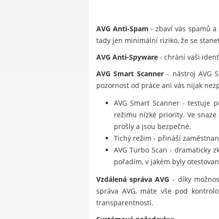
AVG Anti-Spam
- zbaví vás spamů a 
tady jen minimální riziko, že se stan
AVG Anti-Spyware
- chrání vaši iden
AVG Smart Scanner
- nástroj AVG S
pozornost od práce ani vás nijak ne
AVG Smart Scanner - testuje po
režimu nízké priority. Ve snaz
prošly a jsou bezpečné.
Tichý režim - přináší zaměstna
AVG Turbo Scan - dramaticky zkr
pořadím, v jakém byly otestovan
Vzdálená správa AVG
- díky možnost
správa AVG, máte vše pod kontrolou
transparentností.