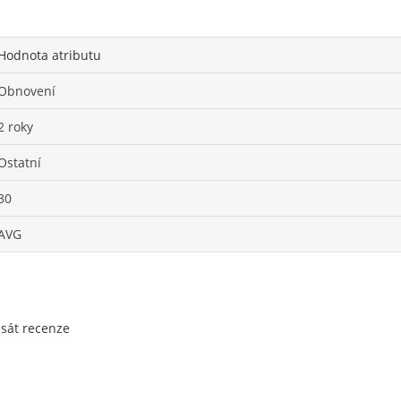
Hodnota atributu
Obnovení
2 roky
Ostatní
30
AVG
psát recenze