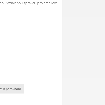
anou vzdálenou správou pro emailové
at k porovnání