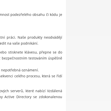
omnost podezřelého obsahu či kódu je
tní práci. Naše produkty neodvádějí
edit na vaše podnikání.
nebo stisknete klávesu, přepne se do
již bezpečnostním testováním úspěšně
ut nepotřebná oznámení.
ekvenci celého procesu, která se řídí
vých serverů, které nabízí Vzdálená
by Active Directory se zdokonalenou