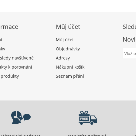
ormace
Můj účet
Sled
Novi
at
Můj účet
nky
Objednávky
sledy navštívené
Adresy
kty k porovnání
Nákupní košík
 produkty
Seznam přání