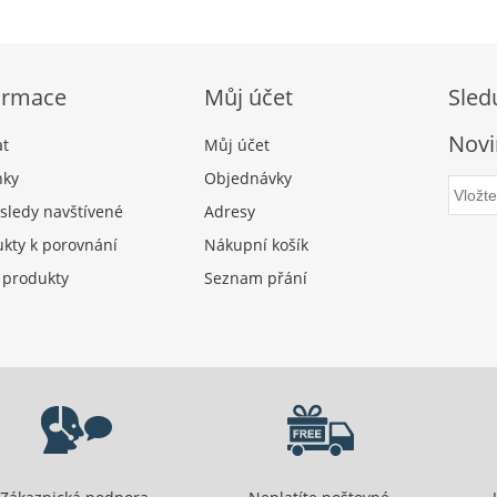
ormace
Můj účet
Sled
Novi
at
Můj účet
nky
Objednávky
sledy navštívené
Adresy
kty k porovnání
Nákupní košík
 produkty
Seznam přání