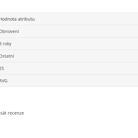
Hodnota atributu
Obnovení
3 roky
Ostatní
25
AVG
psát recenze