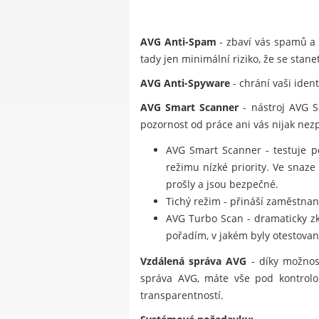
AVG Anti-Spam
- zbaví vás spamů a 
tady jen minimální riziko, že se stan
AVG Anti-Spyware
- chrání vaši iden
AVG Smart Scanner
- nástroj AVG S
pozornost od práce ani vás nijak ne
AVG Smart Scanner - testuje po
režimu nízké priority. Ve snaz
prošly a jsou bezpečné.
Tichý režim - přináší zaměstna
AVG Turbo Scan - dramaticky zkr
pořadím, v jakém byly otestovan
Vzdálená správa AVG
- díky možnost
správa AVG, máte vše pod kontrolou
transparentností.