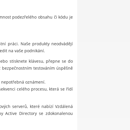
omnost podezřelého obsahu či kódu je
tní práci. Naše produkty neodvádějí
edit na vaše podnikání.
nebo stisknete klávesu, přepne se do
již bezpečnostním testováním úspěšně
ut nepotřebná oznámení.
ekvenci celého procesu, která se řídí
vých serverů, které nabízí Vzdálená
by Active Directory se zdokonalenou