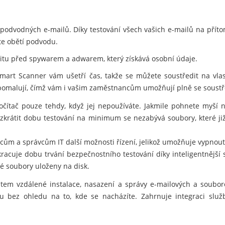
podvodných e-mailů. Díky testování všech vašich e-mailů na přít
ete obětí podvodu.
titu před spywarem a adwarem, který získává osobní údaje.
mart Scanner vám ušetří čas, takže se můžete soustředit na vlas
zpomalují, čímž vám i vašim zaměstnancům umožňují plně se soustř
čítač pouze tehdy, když jej nepoužíváte. Jakmile pohnete myší 
e zkrátit dobu testování na minimum se nezabývá soubory, které 
ncům a správcům IT další možnosti řízení, jelikož umožňuje vypno
acuje dobu trvání bezpečnostního testování díky inteligentnější s
é soubory uloženy na disk.
em vzdálené instalace, nasazení a správy e-mailových a souboro
 bez ohledu na to, kde se nacházíte. Zahrnuje integraci služ