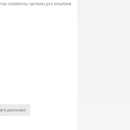
anou vzdálenou správou pro emailové
at k porovnání