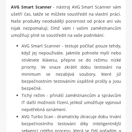
AVG Smart Scanner
- nástroj AVG Smart Scanner vám
ušetří čas, takže se můžete soustředit na vlastní práci.
Naše produkty neodvádějí pozornost od práce ani vás
nijak nezpomalují, čímž vám i vašim zaměstnancům
umožňují plně se soustředit na vaše podnikání.
AVG Smart Scanner - testuje počítač pouze tehdy,
když jej nepoužíváte. Jakmile pohnete myší nebo
stisknete klávesu, přepne se do režimu nízké
priority. Ve snaze zkrátit dobu testování na
minimum se nezabývá soubory, které již
bezpečnostním testováním úspěšně prošly a jsou
bezpečné.
Tichý režim - přináší zaměstnancům a správcům
IT další možnosti řízení, jelikož umožňuje vypnout
nepotřebná oznámení.
AVG Turbo Scan - dramaticky zkracuje dobu trvání
bezpečnostního testování díky inteligentnější
sekvenci celého procesu, která se řídí pořadím, v