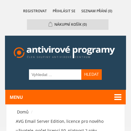
REGISTROVAT
PŘIHLÁSIT SE
SEZNAM PŘÁNÍ
(0)
NÁKUPNÍ KOŠÍK
(0)
HLEDAT
MENU
Domů
/
AVG Email Server Edition, licence pro nového
uživatele, počet licencí 50, platnost 2 roky