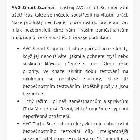
AVG Smart Scanner
- nástroj AVG Smart Scanner vám
ušetří čas, takže se můžete soustředit na vlastní práci.
Naše produkty neodvádějí pozornost od práce ani vás
nijak nezpomalují, čímž vám i vašim zaměstnancům
umožňují plně se soustředit na vaše podnikání.
AVG Smart Scanner - testuje počítač pouze tehdy,
když jej nepoužíváte. Jakmile pohnete myší nebo
stisknete klávesu, přepne se do režimu nízké
priority. Ve snaze zkrátit dobu testování na
minimum se nezabývá soubory, které již
bezpečnostním testováním úspěšně prošly a jsou
bezpečné.
Tichý režim - přináší zaměstnancům a správcům
IT další možnosti řízení, jelikož umožňuje vypnout
nepotřebná oznámení.
AVG Turbo Scan - dramaticky zkracuje dobu trvání
bezpečnostního testování díky inteligentnější
sekvenci celého procesu, která se řídí pořadím, v