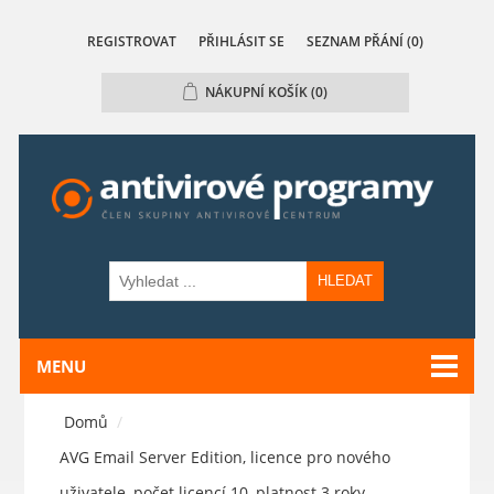
REGISTROVAT
PŘIHLÁSIT SE
SEZNAM PŘÁNÍ
(0)
NÁKUPNÍ KOŠÍK
(0)
HLEDAT
MENU
Domů
/
AVG Email Server Edition, licence pro nového
uživatele, počet licencí 10, platnost 3 roky