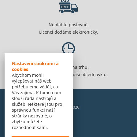
Neplatíte poštovné.
Licenci dodáme elektronicky.
Nastavení soukromí a
Jsme 20 let na trhu.
cookies
Spolehlivě vyřídíme Vaši objednávku.
Abychom mohli
vylepšovat náš web,
potřebujeme vědět, co
Vás zajímá. K tomu nám
slouží řada nástrojů a
služeb. Některé jsou pro
© Amenit Software Solutions, 1998 - 2026
správnou funkci naší
Powered by
nopCommerce
stránky nezbytné, o
zbytku můžete
rozhodnout sami.