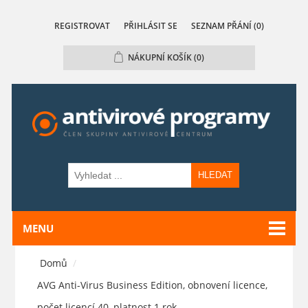
REGISTROVAT
PŘIHLÁSIT SE
SEZNAM PŘÁNÍ
(0)
NÁKUPNÍ KOŠÍK
(0)
HLEDAT
MENU
Domů
/
AVG Anti-Virus Business Edition, obnovení licence,
počet licencí 40, platnost 1 rok