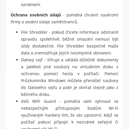
oznámení.
Ochrana osobních údajů
- pomáhá chránit soukromí
firmy a osobní údaje zaměstnanců.
File Shredder - pokud chcete informace odstranit
opravdu spolehlivě, běžné smazání nemusí být
vždy dostatečné. File Shredder bezpečně maže
data a znemožňuje jejich neúmyslné obnovení.
Datový sejf - šifruje a ukládá důležité dokumenty
a jakékoli jiné soubory na virtuálním disku s
ochranou pomocí hesla v počítači. Pomocí
Průzkumníka Windows můžete přenášet soubory
do Datového sejfu a poté je otvírat stejně jako z
běžného disku.
AVG WiFi Guard - pomáhá vám vyhnout se
nebezpečným přístupovým bodům Wi-Fi
využívaným hackery tím, že vás upozorní, když se
počítač pokusí připojit k neznámé veřejné či
soukromé síti Wi-Fi.