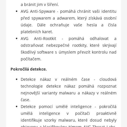
a bránit jim v šíření.
AVG Anti-Spyware - pomáhá chránit vaši identitu
před spywarem a adwarem, který získává osobní
údaje. Dále ochraňuje vaše hesla a čísla
platebních karet.
AVG Anti-Rootkit - pomáhá odhalovat a
odstraňovat nebezpečné rootkity, které skrývají
škodlivý software s úmyslem převzít kontrolu nad
počítačem.
Pokročilá detekce.
Detekce nákaz v reálném čase - cloudová
technologie detekce nákaz pomáhá rozpoznat
nejnovější varianty malwaru a nákazy v reálném
čase.
Detekce pomocí umělé inteligence - pokročilá
umělá inteligence v počítači proaktivně
identifikuje vzorky malwaru, které dosud nebyly
objeveny a klasifikovány týmem AVG Threat Labs.