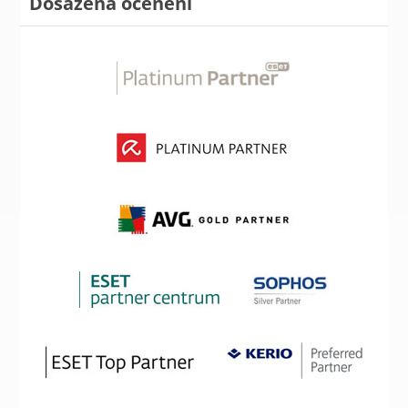
Dosažená ocenění